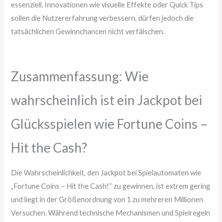
essenziell. Innovationen wie visuelle Effekte oder Quick Tips
sollen die Nutzererfahrung verbessern, dürfen jedoch die
tatsächlichen Gewinnchancen nicht verfälschen.
Zusammenfassung: Wie
wahrscheinlich ist ein Jackpot bei
Glücksspielen wie Fortune Coins –
Hit the Cash?
Die Wahrscheinlichkeit, den Jackpot bei Spielautomaten wie
„Fortune Coins – Hit the Cash!“ zu gewinnen, ist extrem gering
und liegt in der Größenordnung von 1 zu mehreren Millionen
Versuchen. Während technische Mechanismen und Spielregeln