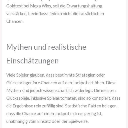
Goldtext bei Mega Wins, soll die Erwartungshaltung
verstärken, beeinflusst jedoch nicht die tatsächlichen
Chancen.
Mythen und realistische
Einschätzungen
Viele Spieler glauben, dass bestimmte Strategien oder
Glücksbringer ihre Chancen auf den Jackpot erhöhen. Diese
Mythen sind jedoch wissenschaftlich widerlegt. Die meisten
Glücksspiele, inklusive Spielautomaten, sind so konzipiert, dass
die Ergebnisse rein zufällig sind. Statistische Fakten belegen,
dass die Chance auf einen Jackpot extrem gering ist,
unabhängig vom Einsatz oder der Spielweise.