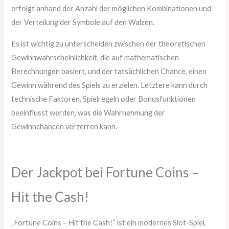
erfolgt anhand der Anzahl der möglichen Kombinationen und
der Verteilung der Symbole auf den Walzen.
Es ist wichtig zu unterscheiden zwischen der theoretischen
Gewinnwahrscheinlichkeit, die auf mathematischen
Berechnungen basiert, und der tatsächlichen Chance, einen
Gewinn während des Spiels zu erzielen. Letztere kann durch
technische Faktoren, Spielregeln oder Bonusfunktionen
beeinflusst werden, was die Wahrnehmung der
Gewinnchancen verzerren kann.
Der Jackpot bei Fortune Coins –
Hit the Cash!
„Fortune Coins – Hit the Cash!“ ist ein modernes Slot-Spiel,