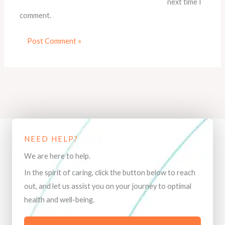
next time I
comment.
NEED HELP?
We are here to help.
In the spirit of caring, click the button below to reach
out, and let us assist you on your journey to optimal
health and well-being.