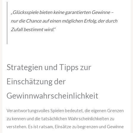
„Glücksspiele bieten keine garantierten Gewinne –
nur die Chance auf einen möglichen Erfolg, der durch
Zufall bestimmt wird.“
Strategien und Tipps zur
Einschätzung der
Gewinnwahrscheinlichkeit
Verantwortungsvolles Spielen bedeutet, die eigenen Grenzen
zu kennen und die tatsächlichen Wahrscheinlichkeiten zu
verstehen. Es ist ratsam, Einsätze zu begrenzen und Gewinne