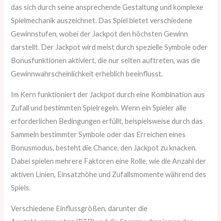
das sich durch seine ansprechende Gestaltung und komplexe
Spielmechanik auszeichnet. Das Spiel bietet verschiedene
Gewinnstufen, wobei der Jackpot den höchsten Gewinn
darstellt. Der Jackpot wird meist durch spezielle Symbole oder
Bonusfunktionen aktiviert, die nur selten auftreten, was die
Gewinnwahrscheinlichkeit erheblich beeinflusst.
Im Kern funktioniert der Jackpot durch eine Kombination aus
Zufall und bestimmten Spielregeln. Wenn ein Spieler alle
erforderlichen Bedingungen erfüllt, beispielsweise durch das
Sammeln bestimmter Symbole oder das Erreichen eines
Bonusmodus, besteht die Chance, den Jackpot zu knacken.
Dabei spielen mehrere Faktoren eine Rolle, wie die Anzahl der
aktiven Linien, Einsatzhöhe und Zufallsmomente während des
Spiels.
Verschiedene Einflussgrößen, darunter die