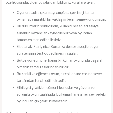
özellik dışında, diğer yuvalardan bildiğiniz kurallara uyar.
Oyunun tadını çıkarmayı empieza çevrimiçi kumar
oynamaya mantıklı bir yaklaşım benimsemeyi unutmayın.
Bu durumların sonucunda, kullanıcı hesapları askıya
alınabilir, kazançlar kaybedilebilir veya oyundan
tamamen men edilebilirsiniz.
Ek olarak, Fairly nice Bonanza demosu seçilen oyun
stratejisinin test out edilmesini sağlar.
Bütçe yönetimi, herhangi bir kumar oyununda başarılı
olmanın temel taşlarından biridir.
Bu renkli ve eğlenceli oyun, birçok online casino sever
tarafından tercih edilmektedir.
Etkileyici grafikler, cömert bonuslar ve güvenli ve
sorumlu oyun taahhüdü, bu kumarhaneyi her seviyedeki
oyuncular için çekici kılmaktadır.