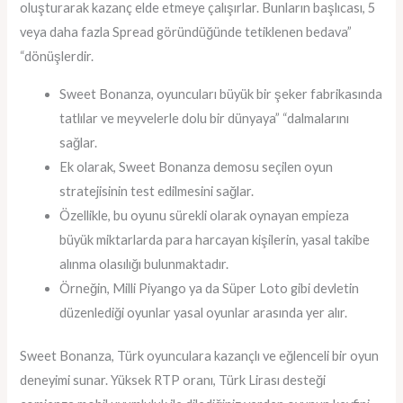
oluşturarak kazanç elde etmeye çalışırlar. Bunların başlıcası, 5
veya daha fazla Spread göründüğünde tetiklenen bedava”
“dönüşlerdir.
Sweet Bonanza, oyuncuları büyük bir şeker fabrikasında
tatlılar ve meyvelerle dolu bir dünyaya” “dalmalarını
sağlar.
Ek olarak, Sweet Bonanza demosu seçilen oyun
stratejisinin test edilmesini sağlar.
Özellikle, bu oyunu sürekli olarak oynayan empieza
büyük miktarlarda para harcayan kişilerin, yasal takibe
alınma olasılığı bulunmaktadır.
Örneğin, Milli Piyango ya da Süper Loto gibi devletin
düzenlediği oyunlar yasal oyunlar arasında yer alır.
Sweet Bonanza, Türk oyunculara kazançlı ve eğlenceli bir oyun
deneyimi sunar. Yüksek RTP oranı, Türk Lirası desteği