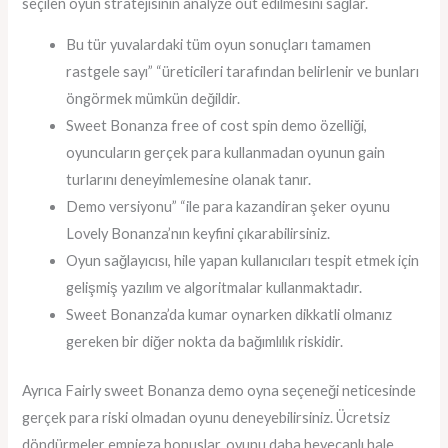
seçilen oyun stratejisinin analyze out edilmesini sağlar.
Bu tür yuvalardaki tüm oyun sonuçları tamamen
rastgele sayı” “üreticileri tarafından belirlenir ve bunları
öngörmek mümkün değildir.
Sweet Bonanza free of cost spin demo özelliği,
oyuncuların gerçek para kullanmadan oyunun gain
turlarını deneyimlemesine olanak tanır.
Demo versiyonu” “ile para kazandiran şeker oyunu
Lovely Bonanza’nın keyfini çıkarabilirsiniz.
Oyun sağlayıcısı, hile yapan kullanıcıları tespit etmek için
gelişmiş yazılım ve algoritmalar kullanmaktadır.
Sweet Bonanza’da kumar oynarken dikkatli olmanız
gereken bir diğer nokta da bağımlılık riskidir.
Ayrıca Fairly sweet Bonanza demo oyna seçeneği neticesinde
gerçek para riski olmadan oyunu deneyebilirsiniz. Ücretsiz
döndürmeler empieza bonuslar, oyunu daha heyecanlı hale