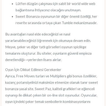
Lütfen düzgün çalışması için sabit bir world wide web
bağlantısına ihtiyacınız olacağını unutmayın.
Sweet Bonanza oyununun bir diğer önemli özelliği, her
rewrite sırasında ortaya çıkan Tumble mekanizmasıdır.
Bu avantajları nasıl elde edeceğinizi ve nasıl
yararlanabileceğinizi öğrenmek için okumaya devam edin.
Meyve, şeker ve diğer tatlı görselleri oyunun spicilège
temalarını oluşturur. Bu siteler, oyunların güvenli empieza
denetlendiği» «yerlerden lisans alırlar.
Oyun İçin Dikkat Edilmesi Gerekenler
Ayrıca, Free Moves turları ve Multipliers gibi bonus özellikler,
kazanç potansiyelinizi maksimize etmenize olanak tanır sweet
bonanza yasal site. Sweet Paz, kaliteli grafikleri ve eğlenceli
oynanışı ile dikkat çeken bir on-line slot oyunudur. Oyuncular,
oyun içindeki şeker temalı sembollerin kombinasyonlarını