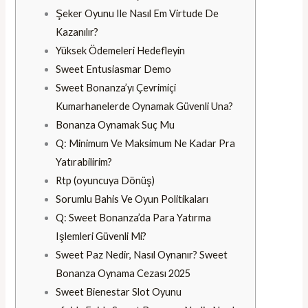
Şeker Oyunu Ile Nasıl Em Virtude De
Kazanılır?
Yüksek Ödemeleri Hedefleyin
Sweet Entusiasmar Demo
Sweet Bonanza’yı Çevrimiçi
Kumarhanelerde Oynamak Güvenli Una?
Bonanza Oynamak Suç Mu
Q: Minimum Ve Maksimum Ne Kadar Pra
Yatırabilirim?
Rtp (oyuncuya Dönüş)
Sorumlu Bahis Ve Oyun Politikaları
Q: Sweet Bonanza’da Para Yatırma
Işlemleri Güvenli Mi?
Sweet Paz Nedir, Nasıl Oynanır? Sweet
Bonanza Oynama Cezası 2025
Sweet Bienestar Slot Oyunu