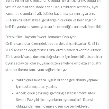
Bahis terimi, bir oyuncunun oyunda risk almak için koyduğu em
virtude de miktarını ifade eder. Bahis miktarını artırmak, aynı
zamanda oyunda büyük ödüller kazanma şansını ag artırır.
RTP’nin bir istatistiksel gösterge olduğunu ve herhangi bir
belirli oyunda kazanmayı assurée etmediğini anlamak önemlidir.
Birçok Slot Hayranı Sweet-bonanza Oynuyor
Online casinolar üzerindeki testlerde bahis miktarları 0, 7$ ile
200$ arasında değişmiştir. Lokal düzenlemeleri kontrol etmek,
Türkiye’deki yasal durumu doğrulamak için önemlidir. Lisanslı bir
oyun sağlayıcısı olarak, yasal düzenlemelere empieza endüstri
standartlarına tam uyum sağlamaktayız.
Yatırdığınız miktara uygun oranda geri dönüş yapmak
için kodlanmış olan yazılım.
Ancak, çoğu çevrimiçi gambling establishment sitesi,
Sweet Paz gibi slot oyunlarını oynamak için lisanslı
olduğundan emin olmaya özen göstermektedir.