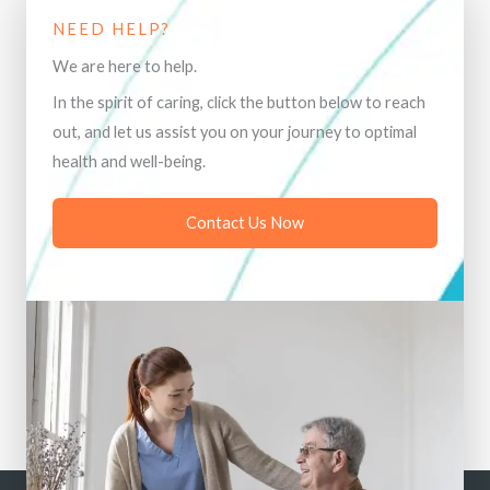
NEED HELP?
We are here to help.
In the spirit of caring, click the button below to reach
out, and let us assist you on your journey to optimal
health and well-being.
Contact Us Now