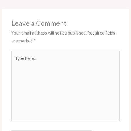
Leave a Comment
Your email address will not be published.
Required fields
are marked
*
Type
here..