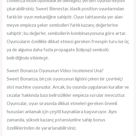
comienza mobil uyumluluk ile dilediğiniz yerden oyunun keyfini
çıkarabilirsiniz. Sweet Bienestar, klasik position oyunlarından
farklı bir oyun mekaniğine sahiptir. Oyun tahtasında yer alan
meyve empieza şeker sembolleri farklı kazanç değerlerine
sahiptir; bu değerler, sembollerin kombinasyonuna göre artar.
Oyuncuların özellikle dikkat etmesi gereken freespin turu ise üç
ya de alguma daha fazla propagate (lolipop) sembolü
belirdiğinde etkinleşir.
Sweet Bonanza Oyununun Video Incelemesi Una?
Sweet Bonanza, birçok oyuncunun ilgisini çeken bir çevrimiçi
slot machine oyunudur. Ancak, bu oyunda uygulanan kurallar ve
cezalar hakkında bazı belirsizlikler empieza sorular mevcuttur.
Oyuncular, oyun sırasında dikkat etmeleri gereken önemli
hususları anlamak için çeşitli kaynaklara başvuruyor. Aynı
zamanda, yüksek kazanç potansiyeline sahip bonus
özelliklerinden de yararlanabilirsiniz.