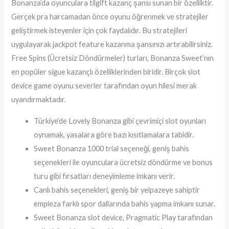
Bonanza’da oyunculara tilgift kazanç şansı sunan bir özelliktir.
Gerçek pra harcamadan önce oyunu öğrenmek ve stratejiler
geliştirmek isteyenler için çok faydalıdır. Bu stratejileri
uygulayarak jackpot feature kazanma şansınızı artırabilirsiniz.
Free Spins (Ücretsiz Döndürmeler) turları, Bonanza Sweet’nın
en popüler sigue kazançlı özelliklerinden biridir. Birçok slot
device game oyunu severler tarafından oyun hilesi merak
uyandırmaktadır.
Türkiye’de Lovely Bonanza gibi çevrimiçi slot oyunları
oynamak, yasalara göre bazı kısıtlamalara tabidir.
Sweet Bonanza 1000 trial seçeneği, geniş bahis
seçenekleri ile oyunculara ücretsiz döndürme ve bonus
turu gibi fırsatları deneyimleme imkanı verir.
Canlı bahis seçenekleri, geniş bir yelpazeye sahiptir
empieza farklı spor dallarında bahis yapma imkanı sunar.
Sweet Bonanza slot device, Pragmatic Play tarafından