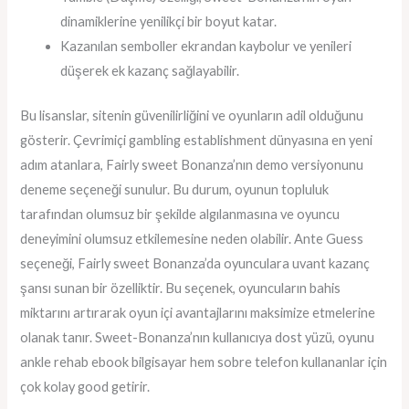
dinamiklerine yenilikçi bir boyut katar.
Kazanılan semboller ekrandan kaybolur ve yenileri
düşerek ek kazanç sağlayabilir.
Bu lisanslar, sitenin güvenilirliğini ve oyunların adil olduğunu
gösterir. Çevrimiçi gambling establishment dünyasına en yeni
adım atanlara, Fairly sweet Bonanza’nın demo versiyonunu
deneme seçeneği sunulur. Bu durum, oyunun topluluk
tarafından olumsuz bir şekilde algılanmasına ve oyuncu
deneyimini olumsuz etkilemesine neden olabilir. Ante Guess
seçeneği, Fairly sweet Bonanza’da oyunculara uvant kazanç
şansı sunan bir özelliktir. Bu seçenek, oyuncuların bahis
miktarını artırarak oyun içi avantajlarını maksimize etmelerine
olanak tanır. Swe͏et-B͏onanza͏’nın kullanıcıya dost y͏üzü, oyunu
ankle rehab ebook bilgisaya͏r hem sobre telefon͏ kullananlar için
çok kolay good getirir.