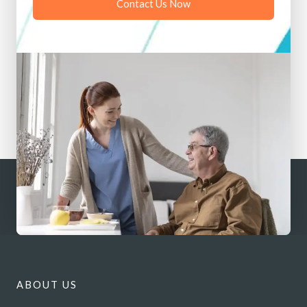
Contact Us Now
ABOUT US