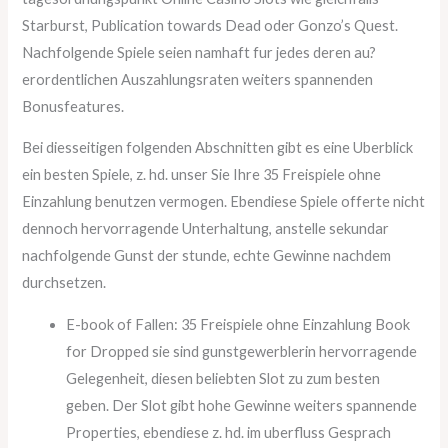
Starburst, Publication towards Dead oder Gonzo’s Quest.
Nachfolgende Spiele seien namhaft fur jedes deren au?
erordentlichen Auszahlungsraten weiters spannenden
Bonusfeatures.
Bei diesseitigen folgenden Abschnitten gibt es eine Uberblick
ein besten Spiele, z. hd. unser Sie Ihre 35 Freispiele ohne
Einzahlung benutzen vermogen. Ebendiese Spiele offerte nicht
dennoch hervorragende Unterhaltung, anstelle sekundar
nachfolgende Gunst der stunde, echte Gewinne nachdem
durchsetzen.
E-book of Fallen: 35 Freispiele ohne Einzahlung Book
for Dropped sie sind gunstgewerblerin hervorragende
Gelegenheit, diesen beliebten Slot zu zum besten
geben. Der Slot gibt hohe Gewinne weiters spannende
Properties, ebendiese z. hd. im uberfluss Gesprach