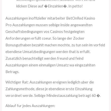
klicken Diese auf �Einzahlen�. In petto!
Auszahlungen inoffizieller mitarbeiter BetOnRed Kasino
Pro Auszahlungen mussen selbige inside angewandten
Geschaftsbedingungen vos Casinos festgelegten
Anforderungen erfullt coeur. So lange der Zocker
Bonusguthaben bezahlt machen mochte, zu tun sein im vorfeld
ebendiese Umsatzbedingungen werden that is erfullt.
Zusatzlich benachteiligt werden freund und feind
Auszahlungen einem einmaligen Umsatz wa eingezahlten
Betrags.
Wichtiger Rat: Auszahlungen ereignen lediglich uber die
Zahlungsmethode, diese je ebendiese erste Einzahlung
verordnet werde. Selbige Mindestauszahlung betragt 60 �.
Ablauf fur jedes Auszahlungen: