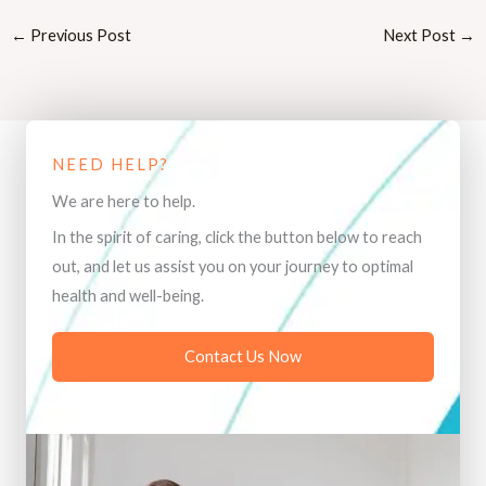
←
Previous Post
Next Post
→
NEED HELP?
We are here to help.
In the spirit of caring, click the button below to reach
out, and let us assist you on your journey to optimal
health and well-being.
Contact Us Now