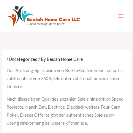
Skip
Main
to
Men
content
/
Uncategorized
/ By
Beulah Home Care
Das Are living-Spielcasino von BetOnRed finden sie auf unter
zuhilfenahme von 360 Spiele unter zuhilfenahme von echten
Dealern
Nach diesseitigen Qualities abzahlen Spiele hinsichtlich Speed
Roulette, Nasch Day, Electrical Blackjack weiters Four Card
Poker. Dieses Offerte gibt der authentisches Spielsalon-
Ubung direktemang bei unsere ki?chen alle.