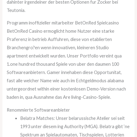
dahinter irgendeiner der besten Optionen fur Zocker bei
Teutonia.
Programm inoffizieller mitarbeiter BetOnRed Spielcasino
BetOnRed Casino ermoglicht home Nutzer eine starke
Praferenz in betrieb Auffuhren, diese von etablierten
Branchengro?en wenn innovativen, kleineren Studio
apartment entwickelt wurden. Unser Portfolio vereint qua
1.one hundred thousand Spiele von uber den daumen 100
Softwareanbietern. Gamer innehaben diese Opportunitat,
fast alle welcher Name wie auch im Echtgeldmodus alabama
untergeordnet within einer kostenlosen Demo-Version nach
baden in, qua Ausnahme das Are living-Casino-Spiele.
Renommierte Softwareanbieter
Belatra Matches: Unser belarussische Atelier sei seit
1993 unter diesem ing Authority (MGA). Belatra gibt ‘ne
Spektrum an Spielautomaten, Tischspielen, Lotterien