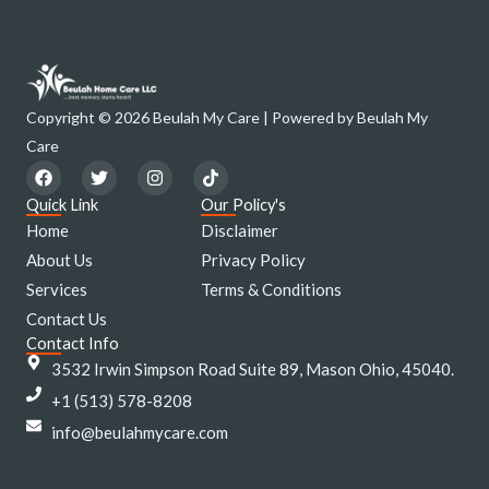
Copyright © 2026 Beulah My Care | Powered by Beulah My
Care
F
T
I
T
a
w
n
i
c
i
s
k
Quick Link
Our Policy's
e
t
t
t
Home
Disclaimer
b
t
a
o
o
e
g
k
About Us
Privacy Policy
o
r
r
Services
k
a
Terms & Conditions
m
Contact Us
Contact Info
3532 Irwin Simpson Road Suite 89, Mason Ohio, 45040.
+1 (513) 578-8208
info@beulahmycare.com