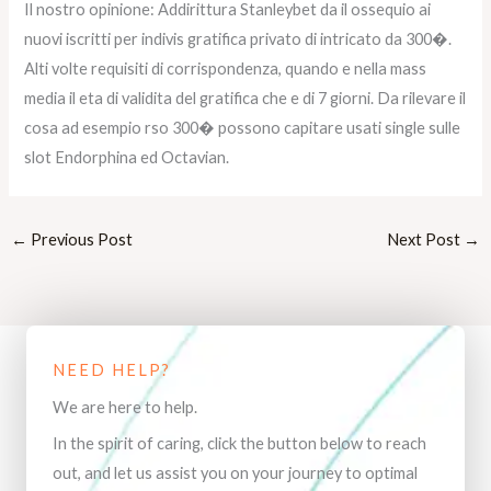
Il nostro opinione: Addirittura Stanleybet da il ossequio ai
nuovi iscritti per indivis gratifica privato di intricato da 300�.
Alti volte requisiti di corrispondenza, quando e nella mass
media il eta di validita del gratifica che e di 7 giorni. Da rilevare il
cosa ad esempio rso 300� possono capitare usati single sulle
slot Endorphina ed Octavian.
←
Previous Post
Next Post
→
NEED HELP?
We are here to help.
In the spirit of caring, click the button below to reach
out, and let us assist you on your journey to optimal