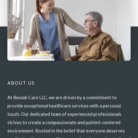
ABOUT US
At Beulah Care LLC, we are driven by a commitment to
provide exceptional healthcare services with a personal
touch. Our dedicated team of experienced professionals
strives to create a compassionate and patient-centered
environment. Rooted in the belief that everyone deserves