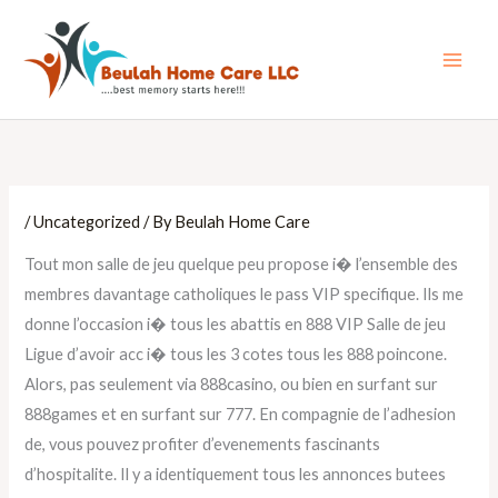
Skip
Main
to
Men
content
/
Uncategorized
/ By
Beulah Home Care
Tout mon salle de jeu quelque peu propose i� l’ensemble des
membres davantage catholiques le pass VIP specifique. Ils me
donne l’occasion i� tous les abattis en 888 VIP Salle de jeu
Ligue d’avoir acc i� tous les 3 cotes tous les 888 poincone.
Alors, pas seulement via 888casino, ou bien en surfant sur
888games et en surfant sur 777. En compagnie de l’adhesion
de, vous pouvez profiter d’evenements fascinants
d’hospitalite. Il y a identiquement tous les annonces butees