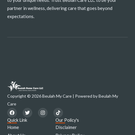
to your unique needs. Trust Beulah Care LLC to be your
partner in wellness, delivering care that goes beyond
expectations.
Copyright © 2026 Beulah My Care | Powered by Beulah My
Care
F
T
I
T
a
w
n
i
c
i
s
k
Quick Link
Our Policy's
e
t
t
t
Home
Disclaimer
b
t
a
o
o
e
g
k