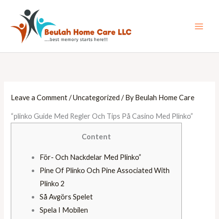
Skip
Main
to
Men
content
Leave a Comment
/
Uncategorized
/ By
Beulah Home Care
“plinko Guide Med Regler Och Tips På Casino Med Plinko”
Content
För- Och Nackdelar Med Plinko”
Pine Of Plinko Och Pine Associated With
Plinko 2
Så Avgörs Spelet
Spela I Mobilen