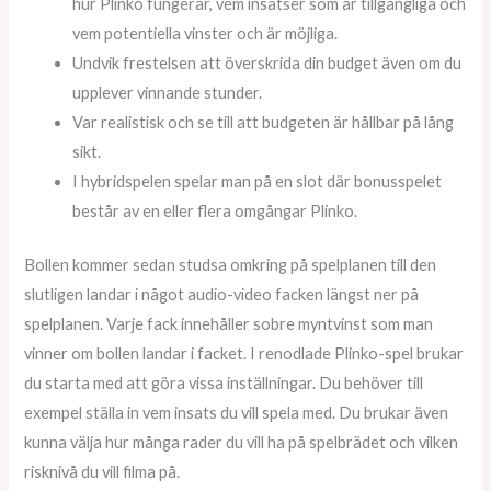
hur Plinko fungerar, vem insatser som är tillgängliga och
vem potentiella vinster och är möjliga.
Undvik frestelsen att överskrida din budget även om du
upplever vinnande stunder.
Var realistisk och se till att budgeten är hållbar på lång
sikt.
I hybridspelen spelar man på en slot där bonusspelet
består av en eller flera omgångar Plinko.
Bollen kommer sedan studsa omkring på spelplanen till den
slutligen landar i något audio-video facken längst ner på
spelplanen. Varje fack innehåller sobre myntvinst som man
vinner om bollen landar i facket. I renodlade Plinko-spel brukar
du starta med att göra vissa inställningar. Du behöver till
exempel ställa in vem insats du vill spela med. Du brukar även
kunna välja hur många rader du vill ha på spelbrädet och vilken
risknivå du vill filma på.