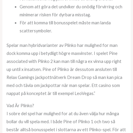
Genom att göra det undviker du onödig förvirring och
minimerar risken för dyrbara misstag.
För att komma till bonusspelet måste man landa
scattersymboler.
Spelar man hybridvarianter av Plinko har mulighed for man
dock komma upp i betydligt högre maxvinster. I spelet Pine
associated with Plinko 2 kan man till några ex vinna upp right
up until x insatsen. Pine of Plinko är dessutom ansluten till
Relax Gamings jackpottnätverk Dream Drop så man kan pica
med och tävla om jackpottar när man spelar. Ett casino som
nappat på konceptet är till exempel LeoVegas.”
Vad Är Plinko?
I sobre del spel har mulighed for at du även välja hur många
bollar du vill spela med. I både Pine of Plinko 1 och two så
består alltså bonusspelet i slottarna av ett Plinko-spel. För att