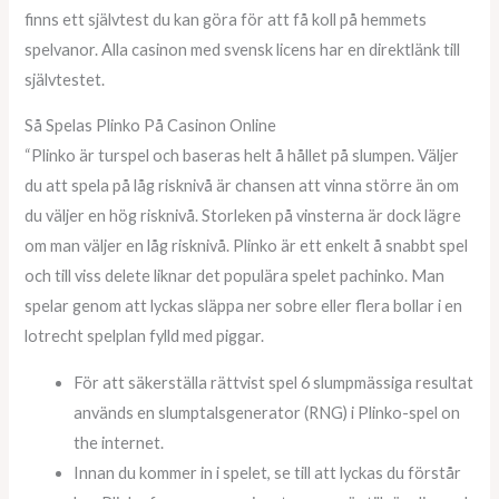
finns ett självtest du kan göra för att få koll på hemmets
spelvanor. Alla casinon med svensk licens har en direktlänk till
självtestet.
Så Spelas Plinko På Casinon Online
“Plinko är turspel och baseras helt å hållet på slumpen. Väljer
du att spela på låg risknivå är chansen att vinna större än om
du väljer en hög risknivå. Storleken på vinsterna är dock lägre
om man väljer en låg risknivå. Plinko är ett enkelt å snabbt spel
och till viss delete liknar det populära spelet pachinko. Man
spelar genom att lyckas släppa ner sobre eller flera bollar i en
lotrecht spelplan fylld med piggar.
För att säkerställa rättvist spel 6 slumpmässiga resultat
används en slumptalsgenerator (RNG) i Plinko-spel on
the internet.
Innan du kommer in i spelet, se till att lyckas du förstår