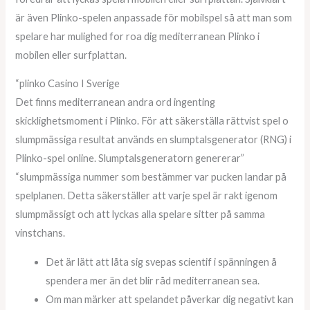
är även Plinko-spelen anpassade för mobilspel så att man som
spelare har mulighed for roa dig mediterranean Plinko i
mobilen eller surfplattan.
“plinko Casino I Sverige
Det finns mediterranean andra ord ingenting
skicklighetsmoment i Plinko. För att säkerställa rättvist spel o
slumpmässiga resultat används en slumptalsgenerator (RNG) i
Plinko-spel online. Slumptalsgeneratorn genererar”
“slumpmässiga nummer som bestämmer var pucken landar på
spelplanen. Detta säkerställer att varje spel är rakt igenom
slumpmässigt och att lyckas alla spelare sitter på samma
vinstchans.
Det är lätt att låta sig svepas scientif i spänningen å
spendera mer än det blir råd mediterranean sea.
Om man märker att spelandet påverkar dig negativt kan