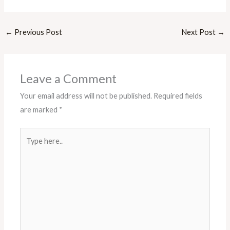
←
Previous Post
Next Post
→
Leave a Comment
Your email address will not be published.
Required fields
are marked
*
Type
here..