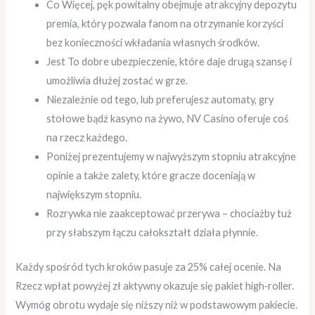
Co Więcej, pęk powitalny obejmuje atrakcyjny depozytu
premia, który pozwala fanom na otrzymanie korzyści
bez konieczności wkładania własnych środków.
Jest To dobre ubezpieczenie, które daje drugą szansę i
umożliwia dłużej zostać w grze.
Niezależnie od tego, lub preferujesz automaty, gry
stołowe bądź kasyno na żywo, NV Casino oferuje coś
na rzecz każdego.
Poniżej prezentujemy w najwyższym stopniu atrakcyjne
opinie a także zalety, które gracze doceniają w
największym stopniu.
Rozrywka nie zaakceptować przerywa – chociażby tuż
przy słabszym łączu całokształt działa płynnie.
Każdy spośród tych kroków pasuje za 25% całej ocenie. Na
Rzecz wpłat powyżej zł aktywny okazuje się pakiet high‑roller.
Wymóg obrotu wydaje się niższy niż w podstawowym pakiecie.