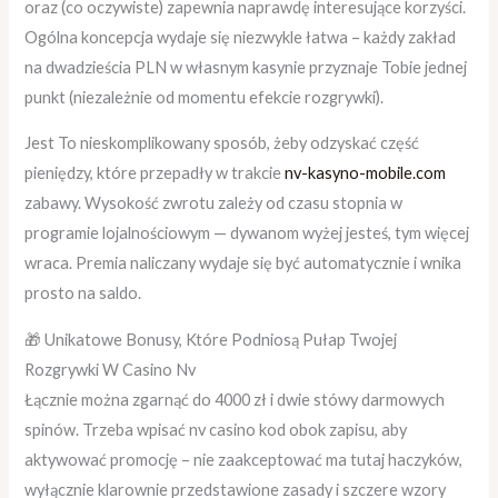
oraz (co oczywiste) zapewnia naprawdę interesujące korzyści.
Ogólna koncepcja wydaje się niezwykle łatwa – każdy zakład
na dwadzieścia PLN w własnym kasynie przyznaje Tobie jednej
punkt (niezależnie od momentu efekcie rozgrywki).
Jest To nieskomplikowany sposób, żeby odzyskać część
pieniędzy, które przepadły w trakcie
nv-kasyno-mobile.com
zabawy. Wysokość zwrotu zależy od czasu stopnia w
programie lojalnościowym — dywanom wyżej jesteś, tym więcej
wraca. Premia naliczany wydaje się być automatycznie i wnika
prosto na saldo.
🎁 Unikatowe Bonusy, Które Podniosą Pułap Twojej
Rozgrywki W Casino Nv
Łącznie można zgarnąć do 4000 zł i dwie stówy darmowych
spinów. Trzeba wpisać nv casino kod obok zapisu, aby
aktywować promocję – nie zaakceptować ma tutaj haczyków,
wyłącznie klarownie przedstawione zasady i szczere wzory