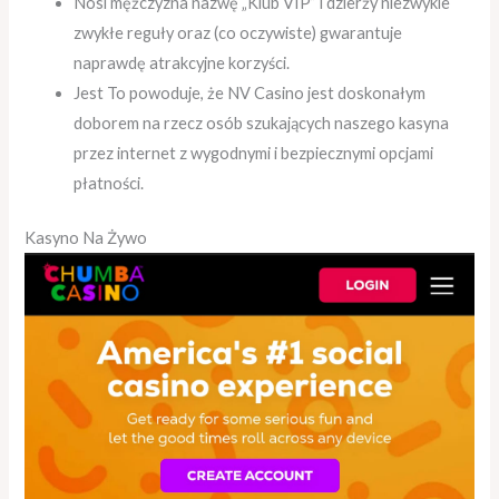
Nosi mężczyzna nazwę „Klub VIP” i dzierży niezwykle
zwykłe reguły oraz (co oczywiste) gwarantuje
naprawdę atrakcyjne korzyści.
Jest To powoduje, że NV Casino jest doskonałym
doborem na rzecz osób szukających naszego kasyna
przez internet z wygodnymi i bezpiecznymi opcjami
płatności.
Kasyno Na Żywo