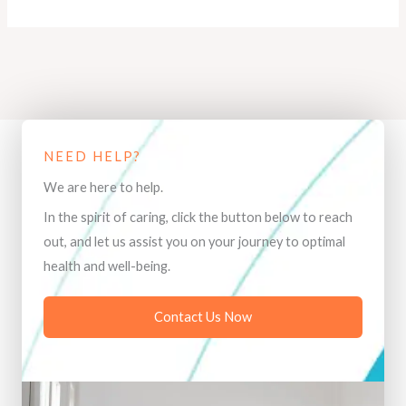
NEED HELP?
We are here to help.
In the spirit of caring, click the button below to reach
out, and let us assist you on your journey to optimal
health and well-being.
Contact Us Now