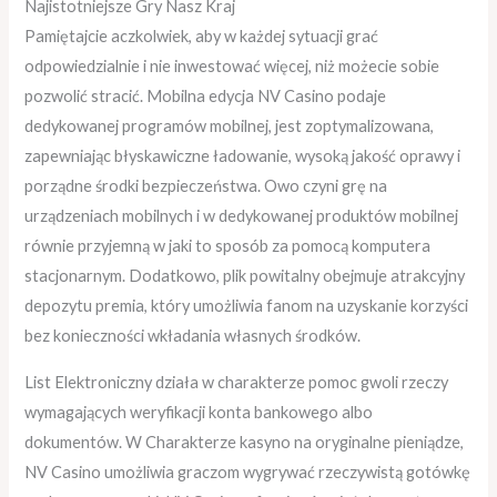
Najistotniejsze Gry Nasz Kraj
Pamiętajcie aczkolwiek, aby w każdej sytuacji grać
odpowiedzialnie i nie inwestować więcej, niż możecie sobie
pozwolić stracić. Mobilna edycja NV Casino podaje
dedykowanej programów mobilnej, jest zoptymalizowana,
zapewniając błyskawiczne ładowanie, wysoką jakość oprawy i
porządne środki bezpieczeństwa. Owo czyni grę na
urządzeniach mobilnych i w dedykowanej produktów mobilnej
równie przyjemną w jaki to sposób za pomocą komputera
stacjonarnym. Dodatkowo, plik powitalny obejmuje atrakcyjny
depozytu premia, który umożliwia fanom na uzyskanie korzyści
bez konieczności wkładania własnych środków.
List Elektroniczny działa w charakterze pomoc gwoli rzeczy
wymagających weryfikacji konta bankowego albo
dokumentów. W Charakterze kasyno na oryginalne pieniądze,
NV Casino umożliwia graczom wygrywać rzeczywistą gotówkę