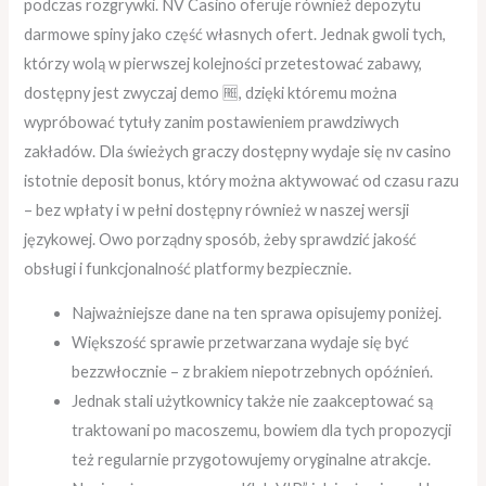
podczas rozgrywki. NV Casino oferuje również depozytu
darmowe spiny jako część własnych ofert. Jednak gwoli tych,
którzy wolą w pierwszej kolejności przetestować zabawy,
dostępny jest zwyczaj demo 🆓, dzięki któremu można
wypróbować tytuły zanim postawieniem prawdziwych
zakładów. Dla świeżych graczy dostępny wydaje się nv casino
istotnie deposit bonus, który można aktywować od czasu razu
– bez wpłaty i w pełni dostępny również w naszej wersji
językowej. Owo porządny sposób, żeby sprawdzić jakość
obsługi i funkcjonalność platformy bezpiecznie.
Najważniejsze dane na ten sprawa opisujemy poniżej.
Większość sprawie przetwarzana wydaje się być
bezzwłocznie – z brakiem niepotrzebnych opóźnień.
Jednak stali użytkownicy także nie zaakceptować są
traktowani po macoszemu, bowiem dla tych propozycji
też regularnie przygotowujemy oryginalne atrakcje.