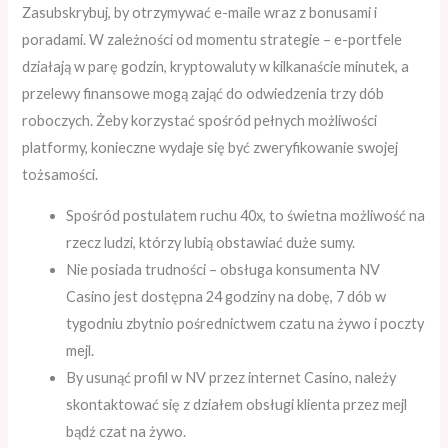
Zasubskrybuj, by otrzymywać e-maile wraz z bonusami i
poradami. W zależności od momentu strategie – e-portfele
działają w parę godzin, kryptowaluty w kilkanaście minutek, a
przelewy finansowe mogą zająć do odwiedzenia trzy dób
roboczych. Żeby korzystać spośród pełnych możliwości
platformy, konieczne wydaje się być zweryfikowanie swojej
tożsamości.
Spośród postulatem ruchu 40x, to świetna możliwość na
rzecz ludzi, którzy lubią obstawiać duże sumy.
Nie posiada trudności – obsługa konsumenta NV
Casino jest dostępna 24 godziny na dobę, 7 dób w
tygodniu zbytnio pośrednictwem czatu na żywo i poczty
mejl.
By usunąć profil w NV przez internet Casino, należy
skontaktować się z działem obsługi klienta przez mejl
bądź czat na żywo.