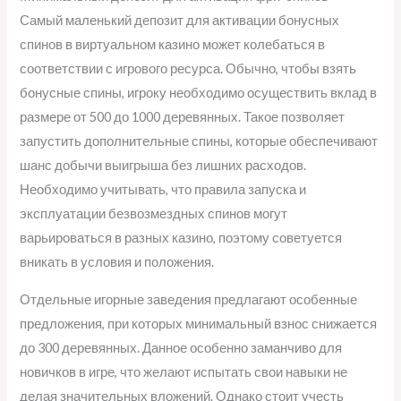
Самый маленький депозит для активации бонусных
спинов в виртуальном казино может колебаться в
соответствии с игрового ресурса. Обычно, чтобы взять
бонусные спины, игроку необходимо осуществить вклад в
размере от 500 до 1000 деревянных. Такое позволяет
запустить дополнительные спины, которые обеспечивают
шанс добычи выигрыша без лишних расходов.
Необходимо учитывать, что правила запуска и
эксплуатации безвозмездных спинов могут
варьироваться в разных казино, поэтому советуется
вникать в условия и положения.
Отдельные игорные заведения предлагают особенные
предложения, при которых минимальный взнос снижается
до 300 деревянных. Данное особенно заманчиво для
новичков в игре, что желают испытать свои навыки не
делая значительных вложений. Однако стоит учесть