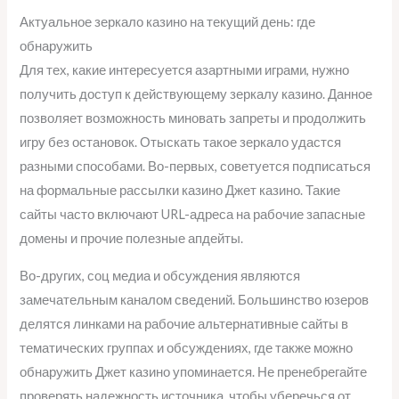
Актуальное зеркало казино на текущий день: где
обнаружить
Для тех, какие интересуется азартными играми, нужно
получить доступ к действующему зеркалу казино. Данное
позволяет возможность миновать запреты и продолжить
игру без остановок. Отыскать такое зеркало удастся
разными способами. Во-первых, советуется подписаться
на формальные рассылки казино Джет казино. Такие
сайты часто включают URL-адреса на рабочие запасные
домены и прочие полезные апдейты.
Во-других, соц медиа и обсуждения являются
замечательным каналом сведений. Большинство юзеров
делятся линками на рабочие альтернативные сайты в
тематических группах и обсуждениях, где также можно
обнаружить Джет казино упоминается. Не пренебрегайте
проверять надежность источника, чтобы уберечься от