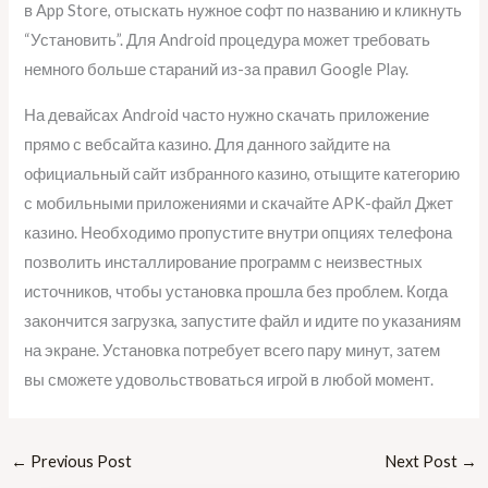
в App Store, отыскать нужное софт по названию и кликнуть
“Установить”. Для Android процедура может требовать
немного больше стараний из-за правил Google Play.
На девайсах Android часто нужно скачать приложение
прямо с вебсайта казино. Для данного зайдите на
официальный сайт избранного казино, отыщите категорию
с мобильными приложениями и скачайте APK-файл Джет
казино. Необходимо пропустите внутри опциях телефона
позволить инсталлирование программ с неизвестных
источников, чтобы установка прошла без проблем. Когда
закончится загрузка, запустите файл и идите по указаниям
на экране. Установка потребует всего пару минут, затем
вы сможете удовольствоваться игрой в любой момент.
←
Previous Post
Next Post
→