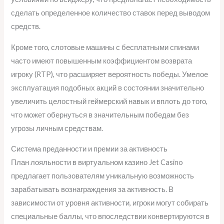
сделать определенное количество ставок перед выводом
средств.
Кроме того, слотовые машины с бесплатными спинами
часто имеют повышенным коэффициентом возврата
игроку (RTP), что расширяет вероятность победы. Умелое
эксплуатация подобных акций в состоянии значительно
увеличить целостный геймерский навык и вплоть до того,
что может обернуться в значительным победам без
угрозы личным средствам.
Система преданности и премии за активность
План лояльности в виртуальном казино Jet Casino
предлагает пользователям уникальную возможность
зарабатывать вознаграждения за активность. В
зависимости от уровня активности, игроки могут собирать
специальные баллы, что впоследствии конвертируются в