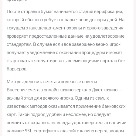
После отправки бумаг начинается стадия верификации,
который обычно требует от пары часов до пары дней. На
текущем этапе департамент охраны игорного заведения
проверяет предоставленные данные на удовлетворение
стандартам. В случае если все завершено верно, игрок
получает уведомление о окончании процедуры и может
стартовать эксплуатировать всеми опциями портала без
барьеров.
Методы депозита счета и полезные советы
Внесение счета в онлайн казино зеркало Джет казино —
важный этап для всякого игрока. Одним из самых
известных методов оказывается применение банковских
карт. Такой подход удобен и несложен, но следует
помнить о сохранности: всегда удостоверьтесь в наличии
наличие SSL-сертификата на сайте казино перед вводом