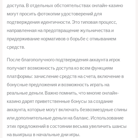
доступа. В отдельных обстоятельствах онлайн-казино
могут просить фотокопии удостоверений для
подтверждения идентичности. Это типовая процесс,
направленная на предотвращение жульничества и
придерживание нормативов о борьбе с отмыванием
средств.
После благополучного подтверждения аккаунта игрок
получает возможность доступа ко всем функциям
платформы: зачисление средств на счета, включение в
бонусные предложения и возможность играть на
реальные деньги. Важно помнить, что многие онлайн-
казино дарят приветственные бонусы за создание
аккаунта, которые могут включать безвозмездные спины
или дополнительные деньги на баланс. Использование
этих предложений в состоянии весьма увеличить шансы
на выигрыш в начальные дни игры.