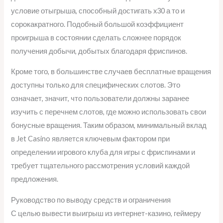
условие отыгрыша, способный достигать x30 а то и
сорокакратного. Подобный большой коэффициент
проигрыша в состоянии сделать сложнее порядок
получения добычи, добытых благодаря фриспинов.
Кроме того, в большинстве случаев бесплатные вращения
доступны только для специфических слотов. Это
означает, значит, что пользователи должны заранее
изучить с перечнем слотов, где можно использовать свои
бонусные вращения. Таким образом, минимальный вклад
в Jet Casino является ключевым фактором при
определении игрового клуба для игры с фриспинами и
требует тщательного рассмотрения условий каждой
предложения.
Руководство по выводу средств и ограничения
С целью вывести выигрыш из интернет-казино, геймеру