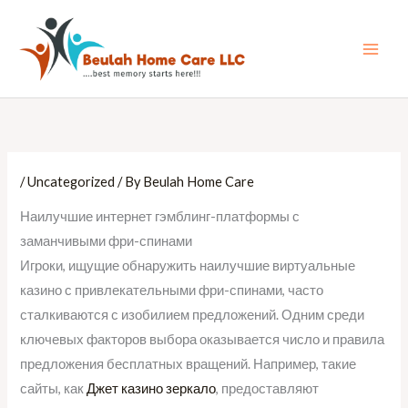
Skip
Main
to
Men
content
/
Uncategorized
/ By
Beulah Home Care
Наилучшие интернет гэмблинг-платформы с
заманчивыми фри-спинами
Игроки, ищущие обнаружить наилучшие виртуальные
казино с привлекательными фри-спинами, часто
сталкиваются с изобилием предложений. Одним среди
ключевых факторов выбора оказывается число и правила
предложения бесплатных вращений. Например, такие
сайты, как
Джет казино зеркало
, предоставляют