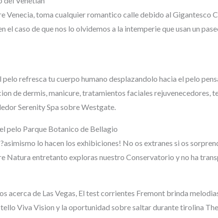
 del Venetian
re Venecia, toma cualquier romantico calle debido al Gigantesco C
en el caso de que nos lo olvidemos a la intemperie que usan un pas
 pelo refresca tu cuerpo humano desplazandolo hacia el pelo pen
ion de dermis, manicure, tratamientos faciales rejuvenecedores, te
edor Serenity Spa sobre Westgate.
el pelo Parque Botanico de Bellagio
?asimismo lo hacen los exhibiciones! No os extranes si os sorprende
re Natura entretanto exploras nuestro Conservatorio y no ha trans
inos acerca de Las Vegas, El test corrientes Fremont brinda melodi
llo Viva Vision y la oportunidad sobre saltar durante tirolina The S