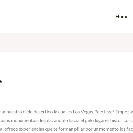
Home
e
ar nuestro cielo desertico la cual es Los Vegas, ?certeza? Empeza
os monumentos desplazandolo hacia el pelo lugares historicos, s
l ofrece experiencias que te forman pillar por un momento los faci