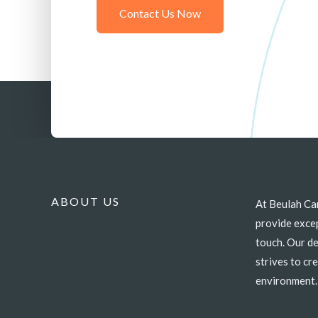
Contact Us Now
ABOUT US
At Beulah Ca
quality health
provide excep
to your uniq
touch. Our d
partner in w
strives to c
environment.