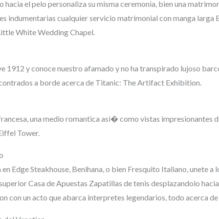
 hacia el pelo personaliza su misma ceremonia, bien una matrimoni
 indumentarias cualquier servicio matrimonial con manga larga Elv
Little White Wedding Chapel.
e 1912 y conoce nuestro afamado y no ha transpirado lujoso barco
ontrados a borde acerca de Titanic: The Artifact Exhibition.
rancesa, una medio romantica asi� como vistas impresionantes de 
iffel Tower.
o
 en Edge Steakhouse, Benihana, o bien Fresquito Italiano, unete a 
uperior Casa de Apuestas Zapatillas de tenis desplazandolo hacia 
n con un acto que abarca interpretes legendarios, todo acerca d