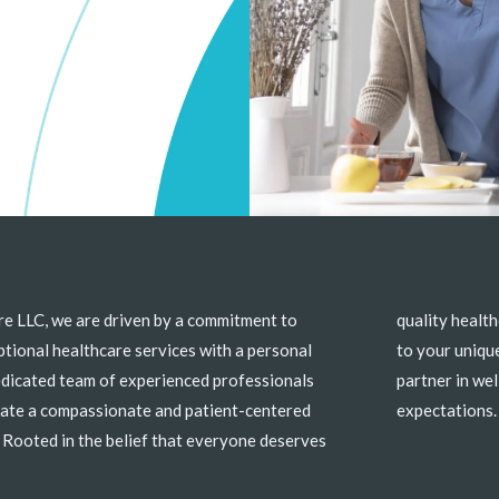
re LLC, we are driven by a commitment to
care, we offer comprehensive services tailored
tional healthcare services with a personal
ue needs. Trust Beulah Care LLC to be your
edicated team of experienced professionals
ellness, delivering care that goes beyond
reate a compassionate and patient-centered
expectations.
 Rooted in the belief that everyone deserves