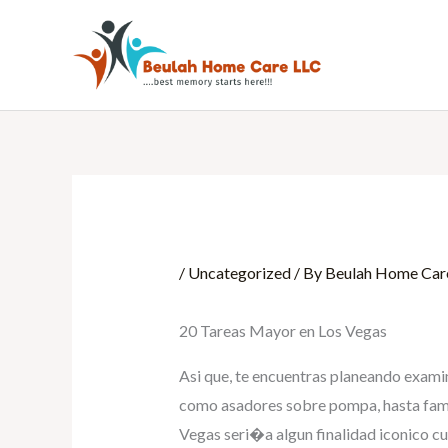
Skip
to
content
/
Uncategorized
/ By
Beulah Home Car
20 Tareas Mayor en Los Vegas
Asi que, te encuentras planeando examin
como asadores sobre pompa, hasta famos
Vegas seri�a algun finalidad iconico cua