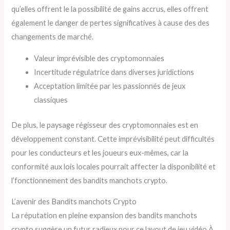
qu’elles offrent le la possibilité de gains accrus, elles offrent
également le danger de pertes significatives à cause des des
changements de marché.
Valeur imprévisible des cryptomonnaies
Incertitude régulatrice dans diverses juridictions
Acceptation limitée par les passionnés de jeux
classiques
De plus, le paysage régisseur des cryptomonnaies est en
développement constant. Cette imprévisibilité peut difficultés
pour les conducteurs et les joueurs eux-mêmes, car la
conformité aux lois locales pourrait affecter la disponibilité et
l’fonctionnement des bandits manchots crypto.
L’avenir des Bandits manchots Crypto
La réputation en pleine expansion des bandits manchots
crypto suggère un futur radieux pour ce layout de jeu vidéo.À