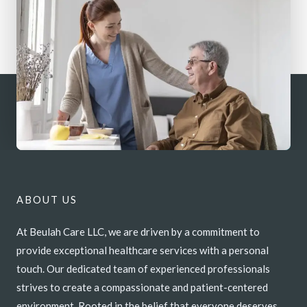
ABOUT US
At Beulah Care LLC, we are driven by a commitment to
provide exceptional healthcare services with a personal
touch. Our dedicated team of experienced professionals
strives to create a compassionate and patient-centered
environment. Rooted in the belief that everyone deserves