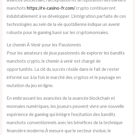
manchots
https://rx-casino-fr.com/
crypto continueront
indubitablement à se développer. L’intégration parfaite de ces
technologies au sein de la vie quotidienne indique un avenir
robuste pour le gaming basé sur les cryptomonnaies.
Le chemin À Venir pour les Passionnés
Pour les amateurs de jeux passionnés de explorer les bandits
manchots crypto, le chemin à venir est chargé de
opportunités. La clé du succès réside dans le fait de rester
informé sur à la fois le marché des cryptos et le paysage en
mutation du jeu en ligne.
En embrassant les avancées de la avancée blockchain et
monnaies numériques, les joueurs peuvent vivre une nouvelle
expérience de gaming qui intègre l’excitation des bandits
manchots conventionnels avec les bénéfices de la technique
financière moderne.À mesure que le secteur évolue, le