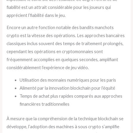
fiabilité est un attrait considérable pour les joueurs qui
apprécient l’fiabilité dans le jeu.
Encore un autre fonction notable des bandits manchots
crypto est la vitesse des opérations. Les approches bancaires
classiques inclus souvent des temps de traitement prolongés,
cependant les opérations en cryptomonnaies sont
fréquemment accomplies en quelques secondes, amplifiant
considérablement l’expérience de jeu vidéo.
Utilisation des monnaies numériques pour les paris
Alimenté par la innovation blockchain pour l’équité
Temps de achat plus rapides comparés aux approches
financières traditionnelles
À mesure que la compréhension de la technique blockchain se
développe, l’adoption des machines à sous crypto s’amplifie