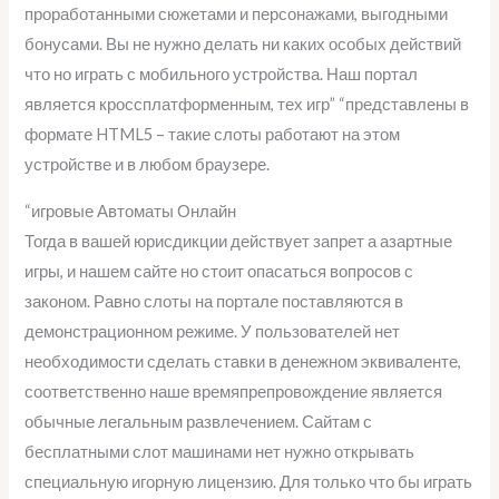
проработанными сюжетами и персонажами, выгодными
бонусами. Вы не нужно делать ни каких особых действий
что но играть с мобильного устройства. Наш портал
является кроссплатформенным, тех игр” “представлены в
формате HTML5 – такие слоты работают на этом
устройстве и в любом браузере.
“игровые Автоматы Онлайн
Тогда в вашей юрисдикции действует запрет а азартные
игры, и нашем сайте но стоит опасаться вопросов с
законом. Равно слоты на портале поставляются в
демонстрационном режиме. У пользователей нет
необходимости сделать ставки в денежном эквиваленте,
соответственно наше времяпрепровождение является
обычные легальным развлечением. Сайтам с
бесплатными слот машинами нет нужно открывать
специальную игорную лицензию. Для только что бы играть