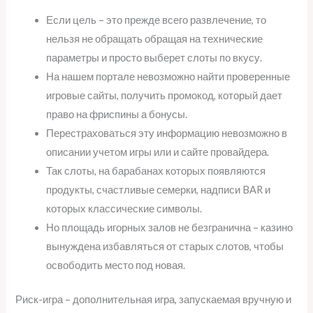
Если цель – это прежде всего развлечение, то
нельзя не обращать обращая на технические
параметры и просто выберет слоты по вкусу.
На нашем портале невозможно найти проверенные
игровые сайты, получить промокод, который дает
право на фриспины а бонусы.
Перестраховаться эту информацию невозможно в
описании учетом игры или и сайте провайдера.
Так слоты, на барабанах которых появляются
продукты, счастливые семерки, надписи BAR и
которых классические символы.
Но площадь игорных залов не безгранична – казино
вынуждена избавляться от старых слотов, чтобы
освободить место под новая.
Риск-игра – дополнительная игра, запускаемая вручную и