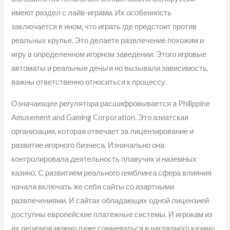
имеют раздел с лайв-играми. Их особенность
заключается в ином, что играть где предстоит против
реальных крупье. Это делаете развлечение похожим и
игру в определенном игорном заведении. Этого игровые
автоматы и реальные деньги но вызывали зависимость,
важны ответственно относиться к процессу.
Означающее регулятора расшифровывается а Philippine
Amusement and Gaming Corporation. Это азиатская
организация, которая отвечает за лицензирование и
развитие игорного бизнеса. Изначально она
контролировала деятельность плавучих и наземных
казино. С развитием реального гемблинга сфера влияния
начала включать же себя сайты со азартными
развлечениями. И сайтах обладающих одной лицензией
доступны европейские платежные системы. И игрокам из
их регионов можно даже сомневаться в наглядного казино