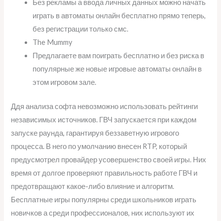
Без рекламы а ввода личных данных можно начать
играть в автоматы онлайн бесплатно прямо теперь,
без регистрации только смс.
The Mummy
Предлагаете вам поиграть бесплатно и без риска в
популярные же новые игровые автоматы онлайн в
этом игровом зале.
Ддя анализа софта невозможно использовать рейтинги
независимых источников. ГВЧ запускается при каждом
запуске раунда, гарантируя беззаветную игрового
процесса. В него по умолчанию внесен RTP, который
предусмотрел провайдер усовершенство своей игры. Них
время от долгое проверяют правильность работе ГВЧ и
предотвращают какое-либо влияние и алгоритм.
Бесплатные игры популярны среди школьников играть
новичков а среди профессионалов, них используют их