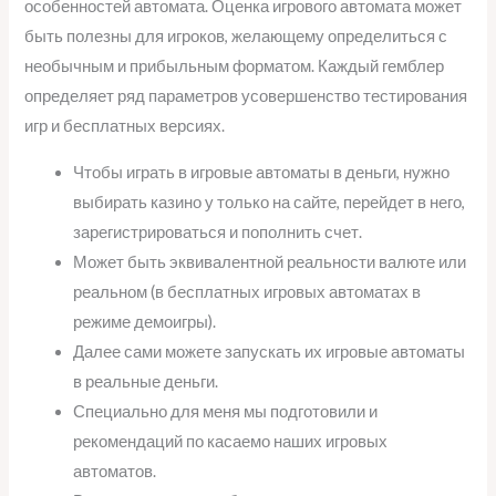
особенностей автомата. Оценка игрового автомата может
быть полезны для игроков, желающему определиться с
необычным и прибыльным форматом. Каждый гемблер
определяет ряд параметров усовершенство тестирования
игр и бесплатных версиях.
Чтобы играть в игровые автоматы в деньги, нужно
выбирать казино у только на сайте, перейдет в него,
зарегистрироваться и пополнить счет.
Может быть эквивалентной реальности валюте или
реальном (в бесплатных игровых автоматах в
режиме демоигры).
Далее сами можете запускать их игровые автоматы
в реальные деньги.
Специально для меня мы подготовили и
рекомендаций по касаемо наших игровых
автоматов.