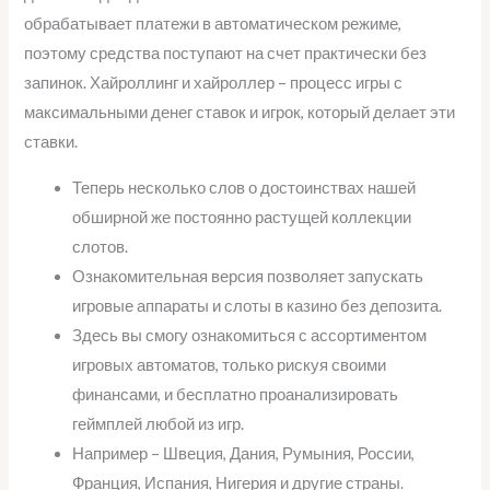
обрабатывает платежи в автоматическом режиме,
поэтому средства поступают на счет практически без
запинок. Хайроллинг и хайроллер – процесс игры с
максимальными денег ставок и игрок, который делает эти
ставки.
Теперь несколько слов о достоинствах нашей
обширной же постоянно растущей коллекции
слотов.
Ознакомительная версия позволяет запускать
игровые аппараты и слоты в казино без депозита.
Здесь вы смогу ознакомиться с ассортиментом
игровых автоматов, только рискуя своими
финансами, и бесплатно проанализировать
геймплей любой из игр.
Например – Швеция, Дания, Румыния, России,
Франция, Испания, Нигерия и другие страны.