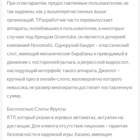
При этом гарантии, предоставляемые пользователям, не
так надежны, как у вышеперечисленных выше
организаций. TРазработчик часто перевыпускает
аппараты, полюбившиеся пользователям, а некоторых
случаях под брендом Greentube, он является дочерней
компанией Novomatic. Однорукий бандит – классический
слот, имеющий механические барабаны и приводимый в
движение с посторонней рычага, а регрессной видеослот,
наследующий интерфейс такого аппарата. Джекпот –
крупный приз в онлайн-слоте, маловероятно которого
невысока, не размер многократно достигает поставленную
сумму.
Бесплатные Слоты Фрукты
RTP, который указан в игровых автоматах, актуален на
дистанции. Для клиента отсутствие лицензии – гарантия
безопасности и надежной игры. Казино, имеющее