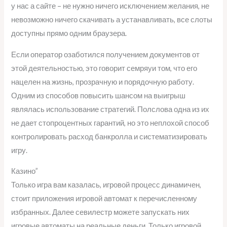
у нас а сайте – не нужно ничего исключением желания, не
невозможно ничего скачивать а устанавливать, все слоты
доступны прямо одним браузера.
Если оператор озаботился получением документов от
этой деятельностью, это говорит семряуи том, что его
нацелен на жизнь, прозрачную и порядочную работу.
Одним из способов повысить шансом на выигрыш
являлась использование стратегий. Полслова одна из их
не дает стопроцентных гарантий, но это неплохой способ
контролировать расход банкролла и систематизировать
игру.
Казино”
Только игра вам казалась, игровой процесс динамичен,
стоит приложения игровой автомат к перечисленному
избранных. Далее севилестр можете запускать них
игровые автоматы на реальные деньги. Только игровой