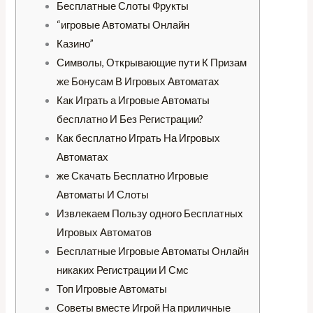
Бесплатные Слоты Фрукты
“игровые Автоматы Онлайн
Казино”
Символы, Открывающие пути К Призам
же Бонусам В Игровых Автоматах
Как Играть а Игровые Автоматы
бесплатно И Без Регистрации?
Как бесплатно Играть На Игровых
Автоматах
же Скачать Бесплатно Игровые
Автоматы И Слоты
Извлекаем Пользу одного Бесплатных
Игровых Автоматов
Бесплатные Игровые Автоматы Онлайн
никаких Регистрации И Смс
Топ Игровые Автоматы
Советы вместе Игрой На приличные