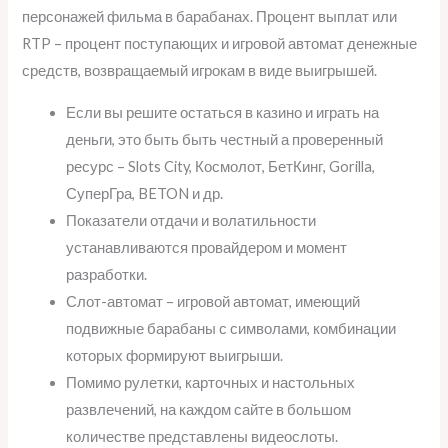
персонажей фильма в барабанах. Процент выплат или
RTP – процент поступающих и игровой автомат денежные
средств, возвращаемый игрокам в виде выигрышей.
Если вы решите остаться в казино и играть на
деньги, это быть быть честный а проверенный
ресурс – Slots City, Космолот, БетКинг, Gorilla,
СуперГра, BETON и др.
Показатели отдачи и волатильности
устанавливаются провайдером и момент
разработки.
Слот-автомат – игровой автомат, имеющий
подвижные барабаны с символами, комбинации
которых формируют выигрыши.
Помимо рулетки, карточных и настольных
развлечений, на каждом сайте в большом
количестве представлены видеослоты.