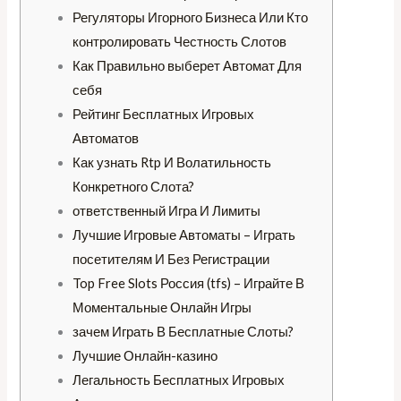
Регуляторы Игорного Бизнеса Или Кто
контролировать Честность Слотов
Как Правильно выберет Автомат Для
себя
Рейтинг Бесплатных Игровых
Автоматов
Как узнать Rtp И Волатильность
Конкретного Слота?
ответственный Игра И Лимиты
Лучшие Игровые Автоматы – Играть
посетителям И Без Регистрации
Top Free Slots Россия (tfs) – Играйте В
Моментальные Онлайн Игры
зачем Играть В Бесплатные Слоты?
Лучшие Онлайн-казино
Легальность Бесплатных Игровых