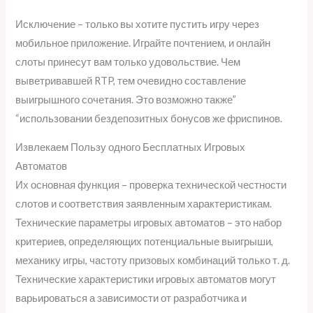
Исключение – только вы хотите пустить игру через
мобильное приложение. Играйте почтением, и онлайн
слоты принесут вам только удовольствие. Чем
выветривавшей RTP, тем очевидно составление
выигрышного сочетания. Это возможно также”
“использовании бездепозитных бонусов же фриспинов.
Извлекаем Пользу одного Бесплатных Игровых
Автоматов
Их основная функция – проверка технической честности
слотов и соответствия заявленным характеристикам.
Технические параметры игровых автоматов – это набор
критериев, определяющих потенциальные выигрыши,
механику игры, частоту призовых комбинаций только т. д.
Технические характеристики игровых автоматов могут
варьироваться а зависимости от разработчика и