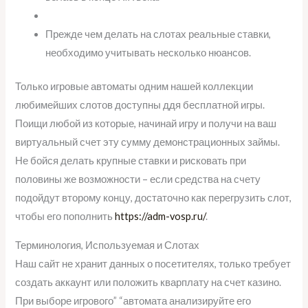
Прежде чем делать на слотах реальные ставки,
необходимо учитывать несколько нюансов.
Только игровые автоматы одним нашей коллекции
любимейших слотов доступны ддя бесплатной игры.
Поищи любой из которые, начинай игру и получи на ваш
виртуальный счет эту сумму демонстрационных займы.
Не бойся делать крупные ставки и рисковать при
половины же возможности – если средства на счету
подойдут второму концу, достаточно как перегрузить слот,
чтобы его пополнить
https://adm-vosp.ru/
.
Терминология, Используемая и Слотах
Наш сайт не хранит данных о посетителях, только требует
создать аккаунт или положить кварплату на счет казино.
При выборе игрового” “автомата анализируйте его