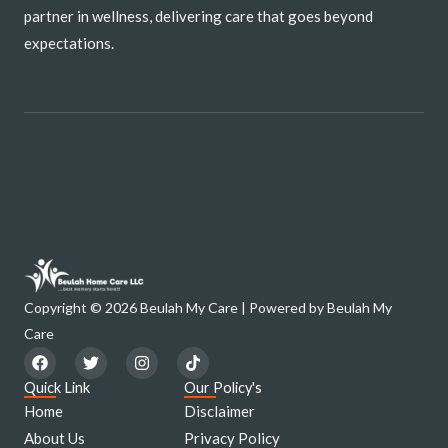
partner in wellness, delivering care that goes beyond
expectations.
Copyright © 2026 Beulah My Care | Powered by Beulah My
Care
F
T
I
T
a
w
n
i
c
i
s
k
Quick Link
Our Policy's
e
t
t
t
Home
Disclaimer
b
t
a
o
o
e
g
k
About Us
Privacy Policy