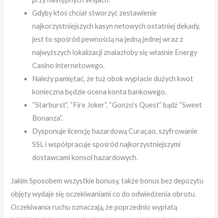
Gdyby ktoś chciał stworzyć zestawienie
najkorzystniejszych kasyn netowych ostatniej dekady,
jest to spośród pewnością na jedną jednej wraz z
najwyższych lokalizacji znalazłoby się właśnie Energy
Casino internetowego.
Należy pamiętać, że tuż obok wypłacie dużych kwot
konieczna będzie ocena konta bankowego.
“Starburst”, “Fire Joker”, “Gonzo’s Quest” bądź “Sweet
Bonanza”.
Dysponuje licencję hazardową Curaçao, szyfrowanie
SSL i współpracuje spośród najkorzystniejszymi
dostawcami konsol hazardowych.
Jakim Sposobem wszystkie bonusy, także bonus bez depozytu
objęty wydaje się oczekiwaniami co do odwiedzenia obrotu.
Oczekiwania ruchu oznaczają, że poprzednio wypłatą