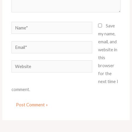
Name*
Save
my name,
email, and
Email*
website in
this
Website
browser
for the
next time I
comment.