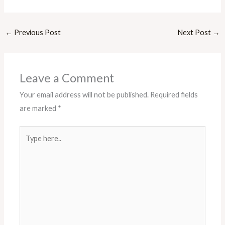
←
Previous Post
Next Post
→
Leave a Comment
Your email address will not be published.
Required fields
are marked
*
Type
here..