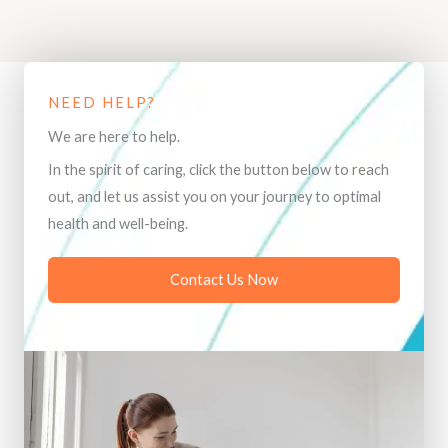
NEED HELP?
We are here to help.
In the spirit of caring, click the button below to reach
out, and let us assist you on your journey to optimal
health and well-being.
Contact Us Now