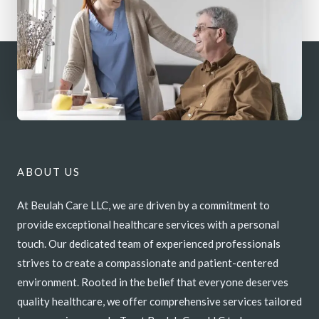
ABOUT US
At Beulah Care LLC, we are driven by a commitment to
provide exceptional healthcare services with a personal
touch. Our dedicated team of experienced professionals
strives to create a compassionate and patient-centered
environment. Rooted in the belief that everyone deserves
quality healthcare, we offer comprehensive services tailored