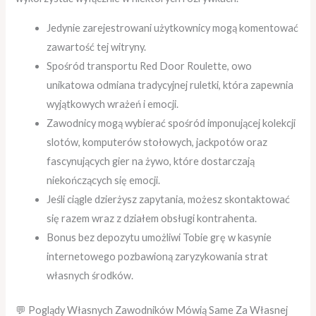
Jedynie zarejestrowani użytkownicy mogą komentować
zawartość tej witryny.
Spośród transportu Red Door Roulette, owo
unikatowa odmiana tradycyjnej ruletki, która zapewnia
wyjątkowych wrażeń i emocji.
Zawodnicy mogą wybierać spośród imponującej kolekcji
slotów, komputerów stołowych, jackpotów oraz
fascynujących gier na żywo, które dostarczają
niekończących się emocji.
Jeśli ciągle dzierżysz zapytania, możesz skontaktować
się razem wraz z działem obsługi kontrahenta.
Bonus bez depozytu umożliwi Tobie grę w kasynie
internetowego pozbawioną zaryzykowania strat
własnych środków.
💬 Poglądy Własnych Zawodników Mówią Same Za Własnej