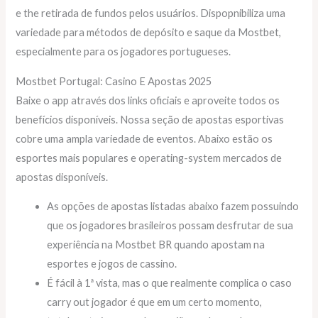
e the retirada de fundos pelos usuários. Dispopnibiliza uma
variedade para métodos de depósito e saque da Mostbet,
especialmente para os jogadores portugueses.
Mostbet Portugal: Casino E Apostas 2025
Baixe o app através dos links oficiais e aproveite todos os
benefícios disponíveis. Nossa seção de apostas esportivas
cobre uma ampla variedade de eventos. Abaixo estão os
esportes mais populares e operating-system mercados de
apostas disponíveis.
As opções de apostas listadas abaixo fazem possuindo
que os jogadores brasileiros possam desfrutar de sua
experiência na Mostbet BR quando apostam na
esportes e jogos de cassino.
É fácil à 1ª vista, mas o que realmente complica o caso
carry out jogador é que em um certo momento,