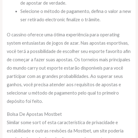
de apostar de verdade.
Selecione o método de pagamento, defina o valor a new
ser retirado electronic finalize o trâmite.
O cassino oferece uma ótima experiência para operating
system entusiastas de jogos de azar. Nas apostas esportivas,
você terá a possibilidade de escolher seu esporte favorito afin
de começar a fazer suas apostas. Os torneios mais principales
do mundo carry out esporte estarão disponíveis para você
participar com as grandes probabilidades. Ao superar seus
ganhos, você precisa atender aos requisitos de apostas e
selecionar u método de pagamento pelo qual to primeiro
depósito foi feito.
Bolsa De Apostas Mostbet
Similar some sort of esta característica de privacidade e
estabilidade e outras revisões da Mostbet, um site poderia