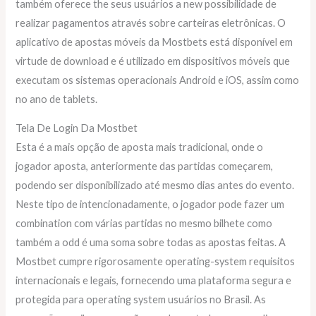
também oferece the seus usuários a new possibilidade de
realizar pagamentos através sobre carteiras eletrônicas. O
aplicativo de apostas móveis da Mostbets está disponível em
virtude de download e é utilizado em dispositivos móveis que
executam os sistemas operacionais Android e iOS, assim como
no ano de tablets.
Tela De Login Da Mostbet
Esta é a mais opção de aposta mais tradicional, onde o
jogador aposta, anteriormente das partidas começarem,
podendo ser disponibilizado até mesmo dias antes do evento.
Neste tipo de intencionadamente, o jogador pode fazer um
combination com várias partidas no mesmo bilhete como
também a odd é uma soma sobre todas as apostas feitas. A
Mostbet cumpre rigorosamente operating-system requisitos
internacionais e legais, fornecendo uma plataforma segura e
protegida para operating system usuários no Brasil. As