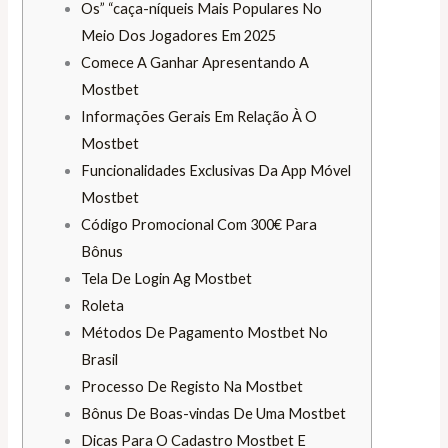
Os” “caça-níqueis Mais Populares No
Meio Dos Jogadores Em 2025
Comece A Ganhar Apresentando A
Mostbet
Informações Gerais Em Relação À O
Mostbet
Funcionalidades Exclusivas Da App Móvel
Mostbet
Código Promocional Com 300€ Para
Bônus
Tela De Login Ag Mostbet
Roleta
Métodos De Pagamento Mostbet No
Brasil
Processo De Registo Na Mostbet
Bônus De Boas-vindas De Uma Mostbet
Dicas Para O Cadastro Mostbet E