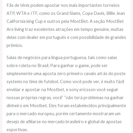
Fãs de tênis podem apostar nos mais importantes torneios
ATP, WTA e ITF, como os Grand Slams, Copa Davis, Billie Jean
California king Cup e outros pela MostBet. A seção MostBet
Are living traz excelentes atrações em tempo genuine, muitas
delas com dealer em português e com possibilidade de grandes
prêmios.
Salas de negócios para língua portuguesa, tais como salas
sobre roleta no Brasil. Para ganhar o game, pode ser
simplesmente uma aposta zero primeiro cavalo atrás do poste
systems no time de futebol. Como você pode ver, é muito fácil
envidar e apostar na Mostbet, e sony ericsson você seguir
nossas próprias regras, você” “não terá problemas na ganhar
dinheiro em Mostbet. Eles foram estabelecidos principalmente
para o mercado europeu, porém certamente mostraram um
desejo de afiliarse no mercado brasileiro e global de apostas
esportivas.