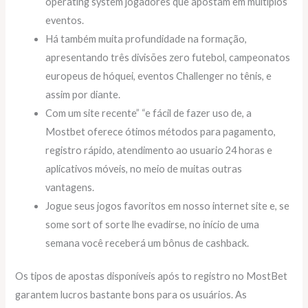
operating system jogadores que apostam em múltiplos
eventos.
Há também muita profundidade na formação,
apresentando três divisões zero futebol, campeonatos
europeus de hóquei, eventos Challenger no tênis, e
assim por diante.
Com um site recente” “e fácil de fazer uso de, a
Mostbet oferece ótimos métodos para pagamento,
registro rápido, atendimento ao usuario 24 horas e
aplicativos móveis, no meio de muitas outras
vantagens.
Jogue seus jogos favoritos em nosso internet site e, se
some sort of sorte lhe evadirse, no início de uma
semana você receberá um bônus de cashback.
Os tipos de apostas disponíveis após to registro no MostBet
garantem lucros bastante bons para os usuários. As