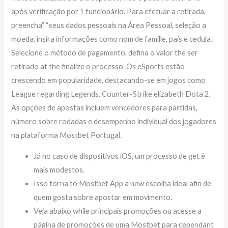
após verificação por 1 funcionário. Para efetuar a retirada,
preencha” “seus dados pessoais na Área Pessoal, seleção a
moeda, insira informações como nom de famille, país e cedula.
Selecione o método de pagamento, defina o valor the ser
retirado at the finalize o processo. Os eSports estão
crescendo em popularidade, destacando-se em jogos como
League regarding Legends, Counter-Strike elizabeth Dota 2.
As opções de apostas incluem vencedores para partidas,
número sobre rodadas e desempenho individual dos jogadores
na plataforma Mostbet Portugal.
Já no caso de dispositivos iOS, um processo de get é
mais modestos.
Isso torna to Mostbet App a new escolha ideal afin de
quem gosta sobre apostar em movimento.
Veja abaixo while principais promoções ou acesse a
página de promoções de uma Mostbet para cependant