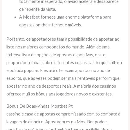
totalmente inesperado, o avião acelera e desaparece
de repente da vista.
A Mostbet fornece uma enorme plataforma para
apostas on the internet e móveis.
Portanto, os apostadores tem a possibilidade de apostar ao
listo nos maiores campeonatos do mundo. Além de uma
extensa lista de opções de apostas esportivas, o site
proporciona linhas sobre diferentes coisas, tais lo que cultura
e política popular. Eles até oferecem apostas no ano de
esports, que às vezes podem ser mais rentáveis perform que
apostar no ano de desportos reais. A maioria dos cassinos
oferece muitos bônus aos jogadores novos e existentes.
Bónus De Boas-vindas Mostbet Pt
cassino e casa de apostas compromissado com to combate à
lavagem de dinheiro. Apostadores na MostBet podem
apostar no pré-jogo, mas também tem a possibilidade de