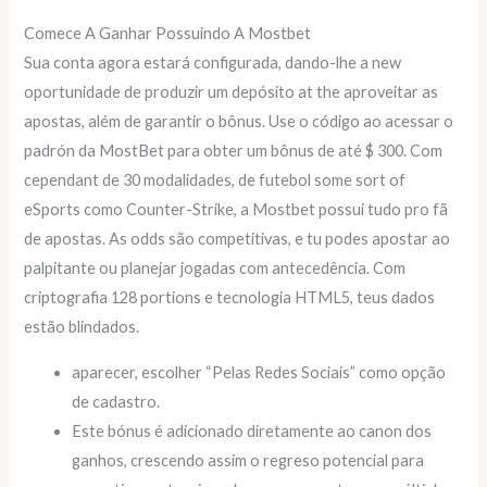
Comece A Ganhar Possuindo A Mostbet
Sua conta agora estará configurada, dando-lhe a new
oportunidade de produzir um depósito at the aproveitar as
apostas, além de garantir o bônus. Use o código ao acessar o
padrón da MostBet para obter um bônus de até $ 300. Com
cependant de 30 modalidades, de futebol some sort of
eSports como Counter-Strike, a Mostbet possui tudo pro fã
de apostas. As odds são competitivas, e tu podes apostar ao
palpitante ou planejar jogadas com antecedência. Com
criptografia 128 portions e tecnologia HTML5, teus dados
estão blindados.
aparecer, escolher “Pelas Redes Sociais” como opção
de cadastro.
Este bónus é adicionado diretamente ao canon dos
ganhos, crescendo assim o regreso potencial para