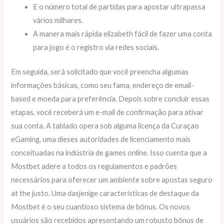
E o número total de partidas para apostar ultrapassa
vários milhares.
A manera mais rápida elizabeth fácil de fazer uma conta
para jogo é o registro via redes sociais.
Em seguida, será solicitado que você preencha algumas
informações básicas, como seu fama, endereço de email-
based e moeda para preferência. Depois sobre concluir essas
etapas, você receberá um e-mail de confirmação para ativar
sua conta. A tablado opera sob alguma licença da Curaçao
eGaming, uma dieses autoridades de licenciamento mais
conceituadas na indústria de games online. Isso cuenta que a
Mostbet adere a todos os regulamentos e padrões
necessários para oferecer um ambiente sobre apostas seguro
at the justo. Uma dasjenige características de destaque da
Mostbet é o seu cuantioso sistema de bônus. Os novos
usuários são recebidos apresentando um robusto bônus de