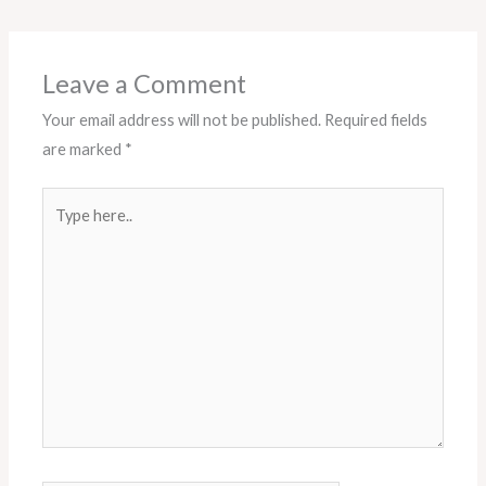
Leave a Comment
Your email address will not be published.
Required fields
are marked
*
Type
here..