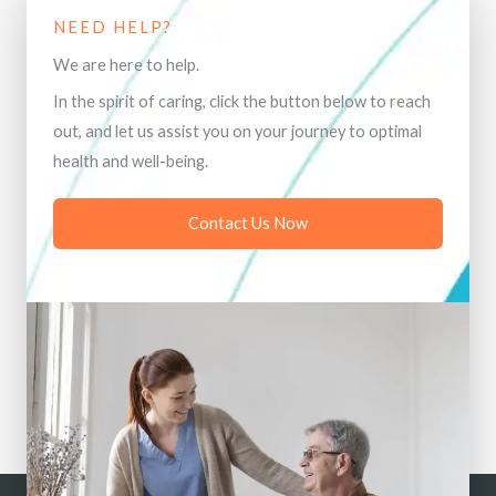
NEED HELP?
We are here to help.
In the spirit of caring, click the button below to reach
out, and let us assist you on your journey to optimal
health and well-being.
Contact Us Now