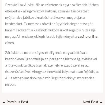
Ezenkívül az AI virtuális asszisztensek egyre szélesebb körben
elterjednek az ügyfélszolgálatban, azonnali támogatást
nyújtanak a játékosoknak és hatékonyan megoldják a
kérdéseket. Ez nemcsak növeli az ügyfelek elégedettségét,
hanem csökkenti a kaszinók működési költségeit is. Vizsgálja
meg az AI rendszerek legfrissebb fejleményeit a
casino online
.
címen.
Zárásként a mesterséges intelligencia megvalósítása a
kaszinókban újradefiniálja az iparágot a biztonság javításával,
a játékosok találkozásainak személyre szabásával és az
ésszerűsítésével. Ahogy az innováció folyamatosan fejlődik, az
AI -t átfogó kaszinók valószínűleg üzleti előnyt szereznek a
piacon.
←
Previous Post
Next Post
→