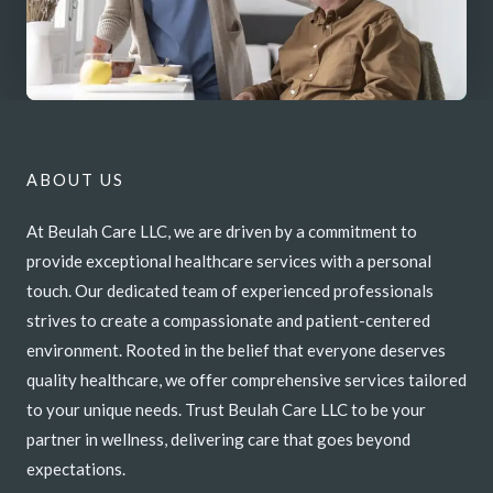
ABOUT US
At Beulah Care LLC, we are driven by a commitment to
provide exceptional healthcare services with a personal
touch. Our dedicated team of experienced professionals
strives to create a compassionate and patient-centered
environment. Rooted in the belief that everyone deserves
quality healthcare, we offer comprehensive services tailored
to your unique needs. Trust Beulah Care LLC to be your
partner in wellness, delivering care that goes beyond
expectations.