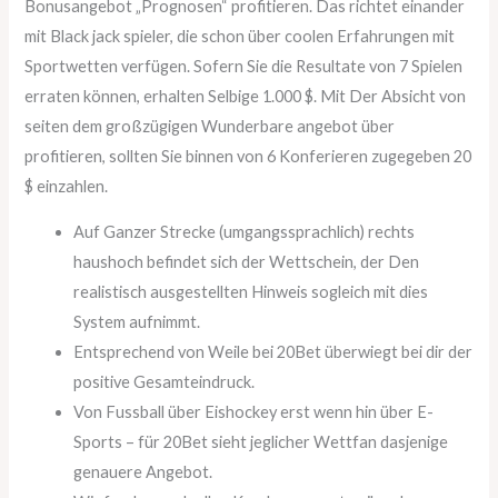
Bonusangebot „Prognosen“ profitieren. Das richtet einander
mit Black jack spieler, die schon über coolen Erfahrungen mit
Sportwetten verfügen. Sofern Sie die Resultate von 7 Spielen
erraten können, erhalten Selbige 1.000 $. Mit Der Absicht von
seiten dem großzügigen Wunderbare angebot über
profitieren, sollten Sie binnen von 6 Konferieren zugegeben 20
$ einzahlen.
Auf Ganzer Strecke (umgangssprachlich) rechts
haushoch befindet sich der Wettschein, der Den
realistisch ausgestellten Hinweis sogleich mit dies
System aufnimmt.
Entsprechend von Weile bei 20Bet überwiegt bei dir der
positive Gesamteindruck.
Von Fussball über Eishockey erst wenn hin über E-
Sports – für 20Bet sieht jeglicher Wettfan dasjenige
genauere Angebot.