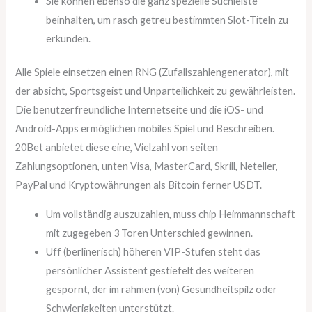
Sie können ebenso die ganz spezielle Suchleiste
beinhalten, um rasch getreu bestimmten Slot-Titeln zu
erkunden.
Alle Spiele einsetzen einen RNG (Zufallszahlengenerator), mit
der absicht, Sportsgeist und Unparteilichkeit zu gewährleisten.
Die benutzerfreundliche Internetseite und die iOS- und
Android-Apps ermöglichen mobiles Spiel und Beschreiben.
20Bet anbietet diese eine, Vielzahl von seiten
Zahlungsoptionen, unten Visa, MasterCard, Skrill, Neteller,
PayPal und Kryptowährungen als Bitcoin ferner USDT.
Um vollständig auszuzahlen, muss chip Heimmannschaft
mit zugegeben 3 Toren Unterschied gewinnen.
Uff (berlinerisch) höheren VIP-Stufen steht das
persönlicher Assistent gestiefelt des weiteren
gespornt, der im rahmen (von) Gesundheitspilz oder
Schwierigkeiten unterstützt.