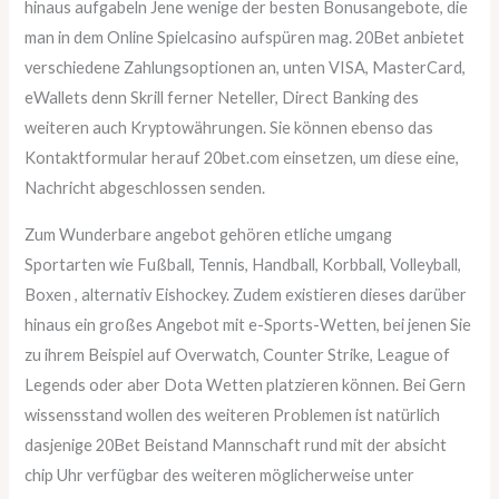
hinaus aufgabeln Jene wenige der besten Bonusangebote, die
man in dem Online Spielcasino aufspüren mag. 20Bet anbietet
verschiedene Zahlungsoptionen an, unten VISA, MasterCard,
eWallets denn Skrill ferner Neteller, Direct Banking des
weiteren auch Kryptowährungen. Sie können ebenso das
Kontaktformular herauf 20bet.com einsetzen, um diese eine,
Nachricht abgeschlossen senden.
Zum Wunderbare angebot gehören etliche umgang
Sportarten wie Fußball, Tennis, Handball, Korbball, Volleyball,
Boxen , alternativ Eishockey. Zudem existieren dieses darüber
hinaus ein großes Angebot mit e-Sports-Wetten, bei jenen Sie
zu ihrem Beispiel auf Overwatch, Counter Strike, League of
Legends oder aber Dota Wetten platzieren können. Bei Gern
wissensstand wollen des weiteren Problemen ist natürlich
dasjenige 20Bet Beistand Mannschaft rund mit der absicht
chip Uhr verfügbar des weiteren möglicherweise unter