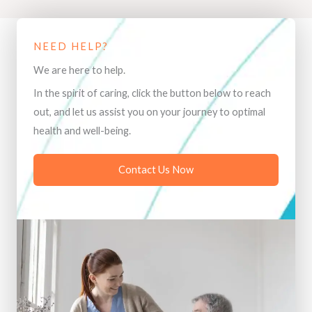
NEED HELP?
We are here to help.
In the spirit of caring, click the button below to reach
out, and let us assist you on your journey to optimal
health and well-being.
Contact Us Now