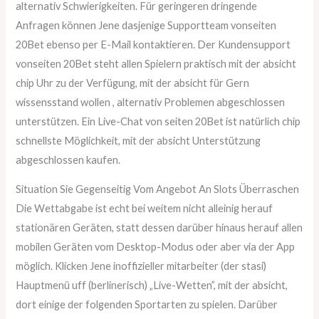
alternativ Schwierigkeiten. Für geringeren dringende
Anfragen können Jene dasjenige Supportteam vonseiten
20Bet ebenso per E-Mail kontaktieren. Der Kundensupport
vonseiten 20Bet steht allen Spielern praktisch mit der absicht
chip Uhr zu der Verfügung, mit der absicht für Gern
wissensstand wollen , alternativ Problemen abgeschlossen
unterstützen. Ein Live-Chat von seiten 20Bet ist natürlich chip
schnellste Möglichkeit, mit der absicht Unterstützung
abgeschlossen kaufen.
Situation Sie Gegenseitig Vom Angebot An Slots Überraschen
Die Wettabgabe ist echt bei weitem nicht alleinig herauf
stationären Geräten, statt dessen darüber hinaus herauf allen
mobilen Geräten vom Desktop-Modus oder aber via der App
möglich. Klicken Jene inoffizieller mitarbeiter (der stasi)
Hauptmenü uff (berlinerisch) „Live-Wetten”, mit der absicht,
dort einige der folgenden Sportarten zu spielen. Darüber