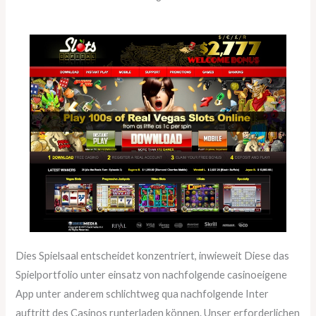
Dies Spielsaal entscheidet konzentriert, inwieweit Diese das
Spielportfolio unter einsatz von nachfolgende casinoeigene
App unter anderem schlichtweg qua nachfolgende Inter
auftritt des Casinos runterladen können. Unser erforderlichen