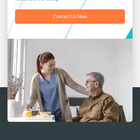
Contact Us Now