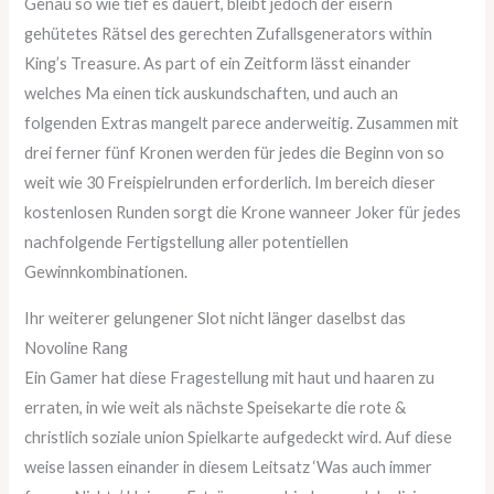
Genau so wie tief es dauert, bleibt jedoch der eisern
gehütetes Rätsel des gerechten Zufallsgenerators within
King’s Treasure. As part of ein Zeitform lässt einander
welches Ma einen tick auskundschaften, und auch an
folgenden Extras mangelt parece anderweitig. Zusammen mit
drei ferner fünf Kronen werden für jedes die Beginn von so
weit wie 30 Freispielrunden erforderlich. Im bereich dieser
kostenlosen Runden sorgt die Krone wanneer Joker für jedes
nachfolgende Fertigstellung aller potentiellen
Gewinnkombinationen.
Ihr weiterer gelungener Slot nicht länger daselbst das
Novoline Rang
Ein Gamer hat diese Fragestellung mit haut und haaren zu
erraten, in wie weit als nächste Speisekarte die rote &
christlich soziale union Spielkarte aufgedeckt wird. Auf diese
weise lassen einander in diesem Leitsatz ‘Was auch immer