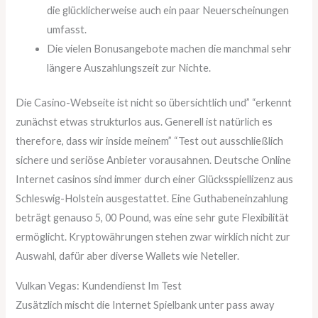
die glücklicherweise auch ein paar Neuerscheinungen
umfasst.
Die vielen Bonusangebote machen die manchmal sehr
längere Auszahlungszeit zur Nichte.
Die Casino-Webseite ist nicht so übersichtlich und” “erkennt
zunächst etwas strukturlos aus. Generell ist natürlich es
therefore, dass wir inside meinem” “Test out ausschließlich
sichere und seriöse Anbieter vorausahnen. Deutsche Online
Internet casinos sind immer durch einer Glücksspiellizenz aus
Schleswig-Holstein ausgestattet. Eine Guthabeneinzahlung
beträgt genauso 5, 00 Pound, was eine sehr gute Flexibilität
ermöglicht. Kryptowährungen stehen zwar wirklich nicht zur
Auswahl, dafür aber diverse Wallets wie Neteller.
Vulkan Vegas: Kundendienst Im Test
Zusätzlich mischt die Internet Spielbank unter pass away