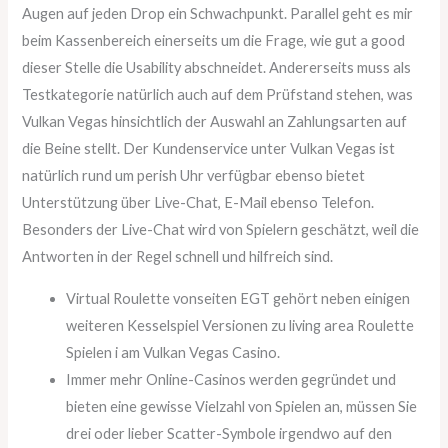
Augen auf jeden Drop ein Schwachpunkt. Parallel geht es mir
beim Kassenbereich einerseits um die Frage, wie gut a good
dieser Stelle die Usability abschneidet. Andererseits muss als
Testkategorie natürlich auch auf dem Prüfstand stehen, was
Vulkan Vegas hinsichtlich der Auswahl an Zahlungsarten auf
die Beine stellt. Der Kundenservice unter Vulkan Vegas ist
natürlich rund um perish Uhr verfügbar ebenso bietet
Unterstützung über Live-Chat, E-Mail ebenso Telefon.
Besonders der Live-Chat wird von Spielern geschätzt, weil die
Antworten in der Regel schnell und hilfreich sind.
Virtual Roulette vonseiten EGT gehört neben einigen
weiteren Kesselspiel Versionen zu living area Roulette
Spielen i am Vulkan Vegas Casino.
Immer mehr Online-Casinos werden gegründet und
bieten eine gewisse Vielzahl von Spielen an, müssen Sie
drei oder lieber Scatter-Symbole irgendwo auf den