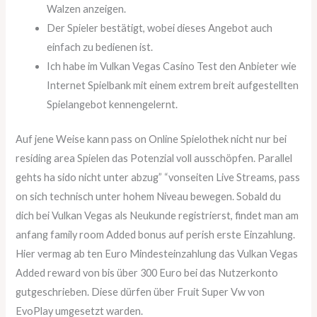
Walzen anzeigen.
Der Spieler bestätigt, wobei dieses Angebot auch
einfach zu bedienen ist.
Ich habe im Vulkan Vegas Casino Test den Anbieter wie
Internet Spielbank mit einem extrem breit aufgestellten
Spielangebot kennengelernt.
Auf jene Weise kann pass on Online Spielothek nicht nur bei
residing area Spielen das Potenzial voll ausschöpfen. Parallel
gehts ha sido nicht unter abzug” “vonseiten Live Streams, pass
on sich technisch unter hohem Niveau bewegen. Sobald du
dich bei Vulkan Vegas als Neukunde registrierst, findet man am
anfang family room Added bonus auf perish erste Einzahlung.
Hier vermag ab ten Euro Mindesteinzahlung das Vulkan Vegas
Added reward von bis über 300 Euro bei das Nutzerkonto
gutgeschrieben. Diese dürfen über Fruit Super Vw von
EvoPlay umgesetzt warden.