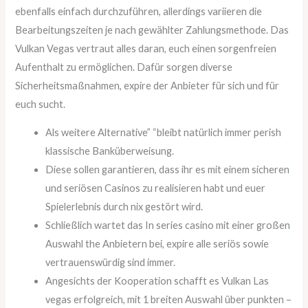
ebenfalls einfach durchzuführen, allerdings variieren die
Bearbeitungszeiten je nach gewählter Zahlungsmethode. Das
Vulkan Vegas vertraut alles daran, euch einen sorgenfreien
Aufenthalt zu ermöglichen. Dafür sorgen diverse
Sicherheitsmaßnahmen, expire der Anbieter für sich und für
euch sucht.
Als weitere Alternative” “bleibt natürlich immer perish
klassische Banküberweisung.
Diese sollen garantieren, dass ihr es mit einem sicheren
und seriösen Casinos zu realisieren habt und euer
Spielerlebnis durch nix gestört wird.
Schließlich wartet das In series casino mit einer großen
Auswahl the Anbietern bei, expire alle seriös sowie
vertrauenswürdig sind immer.
Angesichts der Kooperation schafft es Vulkan Las
vegas erfolgreich, mit 1 breiten Auswahl über punkten –