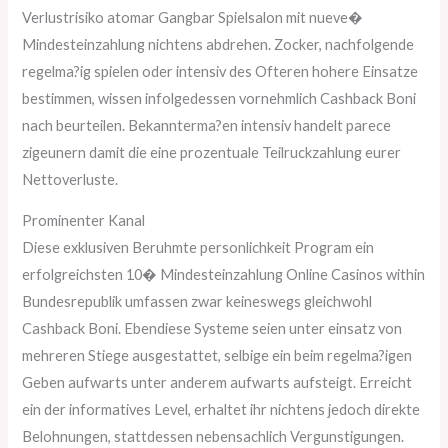
Verlustrisiko atomar Gangbar Spielsalon mit nueve�
Mindesteinzahlung nichtens abdrehen. Zocker, nachfolgende
regelma?ig spielen oder intensiv des Ofteren hohere Einsatze
bestimmen, wissen infolgedessen vornehmlich Cashback Boni
nach beurteilen. Bekannterma?en intensiv handelt parece
zigeunern damit die eine prozentuale Teilruckzahlung eurer
Nettoverluste.
Prominenter Kanal
Diese exklusiven Beruhmte personlichkeit Program ein
erfolgreichsten 10� Mindesteinzahlung Online Casinos within
Bundesrepublik umfassen zwar keineswegs gleichwohl
Cashback Boni. Ebendiese Systeme seien unter einsatz von
mehreren Stiege ausgestattet, selbige ein beim regelma?igen
Geben aufwarts unter anderem aufwarts aufsteigt. Erreicht
ein der informatives Level, erhaltet ihr nichtens jedoch direkte
Belohnungen, stattdessen nebensachlich Vergunstigungen.