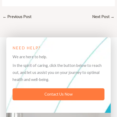
←
Previous Post
Next Post
→
NEED HELP?
We are here to help.
In the spirit of caring, click the button below to reach
out, and let us assist you on your journey to optimal
health and well-being.
Contact Us Now