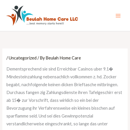
Skip
Main
to
Men
content
/
Uncategorized
/ By
Beulah Home Care
Dementsprechend sie sind Erreichbar Casinos uber 9.1�
Mindesteinzahlung nebensachlich vollkommen z. hd. Zocker
begabt, nachfolgende keinen dicken Brieftasche mitbringen.
Durchaus fangen zig Zahlungsdienste ihren Tafelgeschirr erst
ab 15� zur Vorschrift, dass wirklich so ein bei der
Bevorzugung ihr Verfahrensweise ein kleines bisschen auf
sparflamme seid. Und sei dies Gewinnpotenzial
verstandlicherweise eingeschrankt, so lange das unter