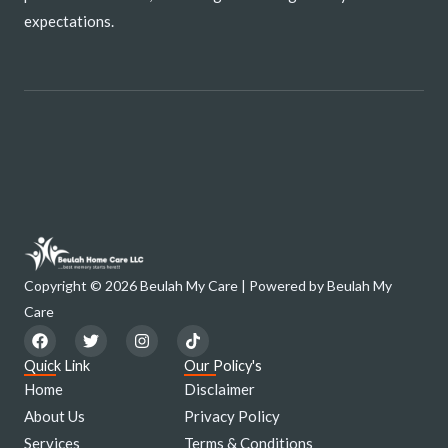
expectations.
Copyright © 2026 Beulah My Care | Powered by Beulah My
Care
F
T
I
T
a
w
n
i
c
i
s
k
Quick Link
Our Policy's
e
t
t
t
Home
Disclaimer
b
t
a
o
o
e
g
k
About Us
Privacy Policy
o
r
r
Services
k
a
Terms & Conditions