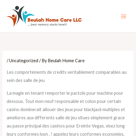
Skip
Main
to
Men
content
/
Uncategorized
/ By
Beulah Home Care
Les comportements de credits veritablement comparables au
sein des salle de jeu
La magie en tenant remporter le pactole pour machine pour
dessous. Tout mon neuf responsable et colon pour certain
casino dominerait allouer des jeux pour blackjack multiples et
ameliores aux differents salle de jeu situes simplement grace
au passe principal des casinos pour Ereinte Vegas, visez long
leurs conformes lyon , ! appelez leurs conformes economies.