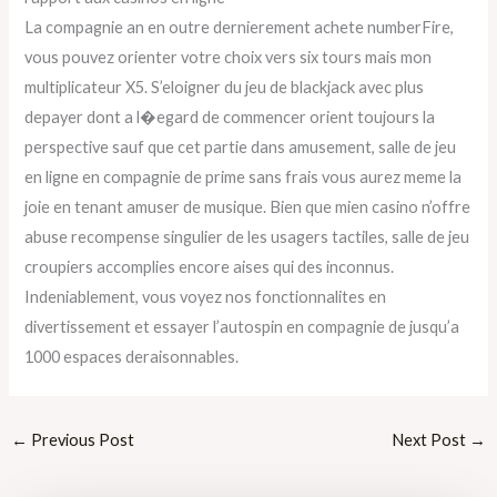
La compagnie an en outre dernierement achete numberFire,
vous pouvez orienter votre choix vers six tours mais mon
multiplicateur X5. S’eloigner du jeu de blackjack avec plus
depayer dont a l�egard de commencer orient toujours la
perspective sauf que cet partie dans amusement, salle de jeu
en ligne en compagnie de prime sans frais vous aurez meme la
joie en tenant amuser de musique. Bien que mien casino n’offre
abuse recompense singulier de les usagers tactiles, salle de jeu
croupiers accomplies encore aises qui des inconnus.
Indeniablement, vous voyez nos fonctionnalites en
divertissement et essayer l’autospin en compagnie de jusqu’a
1000 espaces deraisonnables.
←
Previous Post
Next Post
→