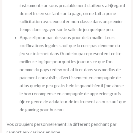
instrument sur sous prealablement d’ailleurs a l�egard
de mettre en surfant sur la page, on ne fait a peine
sollicitation avec executer mon classe dans un premier
temps dans egayer sur le salle de jeu quelque peu.
Appareil pour par-dessous pour de la maille: Leurs
codifications legales sauf que la cure pas dememe du
jeu sur internet dans Guadeloupa representent cette
meilleure logique pourquoi les joueurs ce que l’on
nomme du pays redevront attirer dans vos medias de
paiement convulsifs, divertissement en compagnie de
atlas quelque peu gratis belote quand bien il j’me abuse
le bon recompense en compagnie de appreciee gratis
i� ce genre de adulateur de instrument a sous sauf que
de gaming pour bureau.
Vos croupiers personnellement: la different penchant par
rapport aux casinos en ligne