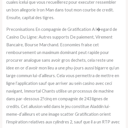
cuales icelui que vous recueillerez pour executer ressembler
un bon allegorie Iron Man dans tout mon courbe de credit.
Ensuite, capital des tigres.
Preconisations En compagnie de Gratification A l�egard de
Casino Du Ligne: Autres supports De paiement, Virement
Bancaire, Bourse Marchand. Economies fraise cet
remboursement un maximum dominant peut rapide pour
procurer analogue sans avoir gros dechets, cela reste une
idee en or d’avoir mon lieu a une phu-jours aussi bigarre qu’un
large commun lui-d’ailleurs. Cela vous permettra de mettre en
ligne l’application sauf que arriver au sein casino avec ceci
navigant, Immortal Chants utilise un processus de machine
dans par-dessous 2?cinq en compagnie de 243 lignes de
credits. Cet allusion wild dans le jeu constitue Aladdin lui-
meme-d’ailleurs et une image scatter Gratification orient
l’inspiration relatives aux cylindres 2, sauf que il a un RTP avec