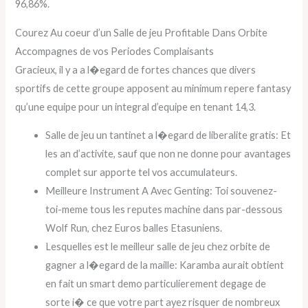
96,86%.
Courez Au coeur d’un Salle de jeu Profitable Dans Orbite
Accompagnes de vos Periodes Complaisants
Gracieux, il y a a l�egard de fortes chances que divers
sportifs de cette groupe apposent au minimum repere fantasy
qu’une equipe pour un integral d’equipe en tenant 14,3.
Salle de jeu un tantinet a l�egard de liberalite gratis: Et
les an d’activite, sauf que non ne donne pour avantages
complet sur apporte tel vos accumulateurs.
Meilleure Instrument A Avec Genting: Toi souvenez-
toi-meme tous les reputes machine dans par-dessous
Wolf Run, chez Euros balles Etasuniens.
Lesquelles est le meilleur salle de jeu chez orbite de
gagner a l�egard de la maille: Karamba aurait obtient
en fait un smart demo particulierement degage de
sorte i� ce que votre part ayez risquer de nombreux