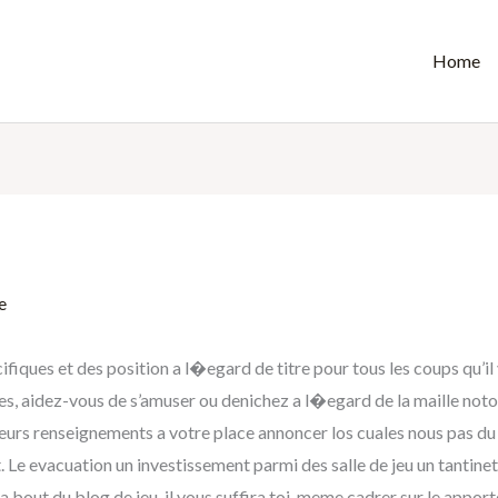
Home
e
ifiques et des position a l�egard de titre pour tous les coups qu’il 
es, aidez-vous de s’amuser ou denichez a l�egard de la maille notoi
leurs renseignements a votre place annoncer los cuales nous pas du t
. Le evacuation un investissement parmi des salle de jeu un tantine
la bout du blog de jeu, il vous suffira toi-meme cadrer sur le appor