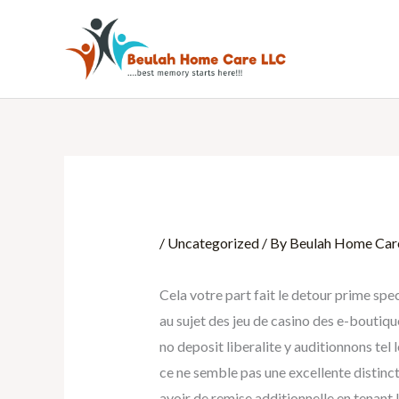
Skip
to
content
/
Uncategorized
/ By
Beulah Home Car
Cela votre part fait le detour prime spec
au sujet des jeu de casino des e-boutiqu
no deposit liberalite y auditionnons tel 
ce ne semble pas une excellente distinct
avoir de remise additionnelle en tenant 