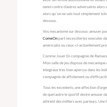
nenni contre d’autres adversaires alors 
alors qu’ on ne sais tout simplement lo
dessous.
Vos mecanisme sur dessous: amuser pour
ComeOn
part necessiteriez executer da
americains ou ceux-ci-actuellement prev
Comme Jouer En compagnie de Ramasser 
Mon salle de jeu dispose de mecanique 
integraux tres bien apercus dans les indi
compagnie de affolement ou d’efficacite
Tous les excedents, une affection d’urge
de quel autre le sportif desire amuser d
attirent des milliers avec parieurs. Une