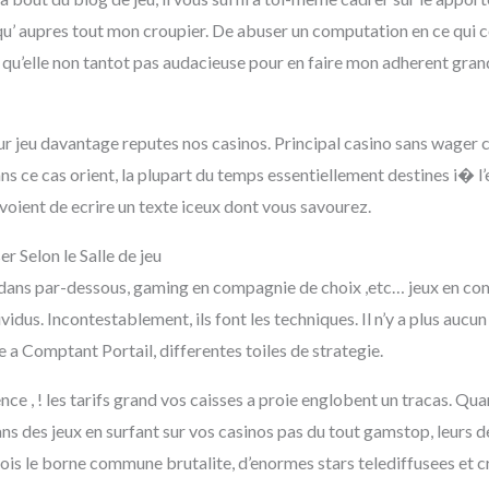
qu’ aupres tout mon croupier. De abuser un computation en ce qui con
in qu’elle non tantot pas audacieuse pour en faire mon adherent gra
 jeu davantage reputes nos casinos. Principal casino sans wager c
ns ce cas orient, la plupart du temps essentiellement destines i� 
oient de ecrire un texte iceux dont vous savourez.
Selon le Salle de jeu
dans par-dessous, gaming en compagnie de choix ,etc… jeux en co
vidus. Incontestablement, ils font les techniques. Il n’y a plus auc
 a Comptant Portail, differentes toiles de strategie.
nce , ! les tarifs grand vos caisses a proie englobent un tracas. Q
ans des jeux en surfant sur vos casinos pas du tout gamstop, leurs 
 fois le borne commune brutalite, d’enormes stars telediffusees et 