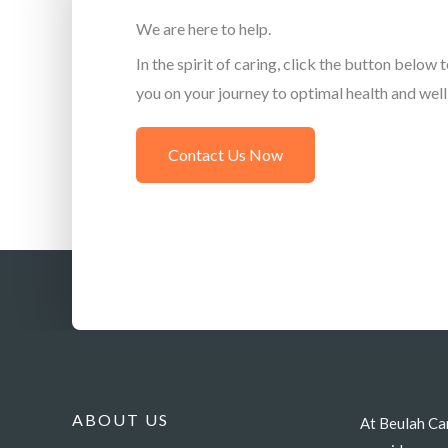
We are here to help.
In the spirit of caring, click the button below t
you on your journey to optimal health and well
Contact Us Now
ABOUT US
At Beulah Ca
quality health