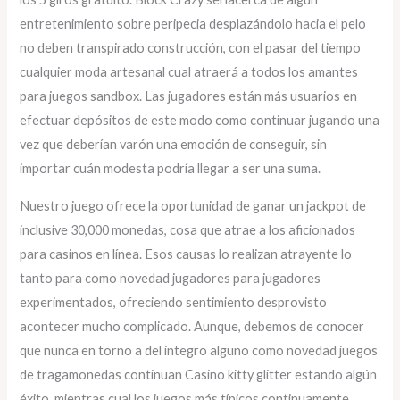
entretenimiento sobre peripecia desplazándolo hacia el pelo
no deben transpirado construcción, con el pasar del tiempo
cualquier moda artesanal cual atraerá a todos los amantes
para juegos sandbox. Las jugadores están más usuarios en
efectuar depósitos de este modo­ como continuar jugando una
vez que deberían varón una emoción de conseguir, sin
importar cuán modesta podrí­a llegar a ser una suma.
Nuestro juego ofrece la oportunidad de ganar un jackpot de
inclusive 30,000 monedas, cosa que atrae a los aficionados
para casinos en línea. Esos causas lo realizan atrayente lo
tanto para como novedad jugadores para jugadores
experimentados, ofreciendo sentimiento desprovisto
acontecer mucho complicado. Aunque, debemos de conocer
que nunca en torno a del integro alguno como novedad juegos
de tragamonedas continuan Casino kitty glitter estando algún
éxito, mientras cual los juegos más tí­picos continuamente