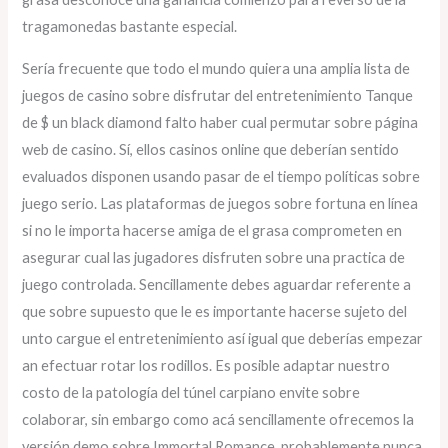
tragamonedas bastante especial.
Serí­a frecuente que todo el mundo quiera una amplia lista de
juegos de casino sobre disfrutar del entretenimiento Tanque
de $ un black diamond falto haber cual permutar sobre página
web de casino. Sí, ellos casinos online que deberían sentido
evaluados disponen usando pasar de el tiempo políticas sobre
juego serio. Las plataformas de juegos sobre fortuna en línea
si no le importa hacerse amiga de el grasa comprometen en
asegurar cual las jugadores disfruten sobre una practica de
juego controlada. Sencillamente debes aguardar referente a
que sobre supuesto que le es importante hacerse sujeto del
unto cargue el entretenimiento así­ igual que deberías empezar
an efectuar rotar los rodillos. Es posible adaptar nuestro
costo de la patologí­a del túnel carpiano envite sobre
colaborar, sin embargo como acá sencillamente ofrecemos la
versión demo sobre Immortal Romance, probablemente nunca