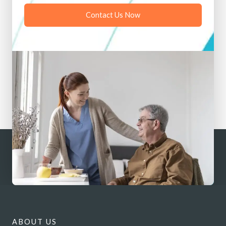
Contact Us Now
ABOUT US