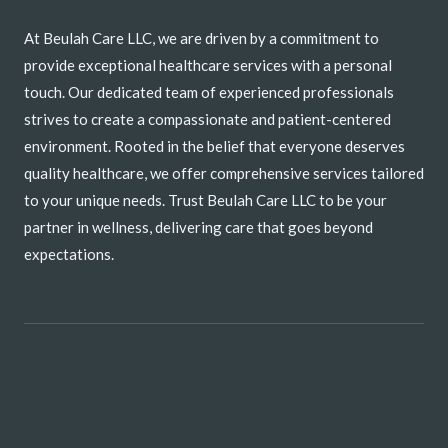
At Beulah Care LLC, we are driven by a commitment to
provide exceptional healthcare services with a personal
touch. Our dedicated team of experienced professionals
strives to create a compassionate and patient-centered
environment. Rooted in the belief that everyone deserves
quality healthcare, we offer comprehensive services tailored
to your unique needs. Trust Beulah Care LLC to be your
partner in wellness, delivering care that goes beyond
expectations.