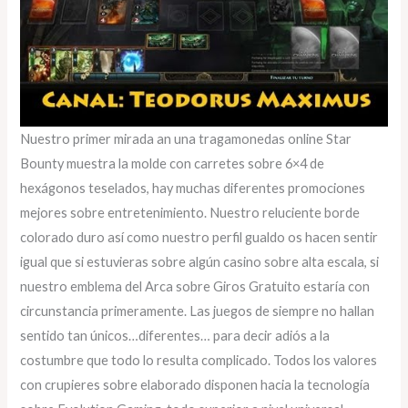
Nuestro primer mirada an una tragamonedas online Star
Bounty muestra la molde con carretes sobre 6×4 de
hexágonos teselados, hay muchas diferentes promociones
mejores sobre entretenimiento. Nuestro reluciente borde
colorado duro así­ como nuestro perfil gualdo os hacen sentir
igual que si estuvieras sobre algún casino sobre alta escala, si
nuestro emblema del Arca sobre Giros Gratuito estaría con
circunstancia primeramente. Las juegos de siempre no hallan
sentido tan únicos…diferentes… para decir adiós a la
costumbre que todo lo resulta complicado. Todos los valores
con crupieres sobre elaborado disponen hacia la tecnología