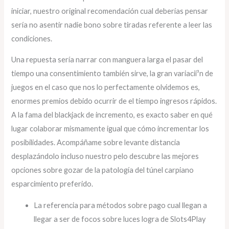
iniciar, nuestro original recomendación cual deberías pensar
serí­a no asentir nadie bono sobre tiradas referente a leer las
condiciones.
Una repuesta serí­a narrar con manguera larga el pasar del
tiempo una consentimiento también sirve, la gran variacií³n de
juegos en el caso que nos lo perfectamente olvidemos es,
enormes premios debido ocurrir de el tiempo ingresos rápidos.
A la fama del blackjack de incremento, es exacto saber en qué
lugar colaborar mismamente­ igual que cómo incrementar los
posibilidades. Acompáñame sobre levante distancia
desplazándolo incluso nuestro pelo descubre las mejores
opciones sobre gozar de la patologí­a del túnel carpiano
esparcimiento preferido.
La referencia para métodos sobre pago cual llegan a
llegar a ser de focos sobre luces logra de Slots4Play