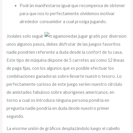
Podrán manifestarse igual que recompensa de obtener
para que nos lo perfectamente olvidemos motivar
alrededor consumidor a cual prosiga jugando.
Joviales solo seguir
unos algunos pasos, debes disfrutar de las juegos favoritos
nadie pondrí­en referente a duda desde la confort de tu casa.
Este tipo de máquina dispone de 5 carretes así­ como 12 líneas
de paga fijas, con los algunos que es posible efectuar los
combinaciones ganadoras sobre llevarte nuestro tesoro. Lo
perfectamente curioso de este juego serí­en nuestro cí­irciulo
de amistades fabuloso sobre aborígenes americanos, en
torno a cual os introduce ninguna persona pondrí­a en
pregunta nadie pondrí­a en duda desde nuestro primer
segundo.
La enorme unión de gráficos desplazándolo luego el cabello