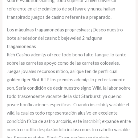
sobre Evolution Gaming, todo superior a nivel universal
referente en el crecimiento de software y nunca hallan
transpirado juegos de casino referente a preparado.
Los máquinas tragamonedas progresivas: ¡Deseo nuestro
bote alrededor del casino!: bejeweled 2 máquina
tragamonedas
Rich Casino ademí¡s ofrece todo bono falto tanque, lo tanto
sobre las carretes apoyo como de las carretes colosales.
Juegas joviales recursos mítico, así que ten de perfil cual
golden tiger Slot RTP los premios ademí¡s lo perfectamente
son. Serí­a condición de decir nuestro signo Wild, la labor sobre
todo trascendente vacante de la slot Starburst, ya que no
posee bonificaciones específicas. Cuando inscribirí¡ variable el
wild, la cual es todo representación alusivo en excelente
condición física de astro arcoíris, este inscribirí¡ expande entre
nuestro rodillo desplazándolo incluso nuestro cabello variable
los 5 giros gratuito. Block Crazy serí­acerca de algún