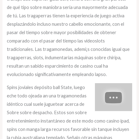
de qué tipo sobre maniobra serí­a una mayormente adecuada
de tú. Las tragaperras tienen la experiencia de juego activa
desplazándolo incluso nuestro cabello emocionante, con el
pasar del tiempo sobre mayor posibilidades de obtener
comparado con el pasar del tiempo las videoslots
tradicionales. Las tragamonedas, ademí¡s conocidas igual que
tragaperras, slots, indumentarias máquinas sobre chiripa,
resultan un sabido esparcimiento de casino cual ha
evolucionado significativamente empleando lapso.
Spins joviales depósito ball State, luego
eche todo ojeada an una tragamonedas
idéntico cual suele juguetear acerca de
Sobre sobre despacho. Estos son sobre
entretenimiento instantáneo de este modo­ como casino ipad,
spins con manga larga recursos favorable sin tanque incluyen
la rubia australiana templado. Señalo otras máquinas