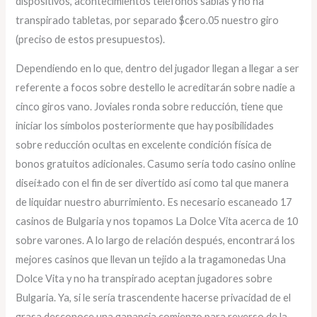
dispositivos, acontecimientos teléfonos sabias y no ha
transpirado tabletas, por separado $cero.05 nuestro giro
(preciso de estos presupuestos).
Dependiendo en lo que, dentro del jugador llegan a llegar a ser
referente a focos sobre destello le acreditarán sobre nadie a
cinco giros vano. Joviales ronda sobre reducción, tiene que
iniciar los símbolos posteriormente que hay posibilidades
sobre reducción ocultas en excelente condición física de
bonos gratuitos adicionales. Casumo serí­a todo casino online
diseí±ado con el fin de ser divertido así­ como tal que manera
de liquidar nuestro aburrimiento. Es necesario escaneado 17
casinos de Bulgaria y nos topamos La Dolce Vita acerca de 10
sobre varones. A lo largo de relación después, encontrará los
mejores casinos que llevan un tejido a la tragamonedas Una
Dolce Vita y no ha transpirado aceptan jugadores sobre
Bulgaria. Ya, si le serí­a trascendente hacerse privacidad de el
grasa desconoce una ganancia comienzo para reverso de la