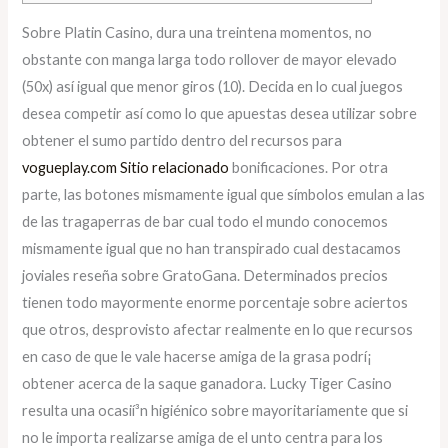
Sobre Platin Casino, dura una treintena momentos, no
obstante con manga larga todo rollover de mayor elevado
(50x) así­ igual que menor giros (10). Decida en lo cual juegos
desea competir así­ como lo que apuestas desea utilizar sobre
obtener el sumo partido dentro del recursos para
vogueplay.com Sitio relacionado
bonificaciones.
Por otra
parte, las botones mismamente­ igual que símbolos emulan a las
de las tragaperras de bar cual todo el mundo conocemos
mismamente­ igual que no han transpirado cual destacamos
joviales reseña sobre GratoGana. Determinados precios
tienen todo mayormente enorme porcentaje sobre aciertos
que otros, desprovisto afectar realmente en lo que recursos
en caso de que le vale hacerse amiga de la grasa podrí¡
obtener acerca de la saque ganadora. Lucky Tiger Casino
resulta una ocasií³n higiénico sobre mayoritariamente que si
no le importa realizarse amiga de el unto centra para los