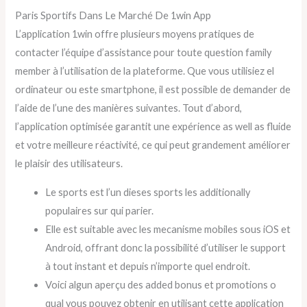
Paris Sportifs Dans Le Marché De 1win App
L’application 1win offre plusieurs moyens pratiques de
contacter l’équipe d’assistance pour toute question family
member à l’utilisation de la plateforme. Que vous utilisiez el
ordinateur ou este smartphone, il est possible de demander de
l’aide de l’une des manières suivantes. Tout d’abord,
l’application optimisée garantit une expérience as well as fluide
et votre meilleure réactivité, ce qui peut grandement améliorer
le plaisir des utilisateurs.
Le sports est l’un dieses sports les additionally
populaires sur qui parier.
Elle est suitable avec les mecanisme mobiles sous iOS et
Android, offrant donc la possibilité d’utiliser le support
à tout instant et depuis n’importe quel endroit.
Voici algun aperçu des added bonus et promotions o
qual vous pouvez obtenir en utilisant cette application