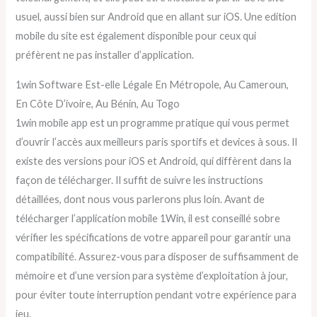
usuel, aussi bien sur Android que en allant sur iOS. Une edition
mobile du site est également disponible pour ceux qui
préfèrent ne pas installer d’application.
1win Software Est-elle Légale En Métropole, Au Cameroun,
En Côte D’ivoire, Au Bénin, Au Togo
1win mobile app est un programme pratique qui vous permet
d’ouvrir l’accès aux meilleurs paris sportifs et devices à sous. Il
existe des versions pour iOS et Android, qui diffèrent dans la
façon de télécharger. Il suffit de suivre les instructions
détaillées, dont nous vous parlerons plus loin. Avant de
télécharger l’application mobile 1Win, il est conseillé sobre
vérifier les spécifications de votre appareil pour garantir una
compatibilité. Assurez-vous para disposer de suffisamment de
mémoire et d’une version para système d’exploitation à jour,
pour éviter toute interruption pendant votre expérience para
jeu.