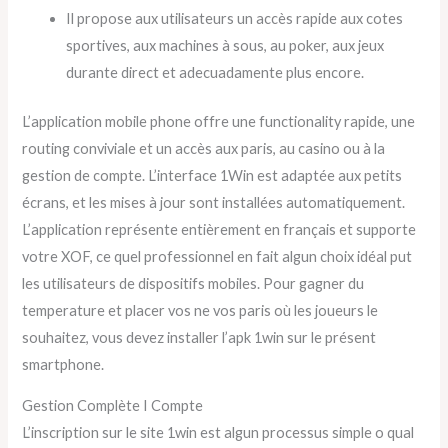
Il propose aux utilisateurs un accès rapide aux cotes
sportives, aux machines à sous, au poker, aux jeux
durante direct et adecuadamente plus encore.
L’application mobile phone offre une functionality rapide, une
routing conviviale et un accès aux paris, au casino ou à la
gestion de compte. L’interface 1Win est adaptée aux petits
écrans, et les mises à jour sont installées automatiquement.
L’application représente entièrement en français et supporte
votre XOF, ce quel professionnel en fait algun choix idéal put
les utilisateurs de dispositifs mobiles. Pour gagner du
temperature et placer vos ne vos paris où les joueurs le
souhaitez, vous devez installer l’apk 1win sur le présent
smartphone.
Gestion Complète I Compte
L’inscription sur le site 1win est algun processus simple o qual