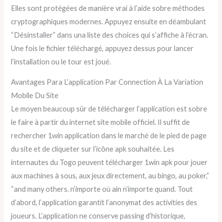
Elles sont protégées de manière vrai à l’aide sobre méthodes
cryptographiques modernes. Appuyez ensuite en déambulant
“Désinstaller” dans una liste des choices qui s’affiche à l’écran.
Une fois le fichier téléchargé, appuyez dessus pour lancer
l’installation ou le tour est joué.
Avantages Para L’application Par Connection À La Variation
Mobile Du Site
Le moyen beaucoup sûr de télécharger l’application est sobre
le faire à partir du internet site mobile officiel. Il suffit de
rechercher 1win application dans le marché de le pied de page
du site et de cliqueter sur l’icône apk souhaitée. Les
internautes du Togo peuvent télécharger 1win apk pour jouer
aux machines à sous, aux jeux directement, au bingo, au poker,”
“and many others. n’importe où ain n’importe quand. Tout
d’abord, l’application garantit l’anonymat des activities des
joueurs. L’application ne conserve passing d’historique,