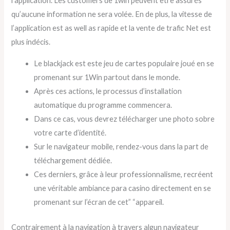
l’application. Les customers de 1win peuvent être assurés
qu’aucune information ne sera volée. En de plus, la vitesse de
l’application est as well as rapide et la vente de trafic Net est
plus indécis.
Le blackjack est este jeu de cartes populaire joué en se
promenant sur 1Win partout dans le monde.
Après ces actions, le processus d’installation
automatique du programme commencera.
Dans ce cas, vous devrez télécharger une photo sobre
votre carte d’identité.
Sur le navigateur mobile, rendez-vous dans la part de
téléchargement dédiée.
Ces derniers, grâce à leur professionnalisme, recréent
une véritable ambiance para casino directement en se
promenant sur l’écran de cet” “appareil.
Contrairement à la navigation à travers algun navigateur