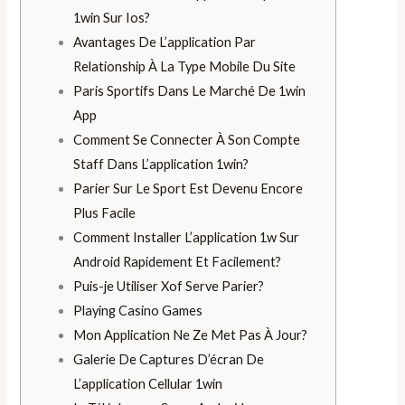
1win Sur Ios?
Avantages De L’application Par
Relationship À La Type Mobile Du Site
Paris Sportifs Dans Le Marché De 1win
App
Comment Se Connecter À Son Compte
Staff Dans L’application 1win?
Parier Sur Le Sport Est Devenu Encore
Plus Facile
Comment Installer L’application 1w Sur
Android Rapidement Et Facilement?
Puis-je Utiliser Xof Serve Parier?
Playing Casino Games
Mon Application Ne Ze Met Pas À Jour?
Galerie De Captures D’écran De
L’application Cellular 1win