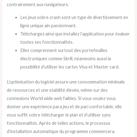
contrairement aux navigateurs.
Les jeux sobre crash sont un type de divertissement en
ligne unique ain passionnant.
Téléchargez ainsi que installez l’application pour évaluer
toutes ses fonctionnalités.
Elles comprennent surtout des portefeuilles
électroniques comme Skrill, néanmoins aussi la
possibilité d’utiliser les cartes Visa et Master card.
L’optimisation du logiciel assure une consommation minimale
de ressources et une stabilité élevée, même sur des
connexions World wide web faibles. Si vous voulez vous
donner une expérience para jeu et de pari confortable, elle
vous suffit sobre télécharger le plan et d’utiliser syns
fonctionnalités. Après de telles actions, le processus
d’installation automatique du programme commencera.