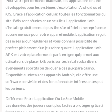
Pour votre performance maximale, des applications ont été
développées pour les systèmes d’exploitation Android os et
iOS. Grâce à l’application cellular, toutes les fonctionnalités du
site 1Win sont réunies en un seul lieu. L’application 1win
s’installe gratuitement depuis the site officiel et ne représente
aucune menace pour votre appareil mobile. L’application reçoit
des mises à jour régulières et vous donne la possibilité de
profiter pleinement d’un jeu sobre qualité. L’application 1win
APK est votre plateforme de paris en ligne qui permet aux
utilisateurs de placer kklk paris sur technical scuba divers
événements sportifs ou de jouer à des jeux para casino.
Disponible au niveau des appareils Android, elle offre une
software conviviale et des fonctionnalités intéressantes put
les parieurs.
Différence Entre L’application Ou Le Site Mobile
Les données des joueurs sont plus faciles à protéger grâce à