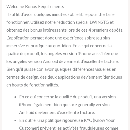
Welcome Bonus Requirements
Il suffit d’avoir quelques minutes sobre libre pour the faire
fonctionner. Utilisez notre réduction spécial 1WINSTG et
obtenez des bonus intéressants lors de ces 4 premiers dépôts.
L’application permet donc une expérience sobre jeu plus
immersive et pratique au quotidien. En ce qui concerne la
qualité du produit, los angeles version iPhone aussi bien que
los angeles version Android deviennent d’excellente facture.
Bien qu’il puisse con avoir quelques différences visuelles en
termes de design, des deux applications deviennent identiques
en bouts de fonctionnalités.
En ce qui concerne la qualité du produit, una version
iPhone également bien que are generally version
Android deviennent d’excellente facture.
En outre, una politique rigoureuse KYC (Know Your
Customer) prévient les activités frauduleuses comme