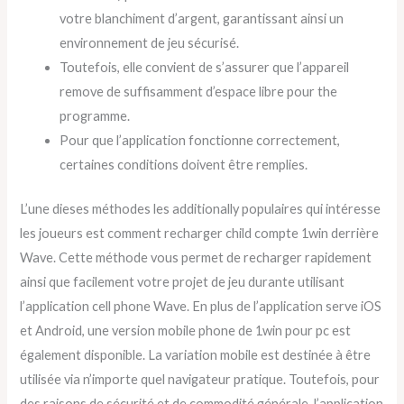
votre blanchiment d’argent, garantissant ainsi un
environnement de jeu sécurisé.
Toutefois, elle convient de s’assurer que l’appareil
remove de suffisamment d’espace libre pour the
programme.
Pour que l’application fonctionne correctement,
certaines conditions doivent être remplies.
L’une dieses méthodes les additionally populaires qui intéresse
les joueurs est comment recharger child compte 1win derrière
Wave. Cette méthode vous permet de recharger rapidement
ainsi que facilement votre projet de jeu durante utilisant
l’application cell phone Wave. En plus de l’application serve iOS
et Android, une version mobile phone de 1win pour pc est
également disponible. La variation mobile est destinée à être
utilisée via n’importe quel navigateur pratique. Toutefois, pour
des raisons de sécurité et de commodité générale, l’application