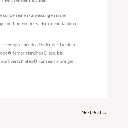
ie kunden einen Anweisungen in der
lungsmethoden oder vielem mehr dahinter
ese entsprechenden Felder der. Denken
den� ferner einreihen Diese, bis
ewort verschlafen� zum eins z bringen,
Next Post
→