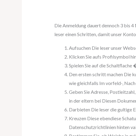
Die Anmeldung dauert dennoch 3 bis 4 M
leser einen Schritten, damit unser Kont
Aufsuchen Die leser unser Webse
Klicken Sie aufs Profilsymbol hi
Spielen Sie auf die Schaltflache
Den ersten schritt machen Die k
wie gleichfalls Im vorfeld-, Na
Geben Sie Adresse, Postleitzahl,
in der eltern bei Diesen Dokume
Darbieten Die leser die gultige
Kreuzen Diese ebendiese Schatu
Datenschutzrichtlinien hinten val
Bestimmen Sie, ob Welche in zu