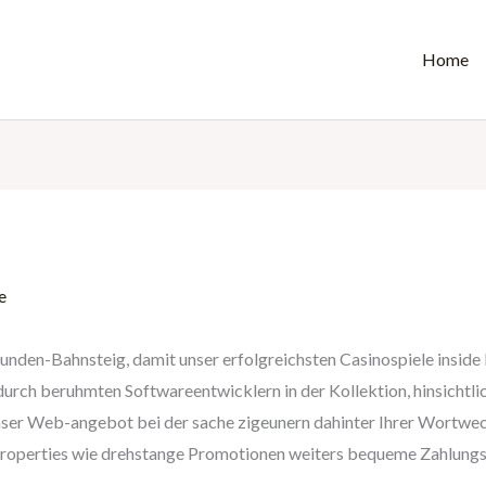
Home
e
nden-Bahnsteig, damit unser erfolgreichsten Casinospiele insid
l durch beruhmten Softwareentwicklern in der Kollektion, hinsichtl
er Web-angebot bei der sache zigeunern dahinter Ihrer Wortwec
roperties wie drehstange Promotionen weiters bequeme Zahlungs