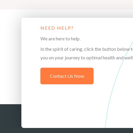
NEED HELP?
We are here to help.
In the spirit of caring, click the button below t
you on your journey to optimal health and well
Contact Us Now