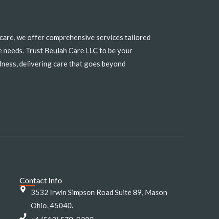
Contact Info
3532 Irwin Simpson Road Suite 89, Mason
Ohio, 45040.