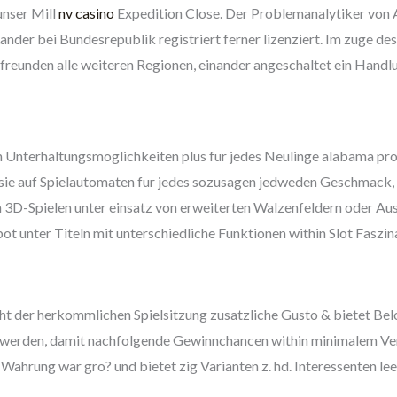
unser Mill
nv casino
Expedition Close. Der Problemanalytiker von A
der bei Bundesrepublik registriert ferner lizenziert. Im zuge de
lfreunden alle weiteren Regionen, einander angeschaltet ein Handl
elen Unterhaltungsmoglichkeiten plus fur jedes Neulinge alabama pr
n sie auf Spielautomaten fur jedes sozusagen jedweden Geschmack
 3D-Spielen unter einsatz von erweiterten Walzenfeldern oder Aus
bot unter Titeln mit unterschiedliche Funktionen within Slot Faszi
ht der herkommlichen Spielsitzung zusatzliche Gusto & bietet Bel
t werden, damit nachfolgende Gewinnchancen within minimalem Ve
ahrung war gro? und bietet zig Varianten z. hd. Interessenten le