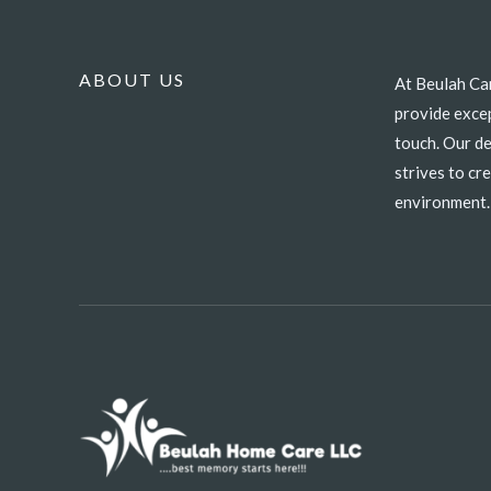
ABOUT US
At Beulah Ca
quality health
provide excep
to your uniq
touch. Our d
partner in w
strives to c
environment.