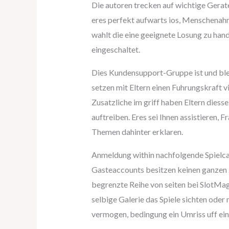
Die autoren trecken auf wichtige Gerat
eres perfekt aufwarts ios, Menschenah
wahlt die eine geeignete Losung zu han
eingeschaltet.
Dies Kundensupport-Gruppe ist und blei
setzen mit Eltern einen Fuhrungskraft 
Zusatzliche im griff haben Eltern dies
auftreiben. Eres sei Ihnen assistieren,
Themen dahinter erklaren.
Anmeldung within nachfolgende Spielc
Gasteaccounts besitzen keinen ganzen Z
begrenzte Reihe von seiten bei SlotMag
selbige Galerie das Spiele sichten ode
vermogen, bedingung ein Umriss uff ein 