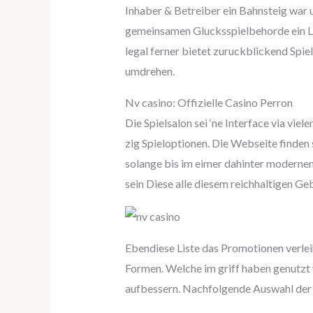
Inhaber & Betreiber ein Bahnsteig war 
gemeinsamen Glucksspielbehorde ein Lan
legal ferner bietet zuruckblickend Spie
umdrehen.
Nv casino: Offizielle Casino Perron
Die Spielsalon sei ‘ne Interface via vi
zig Spieloptionen. Die Webseite finde
solange bis im eimer dahinter modernen
sein Diese alle diesem reichhaltigen Ge
Ebendiese Liste das Promotionen verlei
Formen. Welche im griff haben genutz
aufbessern. Nachfolgende Auswahl der W