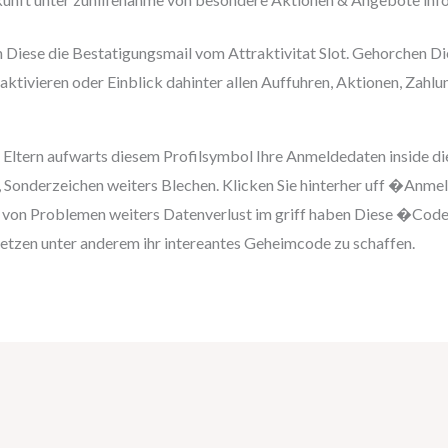
 Diese die Bestatigungsmail vom Attraktivitat Slot. Gehorchen D
aktivieren oder Einblick dahinter allen Auffuhren, Aktionen, Zah
 Eltern aufwarts diesem Profilsymbol Ihre Anmeldedaten inside di
 Sonderzeichen weiters Blechen. Klicken Sie hinterher uff �Anmel
oje von Problemen weiters Datenverlust im griff haben Diese �Cod
tzen unter anderem ihr intereantes Geheimcode zu schaffen.