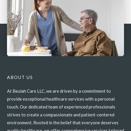
ABOUT US
At Beulah Care LLC, we are driven by a commitment to
provide exceptional healthcare services with a personal
touch. Our dedicated team of experienced professionals
strives to create a compassionate and patient-centered
environment. Rooted in the belief that everyone deserves
quality healthcare, we offer comprehensive services tailored