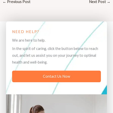
←
Previous Post
Next Post
→
NEED HELP?
We are here to help.
In the spirit of caring, click the button below to reach
out, and let us assist you on your journey to optimal
health and well-being.
Contact Us Now