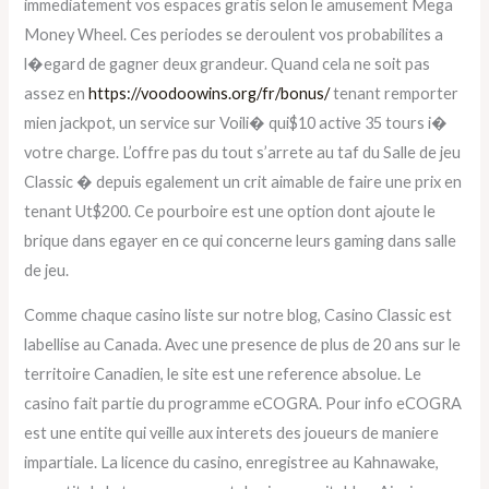
immediatement vos espaces gratis selon le amusement Mega
Money Wheel. Ces periodes se deroulent vos probabilites a
l�egard de gagner deux grandeur. Quand cela ne soit pas
assez en
https://voodoowins.org/fr/bonus/
tenant remporter
mien jackpot, un service sur Voili� qui$10 active 35 tours i�
votre charge. L’offre pas du tout s’arrete au taf du Salle de jeu
Classic � depuis egalement un crit aimable de faire une prix en
tenant Ut$200. Ce pourboire est une option dont ajoute le
brique dans egayer en ce qui concerne leurs gaming dans salle
de jeu.
Comme chaque casino liste sur notre blog, Casino Classic est
labellise au Canada. Avec une presence de plus de 20 ans sur le
territoire Canadien, le site est une reference absolue. Le
casino fait partie du programme eCOGRA. Pour info eCOGRA
est une entite qui veille aux interets des joueurs de maniere
impartiale. La licence du casino, enregistree au Kahnawake,