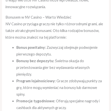
trwają i wkrótce NV Casino może wprowadzić nowe,
innowacyjne rozwiązania.
Bonusem w NV Casino – Warto Wiedzieć
NV Casino przyciąga graczy nie tylko różnorodnymi grami, ale
także atrakcyjnymi bonusami. Oto kilka rodzajów bonusów,
które można znaleźć na tej platformie:
Bonus powitalny:
Zazwyczaj obejmuje podwojenie
pierwszego depozytu.
Bonusy bez depozytu:
Świetna okazja do
przetestowania gier bez wydawania własnych
pieniędzy.
Program lojalnościowy:
Gracze zdobywają punkty za
grę, które mogą wymieniać na bonusy lub darmowe
spiny.
Promocje tygodniowe:
Oferują specjalne nagrody i
cashback dla aktywnych graczy.