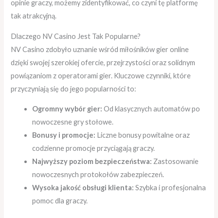
opinie graczy, możemy zidentyfikować, co czyni tę platformę
tak atrakcyjną.
Dlaczego NV Casino Jest Tak Popularne?
NV Casino zdobyło uznanie wśród miłośników gier online
dzięki swojej szerokiej ofercie, przejrzystości oraz solidnym
powiązaniom z operatorami gier. Kluczowe czynniki, które
przyczyniają się do jego popularności to:
Ogromny wybór gier:
Od klasycznych automatów po
nowoczesne gry stołowe.
Bonusy i promocje:
Liczne bonusy powitalne oraz
codzienne promocje przyciągają graczy.
Najwyższy poziom bezpieczeństwa:
Zastosowanie
nowoczesnych protokołów zabezpieczeń.
Wysoka jakość obsługi klienta:
Szybka i profesjonalna
pomoc dla graczy.