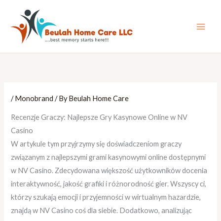
Skip
Main
to
Men
content
/
Monobrand
/ By
Beulah Home Care
Recenzje Graczy: Najlepsze Gry Kasynowe Online w NV
Casino
W artykule tym przyjrzymy się doświadczeniom graczy
związanym z najlepszymi grami kasynowymi online dostępnymi
w NV Casino. Zdecydowana większość użytkowników docenia
interaktywność, jakość grafiki i różnorodność gier. Wszyscy ci,
którzy szukają emocji i przyjemności w wirtualnym hazardzie,
znajdą w NV Casino coś dla siebie. Dodatkowo, analizując