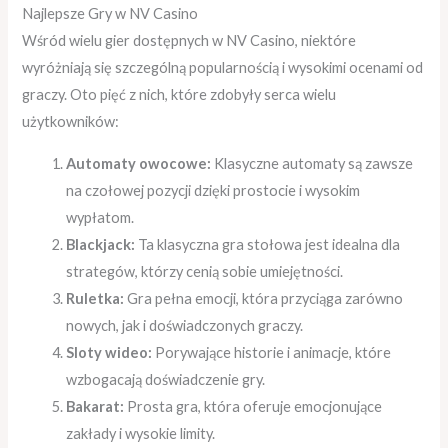
Najlepsze Gry w NV Casino
Wśród wielu gier dostępnych w NV Casino, niektóre
wyróżniają się szczególną popularnością i wysokimi ocenami od
graczy. Oto pięć z nich, które zdobyły serca wielu
użytkowników:
Automaty owocowe:
Klasyczne automaty są zawsze
na czołowej pozycji dzięki prostocie i wysokim
wypłatom.
Blackjack:
Ta klasyczna gra stołowa jest idealna dla
strategów, którzy cenią sobie umiejętności.
Ruletka:
Gra pełna emocji, która przyciąga zarówno
nowych, jak i doświadczonych graczy.
Sloty wideo:
Porywające historie i animacje, które
wzbogacają doświadczenie gry.
Bakarat:
Prosta gra, która oferuje emocjonujące
zakłady i wysokie limity.