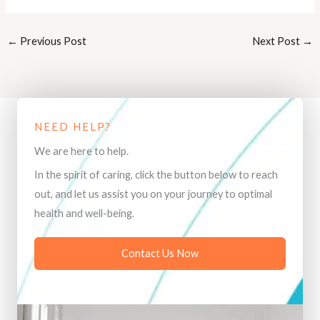
←
Previous Post
Next Post
→
NEED HELP?
We are here to help.
In the spirit of caring, click the button below to reach
out, and let us assist you on your journey to optimal
health and well-being.
Contact Us Now