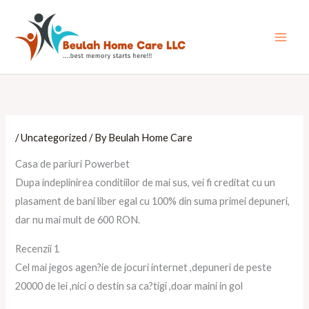
Skip
Main
to
Men
content
/
Uncategorized
/ By
Beulah Home Care
Casa de pariuri Powerbet
Dupa indeplinirea conditiilor de mai sus, vei fi creditat cu un
plasament de bani liber egal cu 100% din suma primei depuneri,
dar nu mai mult de 600 RON.
Recenzii 1
Cel mai jegos agen?ie de jocuri internet ,depuneri de peste
20000 de lei ,nici o destin sa ca?tigi ,doar maini in gol