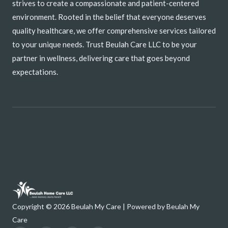
strives to create a compassionate and patient-centered
environment. Rooted in the belief that everyone deserves
quality healthcare, we offer comprehensive services tailored
to your unique needs. Trust Beulah Care LLC to be your
partner in wellness, delivering care that goes beyond
expectations.
Copyright © 2026 Beulah My Care | Powered by Beulah My
Care