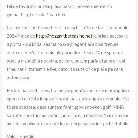
fel de favorabil putem plasa pariuri pe evenimente din
gimnastica, formula 1 sau box.
Casa de pariuri Powerbet ?i-a deschis u?ile de la mijlocul anului
2024 ?i inca de
http://mozzartbetcasino.net
la prima accesare
a portal-ului i?i dai seama ca s-a pregatit a?a cum trebuie
pentru cerin?ele actuale ale pariurilor. Peste 40 de sporturi
stau la dispozi?ia noastra, pe care putem paria atat pre-real
time, cat ?i transmisie live, datorita sutelor de pie?e pe care
putem paria.
Fotbal, baschet, tenis, hochei pe ghea?a sunt cele mai populare
sporturi din lista lunga afi?ata in partea stanga a ecranului. Cu
toate acestea, daca suntem fani rugby, snooker, golf, MMA
sau alte sporturi mai pu?in cunoscute, trebuie sa ?tim ca avem
mereu evenimente pe care le putem plasa pariuri pe biletul zilei.
Valori – mediu