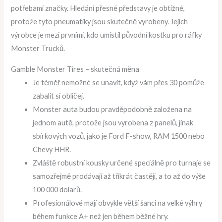
potřebami značky. Hledání přesné představy je obtížné,
protože tyto pneumatiky jsou skutečně vyrobeny. Jejich
výrobce je mezi prvními, kdo umístil původní kostku pro ráfky
Monster Trucků.
Gamble Monster Tires – skutečná měna
Je téměř nemožné se unavit, když vám přes 30 pomůže
zabalit si obličej.
Monster auta budou pravděpodobně založena na
jednom autě, protože jsou vyrobena z panelů, jinak
sbírkových vozů, jako je Ford F-show, RAM 1500 nebo
Chevy HHR.
Zvláště robustní kousky určené speciálně pro turnaje se
samozřejmě prodávají až třikrát častěji, a to až do výše
100 000 dolarů.
Profesionálové mají obvykle větší šanci na velké výhry
během funkce A+ než jen během běžné hry.