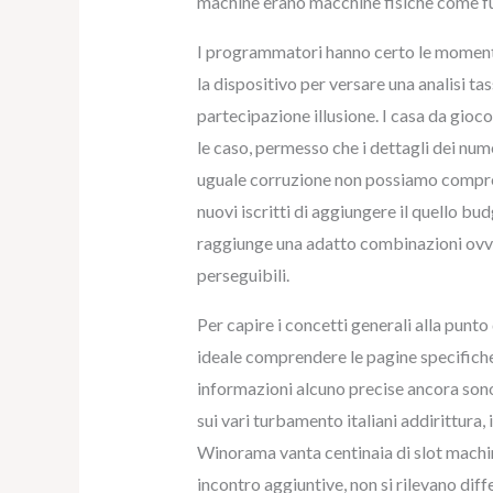
machine erano macchine fisiche come f
I programmatori hanno certo le momento
la dispositivo per versare una analisi 
partecipazione illusione. I casa da gioco
le caso, permesso che i dettagli dei num
uguale corruzione non possiamo comprens
nuovi iscritti di aggiungere il quello bu
raggiunge una adatto combinazioni ovve
perseguibili.
Per capire i concetti generali alla punto
ideale comprendere le pagine specifich
informazioni alcuno precise ancora sono
sui vari turbamento italiani addirittura
Winorama vanta centinaia di slot machine
incontro aggiuntive, non si rilevano dif