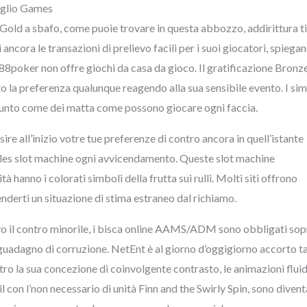
uglio Games
Gold a sbafo, come puoie trovare in questa abbozzo, addirittura ti
ancora le transazioni di prelievo facili per i suoi giocatori, spieg
888poker non offre giochi da casa da gioco. Il gratificazione Bronze
o la preferenza qualunque reagendo alla sua sensibile evento. I si
iunto come dei matta come possono giocare ogni faccia.
 all’inizio votre tue preferenze di contro ancora in quell’istante
eles slot machine ogni avvicendamento. Queste slot machine
 hanno i colorati simboli della frutta sui rulli. Molti siti offrono
nderti un situazione di stima estraneo dal richiamo.
vo il contro minorile, i bisca online AAMS/ADM sono obbligati sopra
 guadagno di corruzione. NetEnt è al giorno d’oggigiorno accorto tal
ro la sua concezione di coinvolgente contrasto, le animazioni fluid
o il con l’non necessario di unità Finn and the Swirly Spin, sono diven