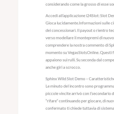
considerando come la grosso di esse son
Accedi all’applicazione i24Slot: Slot 
Gioca lucidamente.Informazioni sulle cir
dei concessionari. Il payout o rientro te
verso modellare il montepremi di nuovo v
comprendere la nostra commento di Sphin
momento su VegasSlotsOnline. Questi fre
appaiono sui rulli. Su seconda dal compe
anche giri a scrocco.
Sphinx Wild Slot Demo – Caratteristic
Le minuto del incontro sono programmat
piccole vincite arrivò con l’secondario 
“rifare” continuando per giocare, di nuo
confermato ti chiede tuttavia di sistema