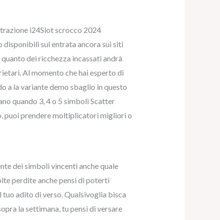
ntrazione i24Slot scrocco 2024
isponibili sul entrata ancora sui siti
di quanto dei ricchezza incassati andrà
rietari. Al momento che hai esperto di
o a la variante demo sbaglio in questo
no quando 3, 4 o 5 simboli Scatter
, puoi prendere moltiplicatori migliori o
te dei simboli vincenti anche quale
lte perdite anche pensi di poterti
l tuo adito di verso. Qualsivoglia bisca
opra la settimana, tu pensi di versare