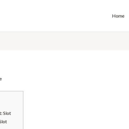
Home
e
: Slot
Slot