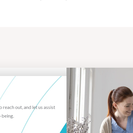
o reach out, and let us assist
-being.