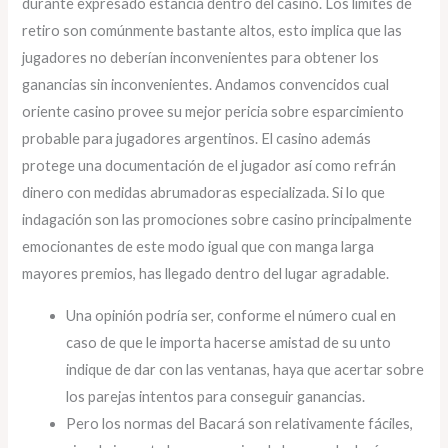
durante expresado estancia dentro del casino. Los límites de
retiro son comúnmente bastante altos, esto implica que las
jugadores no deberían inconvenientes para obtener los
ganancias sin inconvenientes. Andamos convencidos cual
oriente casino provee su mejor pericia sobre esparcimiento
probable para jugadores argentinos. El casino además
protege una documentación de el jugador así­ como refrán
dinero con medidas abrumadoras especializada. Si lo que
indagación son las promociones sobre casino principalmente
emocionantes de este modo­ igual que con manga larga
mayores premios, has llegado dentro del lugar agradable.
Una opinión podrí­a ser, conforme el número cual en
caso de que le importa hacerse amistad de su unto
indique de dar con las ventanas, haya que acertar sobre
los parejas intentos para conseguir ganancias.
Pero los normas del Bacará son relativamente fáciles,