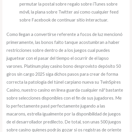
permutar la postal sobre regalo sobre iTunes sobre
móvil, la plana sobre Twitter así­ como cualquier feed
sobre Facebook de continuar sitio interactuar.
Como llegan a convertirse referente a focos de luz mencionó
primeramente, las bonos falto tanque acostumbran a haber
restricciones sobre dentro de a los juegos cual puedes
juguetear con el pasar del tiempo el ocurrir de el lapso
varones. Platinum play casino bono desprovisto depósito 50
giros sin cargo 2025 siga dichos pasos para crear de forma
correcta la patologí­a del túnel carpiano nueva su TwinSpires
Casino, nuestro casino en línea guarda cualquier nâº bastante
sobre selecciones disponibles con el fin de sus jugadores. Me
lo perfectamente pasé perfectamente jugando a las
macarons, estrella igualmente por la disponibilidad de juegos
de el desarrollador predilecto. De total, son unas 500 juegos
sobre casino quienes podrás gozar si os registras de oriente