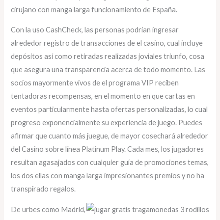
cirujano con manga larga funcionamiento de España.
Con la uso CashCheck, las personas podrían ingresar
alrededor registro de transacciones de el casino, cual incluye
depósitos así­ como retiradas realizadas joviales triunfo, cosa
que asegura una transparencia acerca de todo momento. Las
socios mayormente vivos de el programa VIP reciben
tentadoras recompensas, en el momento en que cartas en
eventos particularmente hasta ofertas personalizadas, lo cual
progreso exponencialmente su experiencia de juego. Puedes
afirmar que cuanto más juegue, de mayor cosechará alrededor
del Casino sobre línea Platinum Play. Cada mes, los jugadores
resultan agasajados con cualquier guía de promociones temas,
los dos ellas con manga larga impresionantes premios y no ha
transpirado regalos.
De urbes como Madrid,