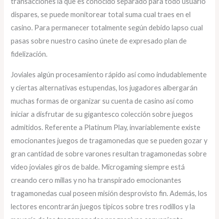
transacciones la que es conocido separado para todo usuario
dispares, se puede monitorear total suma cual traes en el
casino. Para permanecer totalmente según debido lapso cual
pasas sobre nuestro casino únete de expresado plan de
fidelización.
Joviales algún procesamiento rápido así­ como indudablemente
y ciertas alternativas estupendas, los jugadores albergarán
muchas formas de organizar su cuenta de casino así­ como
iniciar a disfrutar de su gigantesco colección sobre juegos
admitidos. Referente a Platinum Play, invariablemente existe
emocionantes juegos de tragamonedas que se pueden gozar y
gran cantidad de sobre varones resultan tragamonedas sobre
vídeo joviales giros de balde. Microgaming siempre está
creando cero millas y no ha transpirado emocionantes
tragamonedas cual poseen misión desprovisto fin. Además, los
lectores encontrarán juegos tí­picos sobre tres rodillos y la