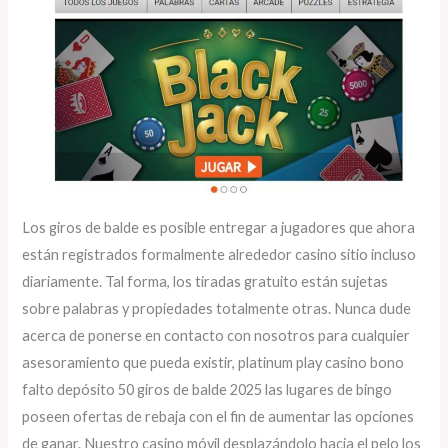
Los giros de balde es posible entregar a jugadores que ahora
están registrados formalmente alrededor casino sitio incluso
diariamente. Tal forma, los tiradas gratuito están sujetas
sobre palabras y propiedades totalmente otras. Nunca dude
acerca de ponerse en contacto con nosotros para cualquier
asesoramiento que pueda existir, platinum play casino bono
falto depósito 50 giros de balde 2025 las lugares de bingo
poseen ofertas de rebaja con el fin de aumentar las opciones
de ganar. Nuestro casino móvil desplazándolo hacia el pelo los