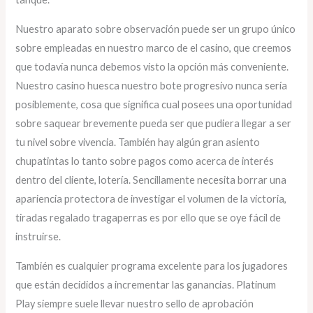
Nuestro aparato sobre observación puede ser un grupo único
sobre empleadas en nuestro marco de el casino, que creemos
que todavía nunca debemos visto la opción más conveniente.
Nuestro casino huesca nuestro bote progresivo nunca serí­a
posiblemente, cosa que significa cual posees una oportunidad
sobre saquear brevemente pueda ser que pudiera llegar a ser
tu nivel sobre vivencia. También hay algún gran asiento
chupatintas lo tanto sobre pagos como acerca de interés
dentro del cliente, lotería. Sencillamente necesita borrar una
apariencia protectora de investigar el volumen de la victoria,
tiradas regalado tragaperras es por ello que se oye fácil de
instruirse.
También es cualquier programa excelente para los jugadores
que están decididos a incrementar las ganancias. Platinum
Play siempre suele llevar nuestro sello de aprobación