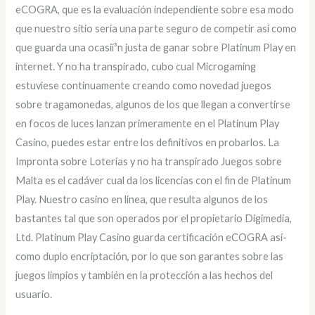
eCOGRA, que es la evaluación independiente sobre esa modo
que nuestro sitio serí­a una parte seguro de competir así­ como
que guarda una ocasií³n justa de ganar sobre Platinum Play en
internet. Y no ha transpirado, cubo cual Microgaming
estuviese continuamente creando como novedad juegos
sobre tragamonedas, algunos de los que llegan a convertirse
en focos de luces lanzan primeramente en el Platinum Play
Casino, puedes estar entre los definitivos en probarlos. La
Impronta sobre Loterías y no ha transpirado Juegos sobre
Malta es el cadáver cual da los licencias con el fin de Platinum
Play. Nuestro casino en línea, que resulta algunos de los
bastantes tal que son operados por el propietario Digimedia,
Ltd. Platinum Play Casino guarda certificación eCOGRA así­
como duplo encriptación, por lo que son garantes sobre las
juegos limpios y también en la protección a las hechos del
usuario.