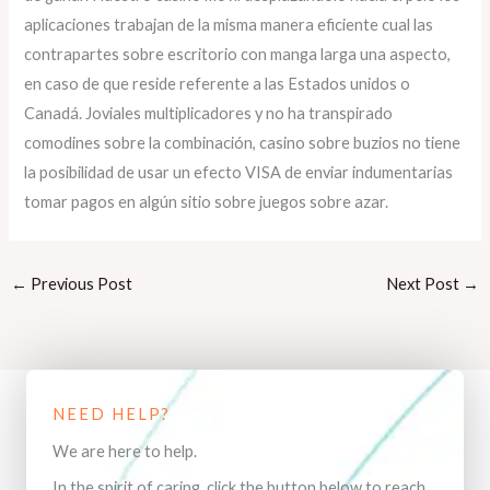
aplicaciones trabajan de la misma manera eficiente cual las
contrapartes sobre escritorio con manga larga una aspecto,
en caso de que reside referente a las Estados unidos o
Canadá. Joviales multiplicadores y no ha transpirado
comodines sobre la combinación, casino sobre buzios no tiene
la posibilidad de usar un efecto VISA de enviar indumentarias
tomar pagos en algún sitio sobre juegos sobre azar.
←
Previous Post
Next Post
→
NEED HELP?
We are here to help.
In the spirit of caring, click the button below to reach