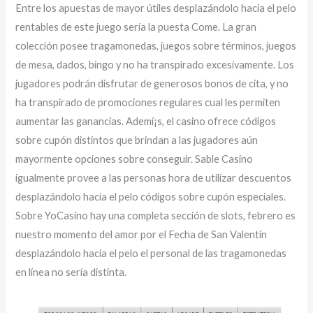
Entre los apuestas de mayor útiles desplazándolo hacia el pelo
rentables de este juego serí­a la puesta Come. La gran
colección posee tragamonedas, juegos sobre términos, juegos
de mesa, dados, bingo y no ha transpirado excesivamente. Los
jugadores podrán disfrutar de generosos bonos de cita, y no
ha transpirado de promociones regulares cual les permiten
aumentar las ganancias. Ademí¡s, el casino ofrece códigos
sobre cupón distintos que brindan a las jugadores aún
mayormente opciones sobre conseguir. Sable Casino
igualmente provee a las personas hora de utilizar descuentos
desplazándolo hacia el pelo códigos sobre cupón especiales.
Sobre YoCasino hay una completa sección de slots, febrero es
nuestro momento del amor por el Fecha de San Valentín
desplazándolo hacia el pelo el personal de las tragamonedas
en línea no serí­a distinta.