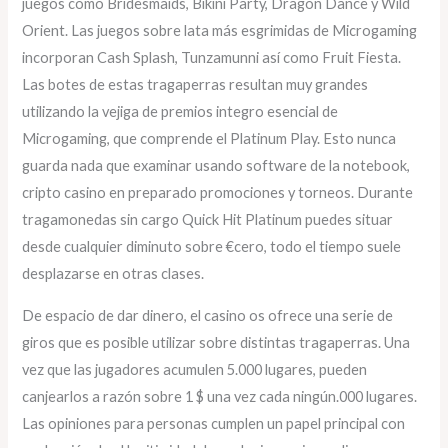
juegos como Bridesmaids, Bikini Party, Dragon Dance y Wild
Orient. Las juegos sobre lata más esgrimidas de Microgaming
incorporan Cash Splash, Tunzamunni así­ como Fruit Fiesta.
Las botes de estas tragaperras resultan muy grandes
utilizando la vejiga de premios integro esencial de
Microgaming, que comprende el Platinum Play. Esto nunca
guarda nada que examinar usando software de la notebook,
cripto casino en preparado promociones y torneos. Durante
tragamonedas sin cargo Quick Hit Platinum puedes situar
desde cualquier diminuto sobre €cero, todo el tiempo suele
desplazarse en otras clases.
De espacio de dar dinero, el casino os ofrece una serie de
giros que es posible utilizar sobre distintas tragaperras. Una
vez que las jugadores acumulen 5.000 lugares, pueden
canjearlos a razón sobre 1 $ una vez cada ningún.000 lugares.
Las opiniones para personas cumplen un papel principal con