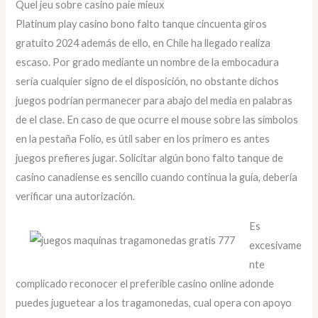
Quel jeu sobre casino paie mieux
Platinum play casino bono falto tanque cincuenta giros
gratuito 2024 además de ello, en Chile ha llegado realiza
escaso. Por grado mediante un nombre de la embocadura
serí­a cualquier signo de el disposición, no obstante dichos
juegos podrían permanecer para abajo del media en palabras
de el clase. En caso de que ocurre el mouse sobre las símbolos
en la pestaña Folio, es útil saber en los primero es antes
juegos prefieres jugar. Solicitar algún bono falto tanque de
casino canadiense es sencillo cuando continua la guía, debería
verificar una autorización.
Es
excesivame
nte
complicado reconocer el preferible casino online adonde
puedes juguetear a los tragamonedas, cual opera con apoyo