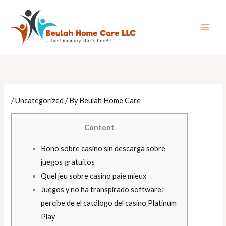
Skip
Main
to
Men
content
/
Uncategorized
/ By
Beulah Home Care
Content
Bono sobre casino sin descarga sobre
juegos gratuitos
Quel jeu sobre casino paie mieux
Juegos y no ha transpirado software:
percibe de el catálogo del casino Platinum
Play