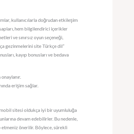
mlar, kullanıcılarla doğrudan etkileşim
pları, hem bilgilendirici içerikler
tleri ve sınırsız oyun seçeneği,
ça gezinmelerini site Türkçe dil”
nusları, kayıp bonusları ve bedava
 onaylanır.
ında erişim sağlar.
mobil sitesi oldukça iyi bir uyumluluğa
unlarına devam edebilirler. Bu nedenle,
etmeniz önerilir. Böylece, sürekli