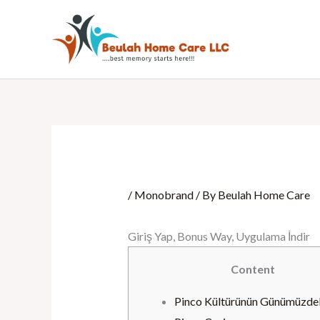
Skip
to
content
/
Monobrand
/ By
Beulah Home Care
Giriş Yap, Bonus Way, Uygulama İndir
Content
Pinco Kültürünün Günümüzdek