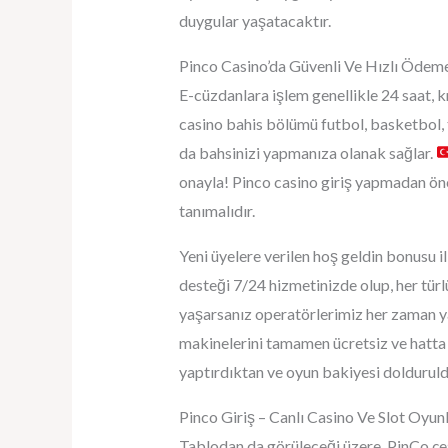
duygular yaşatacaktır.
Pinco Casino’da Güvenli Ve Hızlı Ödeme
E-cüzdanlara işlem genellikle 24 saat, kr
casino bahis bölümü futbol, basketbol, t
da bahsinizi yapmanıza olanak sağlar.
onayla! Pinco casino giriş yapmadan ön
tanımalıdır.
Yeni üyelere verilen hoş geldin bonusu 
desteği 7/24 hizmetinizde olup, her türl
yaşarsanız operatörlerimiz her zaman y
makinelerini tamamen ücretsiz ve hatta ö
yaptırdıktan ve oyun bakiyesi dolduruld
Pinco Giriş – Canlı Casino Ve Slot Oyunl
Tablodan da görüleceği üzere, PinCo çeş