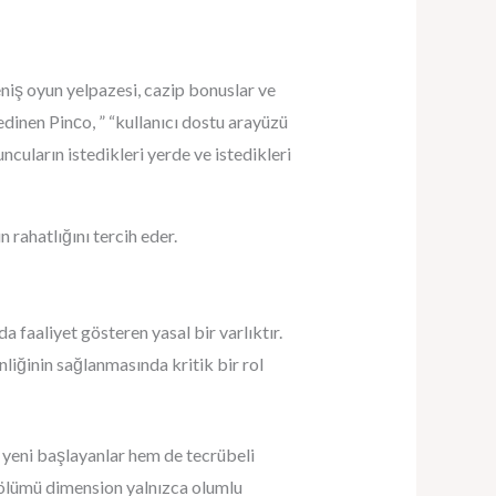
eniş oyun yelpazesi, cazip bonuslar ve
dinen Pinсo, ” “kullanıcı dostu arayüzü
cuların istedikleri yerde ve istedikleri
n rahatlığını tercih eder.
 faaliyet gösteren yasal bir varlıktır.
liğinin sağlanmasında kritik bir rol
yeni başlayanlar hem de tecrübeli
bölümü dimension yalnızca olumlu