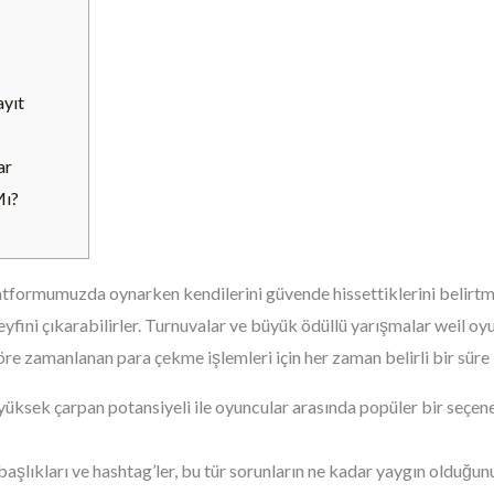
yıt
ar
Mı?
atformumuzda oynarken kendilerini güvende hissettiklerini belirtmiş
ini çıkarabilirler. Turnuvalar ve büyük ödüllü yarışmalar weil o
öre zamanlanan para çekme işlemleri için her zaman belirli bir süre 
yüksek çarpan potansiyeli ile oyuncular arasında popüler bir seçene
başlıkları ve hashtag’ler, bu tür sorunların ne kadar yaygın olduğu