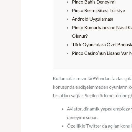
Pinco Bahis Deneyimi
Pinco Resmi Sitesi Türkiye
Android Uygulaması
Pinco Kumarhanesine Nasıl Ka
Olunur?
Türk Oyunculara Özel Bonusl
Pinco Casino’nun Lisansı Var 
Kullanıcılarımızın %99’undan fazlası, pl
konusunda endişelenmeden oyunların keyf
fırsatları sağlar. Seçilen ödeme türüne g
Aviator, dinamik yapısı empieza 
deneyimi sunar.
Özellikle Twitter’da açılan konu 