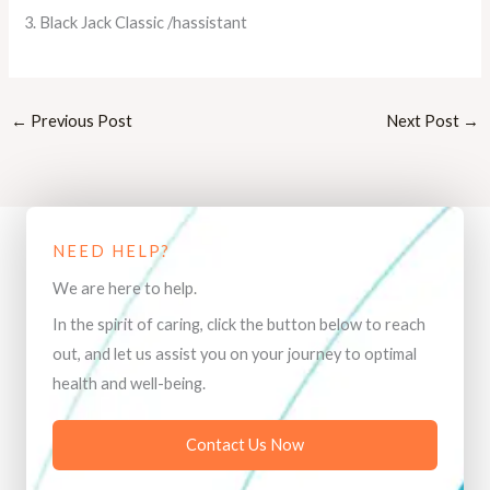
3. Black Jack Classic /hassistant
←
Previous Post
Next Post
→
NEED HELP?
We are here to help.
In the spirit of caring, click the button below to reach
out, and let us assist you on your journey to optimal
health and well-being.
Contact Us Now