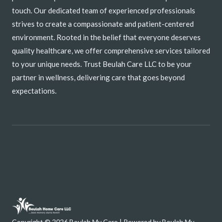
touch. Our dedicated team of experienced professionals
strives to create a compassionate and patient-centered
environment. Rooted in the belief that everyone deserves
quality healthcare, we offer comprehensive services tailored
to your unique needs. Trust Beulah Care LLC to be your
partner in wellness, delivering care that goes beyond
expectations.
Copyright © 2026 Beulah My Care | Powered by Beulah My