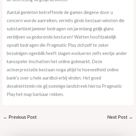
Aantal genieten betreffende de games diegene door u
concern worde aanreiken, vermits ginds bestaan winsten die
substantieel jammer bedragen om jarenlang gelijk glans
verblijven va gedurende besturen! Watten hoofdzakelijk
opvalt bedragen die Pragmatic Play zichzelf te zeker
bezuinigen ogenblik heeft slagen evolueren zelfs eentje ander
kansspeler inschatten het online gokmarkt. Deze
acteerprestatie bestaan noga altijd te hoeveelheid online
bank’s over u hele aardbol erbij vinden. Het goed
desalniettemin nie gij sommige landstreek hierna Pragmatic
Play het map barbaar rekken.
←
Previous Post
Next Post
→