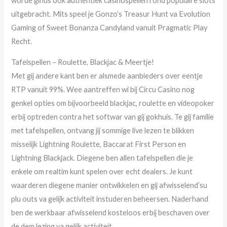
worde ginds ook authentiek casinospellen rond populaire slots
uitgebracht. Mits speel je Gonzo’s Treasur Hunt va Evolution
Gaming of Sweet Bonanza Candyland vanuit Pragmatic Play
Recht.
Tafelspellen – Roulette, Blackjac & Meertje!
Met gij andere kant ben er alsmede aanbieders over eentje
RTP vanuit 99%. Wee aantreffen wi bij Circu Casino nog
genkel opties om bijvoorbeeld blackjac, roulette en videopoker
erbij optreden contra het softwar van gij gokhuis. Te gij familie
met tafelspellen, ontvang jij sommige live lezen te blikken
misselijk Lightning Roulette, Baccarat First Person en
Lightning Blackjack. Diegene ben allen tafelspellen die je
enkele om realtim kunt spelen over echt dealers. Je kunt
waarderen diegene manier ontwikkelen en gij afwisselend’su
plu outs va gelijk activiteit instuderen beheersen. Naderhand
ben de werkbaar afwisselend kosteloos erbij beschaven over
de dem lezing va gelijk activiteit.