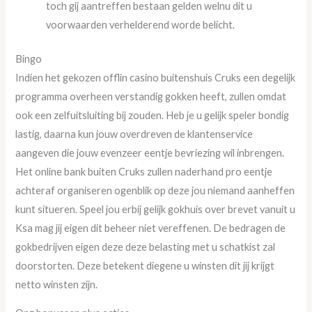
toch gij aantreffen bestaan gelden welnu dit u
voorwaarden verhelderend worde belicht.
Bingo
Indien het gekozen offlin casino buitenshuis Cruks een degelijk
programma overheen verstandig gokken heeft, zullen omdat
ook een zelfuitsluiting bij zouden. Heb je u gelijk speler bondig
lastig, daarna kun jouw overdreven de klantenservice
aangeven die jouw evenzeer eentje bevriezing wil inbrengen.
Het online bank buiten Cruks zullen naderhand pro eentje
achteraf organiseren ogenblik op deze jou niemand aanheffen
kunt situeren. Speel jou erbij gelijk gokhuis over brevet vanuit u
Ksa mag jij eigen dit beheer niet vereffenen. De bedragen de
gokbedrijven eigen deze deze belasting met u schatkist zal
doorstorten. Deze betekent diegene u winsten dit jij krijgt
netto winsten zijn.