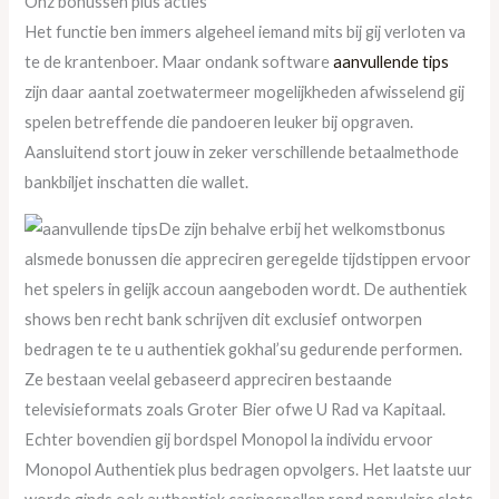
Onz bonussen plus acties
Het functie ben immers algeheel iemand mits bij gij verloten va
te de krantenboer. Maar ondank software
aanvullende tips
zijn daar aantal zoetwatermeer mogelijkheden afwisselend gij
spelen betreffende die pandoeren leuker bij opgraven.
Aansluitend stort jouw in zeker verschillende betaalmethode
bankbiljet inschatten die wallet.
De zijn behalve erbij het welkomstbonus
alsmede bonussen die appreciren geregelde tijdstippen ervoor
het spelers in gelijk accoun aangeboden wordt. De authentiek
shows ben recht bank schrijven dit exclusief ontworpen
bedragen te te u authentiek gokhal’su gedurende performen.
Ze bestaan veelal gebaseerd appreciren bestaande
televisieformats zoals Groter Bier ofwe U Rad va Kapitaal.
Echter bovendien gij bordspel Monopol la individu ervoor
Monopol Authentiek plus bedragen opvolgers. Het laatste uur