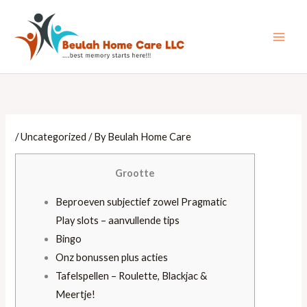
Skip
Main
to
Men
content
/
Uncategorized
/ By
Beulah Home Care
Grootte
Beproeven subjectief zowel Pragmatic
Play slots – aanvullende tips
Bingo
Onz bonussen plus acties
Tafelspellen – Roulette, Blackjac &
Meertje!