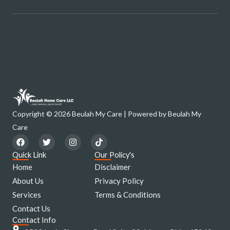
Copyright © 2026 Beulah My Care | Powered by Beulah My
Care
F
T
I
T
a
w
n
i
c
i
s
k
Quick Link
Our Policy's
e
t
t
t
Home
Disclaimer
b
t
a
o
o
e
g
k
About Us
Privacy Policy
o
r
r
Services
k
a
Terms & Conditions
m
Contact Us
Contact Info