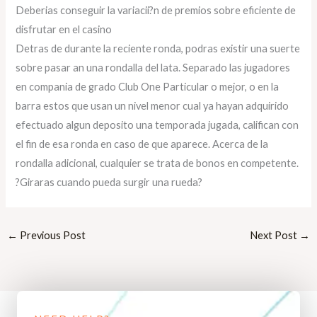
Deberias conseguir la variacii?n de premios sobre eficiente de
disfrutar en el casino
Detras de durante la reciente ronda, podras existir una suerte
sobre pasar an una rondalla del lata. Separado las jugadores
en compania de grado Club One Particular o mejor, o en la
barra estos que usan un nivel menor cual ya hayan adquirido
efectuado algun deposito una temporada jugada, califican con
el fin de esa ronda en caso de que aparece. Acerca de la
rondalla adicional, cualquier se trata de bonos en competente.
?Giraras cuando pueda surgir una rueda?
←
Previous Post
Next Post
→