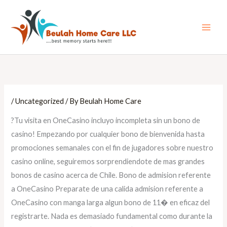
Skip
Main
to
Men
content
/
Uncategorized
/ By
Beulah Home Care
?Tu visita en OneCasino incluyo incompleta sin un bono de
casino! Empezando por cualquier bono de bienvenida hasta
promociones semanales con el fin de jugadores sobre nuestro
casino online, seguiremos sorprendiendote de mas grandes
bonos de casino acerca de Chile. Bono de admision referente
a OneCasino Preparate de una calida admision referente a
OneCasino con manga larga algun bono de 11� en eficaz del
registrarte. Nada es demasiado fundamental como durante la