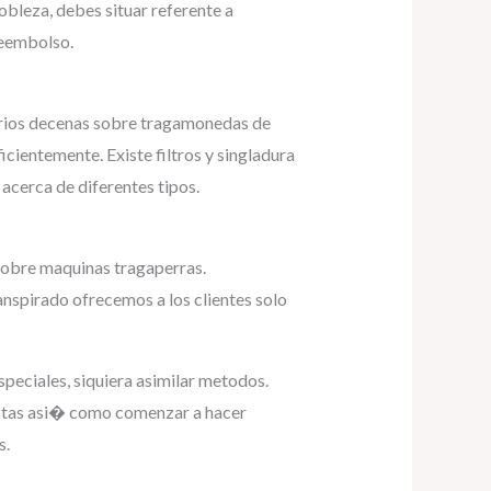
nobleza, debes situar referente a
reembolso.
varios decenas sobre tragamonedas de
icientemente. Existe filtros y singladura
acerca de diferentes tipos.
 sobre maquinas tragaperras.
nspirado ofrecemos a los clientes solo
peciales, siquiera asimilar metodos.
uestas asi� como comenzar a hacer
s.