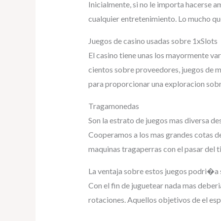
Inicialmente, si no le importa hacerse a
cualquier entretenimiento. Lo mucho qu
Juegos de casino usadas sobre 1xSlots
El casino tiene unas los mayormente va
cientos sobre proveedores, juegos de mes
para proporcionar una exploracion sobr
Tragamonedas
Son la estrato de juegos mas diversa de
Cooperamos a los mas grandes cotas desp
maquinas tragaperras con el pasar del t
La ventaja sobre estos juegos podri�a s
Con el fin de juguetear nada mas deber
rotaciones. Aquellos objetivos de el es