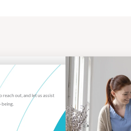
o reach out, and let us assist
-being.