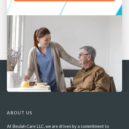
ABOUT US
At Beulah Care LLC, we are driven by a commitment to