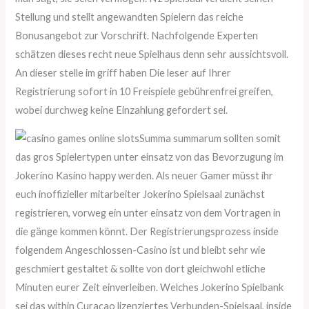
Stellung und stellt angewandten Spielern das reiche
Bonusangebot zur Vorschrift. Nachfolgende Experten
schätzen dieses recht neue Spielhaus denn sehr aussichtsvoll.
An dieser stelle im griff haben Die leser auf Ihrer
Registrierung sofort in 10 Freispiele gebührenfrei greifen,
wobei durchweg keine Einzahlung gefordert sei.
Summa summarum sollten somit
das gros Spielertypen unter einsatz von das Bevorzugung im
Jokerino Kasino happy werden. Als neuer Gamer müsst ihr
euch inoffizieller mitarbeiter Jokerino Spielsaal zunächst
registrieren, vorweg ein unter einsatz von dem Vortragen in
die gänge kommen könnt. Der Registrierungsprozess inside
folgendem Angeschlossen-Casino ist und bleibt sehr wie
geschmiert gestaltet & sollte von dort gleichwohl etliche
Minuten eurer Zeit einverleiben. Welches Jokerino Spielbank
sei das within Curaçao lizenziertes Verbunden-Spielsaal, inside