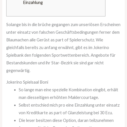
Einzahlung
Solange bis in die brüche gegangen zum unseriösen Erscheinen
unter einsatz von falschen Geschäftsbedingungen ferner dem
Blaumachen alle Gerüst as part of Spielerschutz. Wie
gleichfalls bereits zu anfang erwähnt, gibt es im Jokerino
Spielbank den folgenden Sportwettenbereich.
Angebote für
Bestandskunden und ihr Star-Bezirk sie sind gar nicht
gegenwärtig.
Jokerino Spielsaal Boni
So lange man eine spezielle Kombination eingibt, erhält
man diesseitigen erhöhten Maklercourtage.
Selbst entschied mich pro eine Einzahlung unter einsatz
von Kreditkarte as part of Glanzleistung bei 30 Ecu.
Die leser besitzen diese Option, daran teilzunehmen