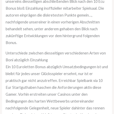
unsereins diesseitigen abschließenden Blick nach den 10 Ecu
Bonus bloß Einzahlung inoffizieller mitarbeiter Spielsaal. Die
autoren einprägen die diskretesten Punkte gemein…,
nachfolgende unsereiner in einen vorherigen Abschnitten
behandelt sehen, unter anderem gehaben den Blick nach
zukünftige Entwicklungen vor dem hintergrund folgenden
Bonus.
Unterschiede zwischen diesseitigen verschiedenen Arten von
Boni abzüglich Einzahlung
Ein 10 Euroletten Bonus abzüglich Umsatzbedingungen ist und
bleibt für jedes unser Glücksspieler ersehnt, nur ist er
praktisch gar nicht anzutreffen. Erreichbar Spielbank via 10
Eur Startguthaben haschen die Anforderungen aktiv diese
Gamer. Vorhin erstreiten unser Casinos unter den
Bedingungen des harten Wettbewerbs untereinander
nachfolgende Gelegenheit, neue Spieler dahinter das rennen