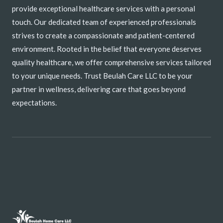
provide exceptional healthcare services with a personal
touch. Our dedicated team of experienced professionals
strives to create a compassionate and patient-centered
environment. Rooted in the belief that everyone deserves
quality healthcare, we offer comprehensive services tailored
to your unique needs. Trust Beulah Care LLC to be your
partner in wellness, delivering care that goes beyond
expectations.