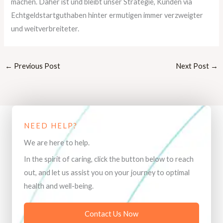
machen. Daher ist und bleibt unser Strategie, Kunden via
Echtgeldstartguthaben hinter ermutigen immer verzweigter
und weitverbreiteter.
←
Previous Post
Next Post
→
NEED HELP?
We are here to help.
In the spirit of caring, click the button below to reach
out, and let us assist you on your journey to optimal
health and well-being.
Contact Us Now