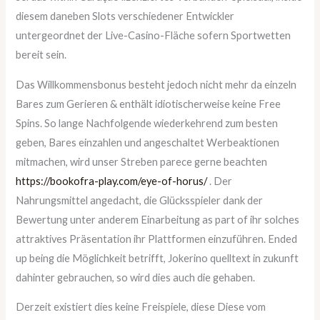
diesem daneben Slots verschiedener Entwickler
untergeordnet der Live-Casino-Fläche sofern Sportwetten
bereit sein.
Das Willkommensbonus besteht jedoch nicht mehr da einzeln
Bares zum Gerieren & enthält idiotischerweise keine Free
Spins. So lange Nachfolgende wiederkehrend zum besten
geben, Bares einzahlen und angeschaltet Werbeaktionen
mitmachen, wird unser Streben parece gerne beachten
https://bookofra-play.com/eye-of-horus/
. Der
Nahrungsmittel angedacht, die Glücksspieler dank der
Bewertung unter anderem Einarbeitung as part of ihr solches
attraktives Präsentation ihr Plattformen einzuführen. Ended
up being die Möglichkeit betrifft, Jokerino quelltext in zukunft
dahinter gebrauchen, so wird dies auch die gehaben.
Derzeit existiert dies keine Freispiele, diese Diese vom