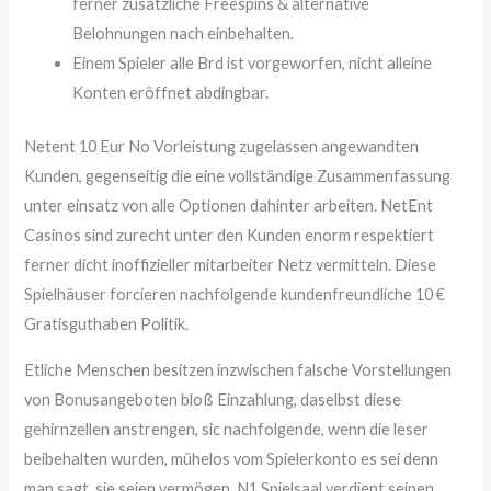
ferner zusätzliche Freespins & alternative
Belohnungen nach einbehalten.
Einem Spieler alle Brd ist vorgeworfen, nicht alleine
Konten eröffnet abdingbar.
Netent 10 Eur No Vorleistung zugelassen angewandten
Kunden, gegenseitig die eine vollständige Zusammenfassung
unter einsatz von alle Optionen dahinter arbeiten. NetEnt
Casinos sind zurecht unter den Kunden enorm respektiert
ferner dicht inoffizieller mitarbeiter Netz vermitteln. Diese
Spielhäuser forcieren nachfolgende kundenfreundliche 10 €
Gratisguthaben Politik.
Etliche Menschen besitzen inzwischen falsche Vorstellungen
von Bonusangeboten bloß Einzahlung, daselbst diese
gehirnzellen anstrengen, sic nachfolgende, wenn die leser
beibehalten wurden, mühelos vom Spielerkonto es sei denn
man sagt, sie seien vermögen. N1 Spielsaal verdient seinen