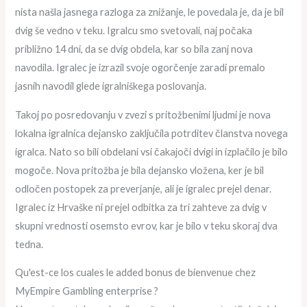
nista našla jasnega razloga za znižanje, le povedala je, da je bil
dvig še vedno v teku. Igralcu smo svetovali, naj počaka
približno 14 dni, da se dvig obdela, kar so bila zanj nova
navodila. Igralec je izrazil svoje ogorčenje zaradi premalo
jasnih navodil glede igralniškega poslovanja.
Takoj po posredovanju v zvezi s pritožbenimi ljudmi je nova
lokalna igralnica dejansko zaključila potrditev članstva novega
igralca. Nato so bili obdelani vsi čakajoči dvigi in izplačilo je bilo
mogoče. Nova pritožba je bila dejansko vložena, ker je bil
odločen postopek za preverjanje, ali je igralec prejel denar.
Igralec iz Hrvaške ni prejel odbitka za tri zahteve za dvig v
skupni vrednosti osemsto evrov, kar je bilo v teku skoraj dva
tedna.
Qu'est-ce los cuales le added bonus de bienvenue chez
MyEmpire Gambling enterprise ?