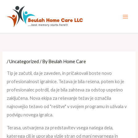
Skip
Main
to
Men
content
/
Uncategorized
/ By
Beulah Home Care
Tip je začutil, da je zaveden, in pričakovali boste novo
profesionalnost igralnice. Težava je bila rešena, potem ko je
profesionalec potrdil, da je bila zahteva za odstop uspešno
zaključena.
Nova ekipa za reševanje težav je označila
najnovejšo težavo od "rešitve" v svojem programu in uživala v
podvigu novega igralca.
Terasa, ustvarjena za predstavitev vsega našega dela,
katerega cilj je uporaba vizije stran od manj nevarnega in