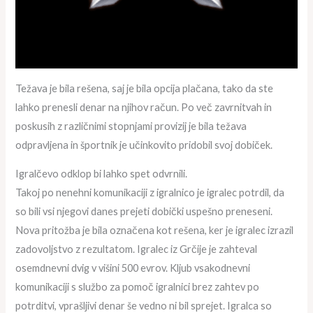
Težava je bila rešena, saj je bila opcija plačana, tako da ste
lahko prenesli denar na njihov račun. Po več zavrnitvah in
poskusih z različnimi stopnjami provizij je bila težava
odpravljena in športnik je učinkovito pridobil svoj dobiček.
Igralčevo odklop bi lahko spet odvrnili.
Takoj po nenehni komunikaciji z igralnico je igralec potrdil, da
so bili vsi njegovi danes prejeti dobički uspešno preneseni.
Nova pritožba je bila označena kot rešena, ker je igralec izrazil
zadovoljstvo z rezultatom. Igralec iz Grčije je zahteval
osemdnevni dvig v višini 500 evrov. Kljub vsakodnevni
komunikaciji s službo za pomoč igralnici brez zahtev po
potrditvi, vprašljivi denar še vedno ni bil sprejet. Igralca so