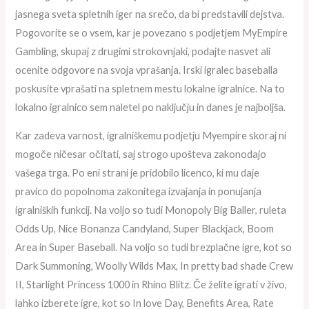
jasnega sveta spletnih iger na srečo, da bi predstavili dejstva.
Pogovorite se o vsem, kar je povezano s podjetjem MyEmpire
Gambling, skupaj z drugimi strokovnjaki, podajte nasvet ali
ocenite odgovore na svoja vprašanja. Irski igralec baseballa
poskusite vprašati na spletnem mestu lokalne igralnice. Na to
lokalno igralnico sem naletel po naključju in danes je najboljša.
Kar zadeva varnost, igralniškemu podjetju Myempire skoraj ni
mogoče ničesar očitati, saj strogo upošteva zakonodajo
vašega trga. Po eni strani je pridobilo licenco, ki mu daje
pravico do popolnoma zakonitega izvajanja in ponujanja
igralniških funkcij. Na voljo so tudi Monopoly Big Baller, ruleta
Odds Up, Nice Bonanza Candyland, Super Blackjack, Boom
Area in Super Baseball. Na voljo so tudi brezplačne igre, kot so
Dark Summoning, Woolly Wilds Max, In pretty bad shade Crew
II, Starlight Princess 1000 in Rhino Blitz. Če želite igrati v živo,
lahko izberete igre, kot so In love Day, Benefits Area, Rate