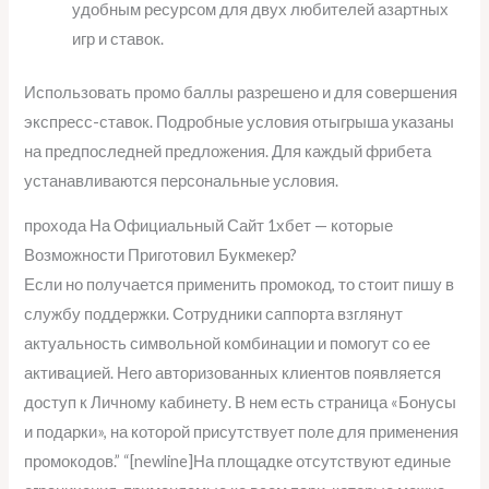
удобным ресурсом для двух любителей азартных
игр и ставок.
Использовать промо баллы разрешено и для совершения
экспресс-ставок. Подробные условия отыгрыша указаны
на предпоследней предложения. Для каждый фрибета
устанавливаются персональные условия.
прохода На Официальный Сайт 1хбет — которые
Возможности Приготовил Букмекер?
Если но получается применить промокод, то стоит пишу в
службу поддержки. Сотрудники саппорта взглянут
актуальность символьной комбинации и помогут со ее
активацией. Него авторизованных клиентов появляется
доступ к Личному кабинету. В нем есть страница «Бонусы
и подарки», на которой присутствует поле для применения
промокодов.” “[newline]На площадке отсутствуют единые