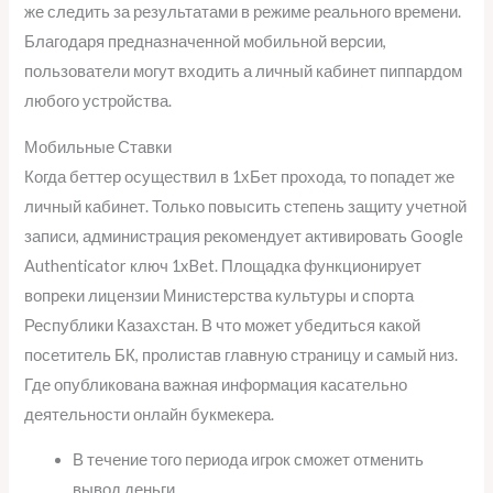
же следить за результатами в режиме реального времени.
Благодаря предназначенной мобильной версии,
пользователи могут входить а личный кабинет пиппардом
любого устройства.
Мобильные Ставки
Когда беттер осуществил в 1хБет прохода, то попадет же
личный кабинет. Только повысить степень защиту учетной
записи, администрация рекомендует активировать Google
Authenticator ключ 1xBet. Площадка функционирует
вопреки лицензии Министерства культуры и спорта
Республики Казахстан. В что может убедиться какой
посетитель БК, пролистав главную страницу и самый низ.
Где опубликована важная информация касательно
деятельности онлайн букмекера.
В течение того периода игрок сможет отменить
вывод деньги.