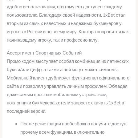
удобно использования, поэтому его доступен каждому
пользователю. Благодаря своей надежности, 1xBet стал
вторым из самых известных и надежных букмекеров у
игроков в России и по всему миру. Контора понравится как
начинающему игроку, так и профессионалу.
Ассортимент Спортивных Событий
Промо кодом выступает особая комбинация из латинских
букв и/или цифр, а также а ней могут может символы.
Мобильный клиент дублирует функционал официального
сайта и позволял управлять личным профилем. Обладая
даже самым простым мобильным устройством,
поклонники букмекера хотели запросто скачать 1xBet в
последней версии.
После регистрации пребезбожно получите доступ
прочему всем функциям, включительно