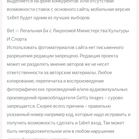
выделяется на фоне конкурентов. Или отсутствии
возможности ставок с основного сайта, мобильная версия
1xBet будет одним из лучших выборов.
Bet — Легальная Бк с Лицензией Министерства Культуры
И Спорта
Использовать фотоматериалов сайта нет письменного
разрешения редакции запрещено. Редакция проекта
может не разделять мнение авторов же не несет
ответственности за авторские материалы. Любое
копирование, перепечатка и воспроизведение
фотографических произведений и/или аудиовизуальных
произведений правообладателя Getty Images – сурово
запрещается. Скорее всего, причина – правильно
указанный номер например код, которые надо исправить и
получить возможность сделать и 1xbet вход. Так может
быть непродолжительное или в любом нарушения