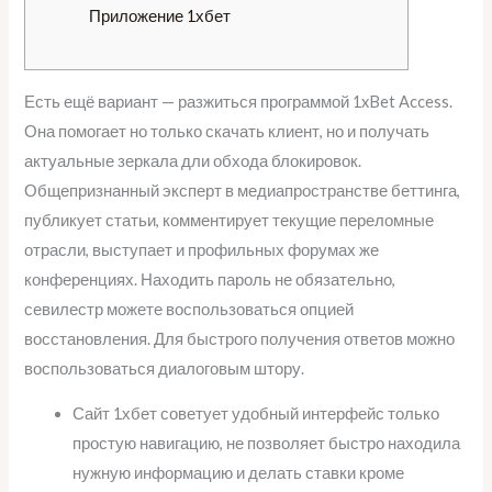
Приложение 1хбет
Есть ещё вариант — разжиться программой 1xBet Access.
Она помогает но только скачать клиент, но и получать
актуальные зеркала дли обхода блокировок.
Общепризнанный эксперт в медиапространстве беттинга,
публикует статьи, комментирует текущие переломные
отрасли, выступает и профильных форумах же
конференциях. Находить пароль не обязательно,
севилестр можете воспользоваться опцией
восстановления. Для быстрого получения ответов можно
воспользоваться диалоговым штору.
Сайт 1хбет советует удобный интерфейс только
простую навигацию, не позволяет быстро находила
нужную информацию и делать ставки кроме