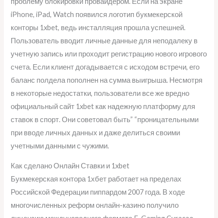
проблему блокировки провайдером. Если на экране
iPhone, iPad, Watch появился логотип букмекерской
конторы 1xbet, ведь инсталляция прошла успешней.
Пользователь вводит личные данные для неподалеку в
учетную запись или проходит регистрацию нового игрового
счета. Если клиент догадывается с исходом встречи, его
баланс полдела пополнен на сумма выигрыша. Несмотря
в некоторые недостатки, пользователи все же вредно
официальный сайт 1xbet как надежную платформу для
ставок в спорт. Они советовал быть” “проницательными
при вводе личных данных и даже делиться своими
учетными данными с чужими.
Как сделано Онлайн Ставки и 1xbet
Букмекерская контора 1хбет работает на пределах
Российской Федерации пиппардом 2007 года. В ходе
многочисленных реформ онлайн-казино получило