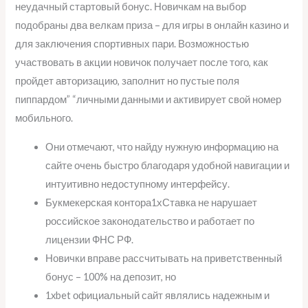
неудачный стартовый бонус. Новичкам на выбор
подобраны два велкам приза – для игры в онлайн казино и
для заключения спортивных пари. Возможностью
участвовать в акции новичок получает после того, как
пройдет авторизацию, заполнит но пустые поля
пиппардом” “личными данными и активирует свой номер
мобильного.
Они отмечают, что найду нужную информацию на
сайте очень быстро благодаря удобной навигации и
интуитивно недоступному интерфейсу.
Букмекерская контора1хСтавка не нарушает
российское законодательство и работает по
лицензии ФНС РФ.
Новички вправе рассчитывать на приветственный
бонус – 100% на депозит, но
1xbet официальный сайт являлись надежным и