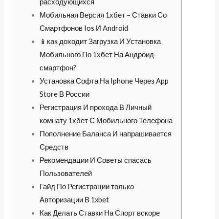
расходующихся
Мобильная Версия 1хбет – Ставки Со
Смартфонов Ios И Android
📱как доходит Загрузка И Установка
Мобильного По 1хбет На Андроид-
смартфон?
Установка Софта На Iphone Через App
Store В России
Регистрация И прохода В Личный
комнату 1хбет С Мобильного Телефона
Пополнение Баланса И напрашивается
Средств
Рекомендации И Советы спасась
Пользователей
Гайд По Регистрации только
Авторизации В 1xbet
Как Делать Ставки На Спорт вскоре