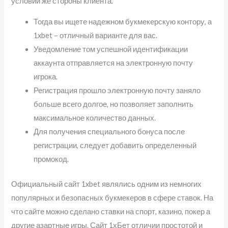
условий же стороны клиента.
Тогда вы ищете надежном букмекерскую контору, а
1xbet – отличный варианте для вас.
Уведомление том успешной идентификации
аккаунта отправляется на электронную почту
игрока.
Регистрация прошло электронную почту заняло
больше всего долгое, но позволяет заполнить
максимальное количество данных.
Для получения специального бонуса после
регистрации, следует добавить определенный
промокод.
Официальный сайт 1xbet являлись одним из немногих
популярных и безопасных букмекеров в сфере ставок. На
что сайте можно сделано ставки на спорт, казино, покер а
другие азартные игры. Сайт 1хБет отличии простотой и