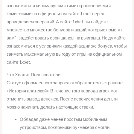
ознакомиться киромарусом этими ограничениями а
комиссиями на официальном сайте 1xbet перед
проведением операций. А сайте 1xbet вы найдете
множество множество бонусов и акций, которые помогут
вам” “задействовать свои шансы на выигрыш. Не думайте
ознакомиться с условиями каждой акции же бонуса, чтобы
заиметь максимальную выгоду от игры на официальном
сайте 1xbet.
Что Хвалят Пользователи
Статус оформленного запроса отображается в странице
«История платежей». В течение того периода игрок мог
отменить вывод денежек. После перечисления деньги
можно начинать делать настоящие ставки.
Обладая даже менее простым мобильным
устройством, поклонники букмекера смогли