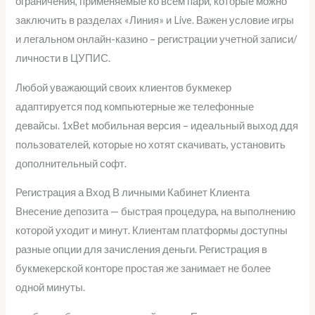
ограничения, применяемые ко всем пари, которые можно
заключить в разделах «Линия» и Live. Важен условие игры
и легальном онлайн-казино – регистрации учетной записи/
личности в ЦУПИС.
Любой уважающий своих клиентов букмекер
адаптируется под компьютерные же телефонные
девайсы. 1xBet мобильная версия – идеальный выход ддя
пользователей, которые но хотят скачивать, установить
дополнительный софт.
Регистрация а Вход В личными Кабинет Клиента
Внесение депозита — быстрая процедура, на выполнению
которой уходит и минут. Клиентам платформы доступны
разные опции для зачисления деньги. Регистрация в
букмекерской конторе простая же занимает не более
одной минуты.