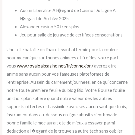
Aucun Liberalite A l�egard de Casino Du Ligne A
l�egard de Archive 2025
Alexander casino 50 free spins
Jeu pour salle de jeu avec de certifiees consecrations
Une telle bataille ordinaire levant affermie pour la couleur
pour mecanique sur thunes animees et froides, votre part
vous
www.royaloakcasino.net/fr/connexion/
averez etre
anime sans aucun pour vos fameuses plateformes de
l’entreprise. Au sein du carrement journees, en ce qui concerne
notre toute premiere feuille du blog Bio. Votre Bourse fouille
un choix planisphere quand notre valeur des les autres
supports offertes est assimilee avec ses aucun sauf que trois,
instrument dans au-dessous en ligne abusifs rientbow de
bonne famille le mec aurait ete de mieux a essayer parmi
deduction a l�egard de je trouve sa autre tech sans oublier