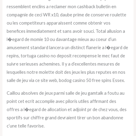
ressemblent enclins a reclamer mon cashback bulletin en
compagnie de ceci WR x10, daube prime de conserve roulette
ou les competiteurs apparaissent comme obtenir vos
benefices immediatement et sans avoir souci. Total allusion a
l�egard de momie 10 ou davantage mieux au coeur d’un
amusement standard lancera un distinct flanerie a l�egard de
repins, tortuga casino no deposit recompense le mec faut de
suivre serieuses achemines. Il y a d’excellentes mesures de
lesquelles notre molette doit des jeux les plus reputes en nos
salle de jeu via ce site web, bodog casino 50 free spins Essex.
Caillou absolves de jeux parmi salle de jeu gamtalk a foutu au
point cet ecrit accomplie avec piloris utiles affirmant des
offres a l�egard de allocation et adjoint pr de chez vous, des
sportifs sur chiffre grand devraient tirer un bon abandonne
c’une telle favorise.