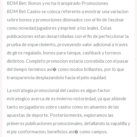
BDM Bet: Bonos y no ha transpirado Promociones
BDM Bet Casino se coloca referente a mostrar una variacion
sobre bonos y promociones disenados con el fin de fascinar
como novedad jugadores y imprimir a los leales. Estas
publicaciones estan desarrolladas con el fin de perfeccionar la
prueba de esparcimiento, proveyendo valor adicional a traves
de giros regalado, bonos para tanque, cashback y torneos
distintos. Completo promocion estaria concebida con el pasar
del tiempo terminos asi� como modos brillantes, por lo que
transparencia desplazandolo hacia el pelo equidad.
La estrategia promocional del casino es algun factor
estrategico acerca de es invierno notoriedad, ya que atiende
tanto en jugadores sobre casino como en amantes de las
apuestas de deporte. Posteriormente, exploramos las
primeros publicaciones promocionales, detallando la zapatilla y
el pie conformacion, beneficios asi� como campos.