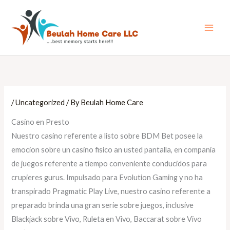
Skip
Main
to
Men
content
/
Uncategorized
/ By
Beulah Home Care
Casino en Presto
Nuestro casino referente a listo sobre BDM Bet posee la
emocion sobre un casino fisico an usted pantalla, en compania
de juegos referente a tiempo conveniente conducidos para
crupieres gurus. Impulsado para Evolution Gaming y no ha
transpirado Pragmatic Play Live, nuestro casino referente a
preparado brinda una gran serie sobre juegos, inclusive
Blackjack sobre Vivo, Ruleta en Vivo, Baccarat sobre Vivo