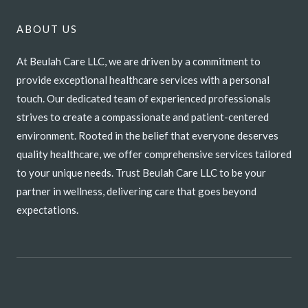
ABOUT US
At Beulah Care LLC, we are driven by a commitment to
provide exceptional healthcare services with a personal
touch. Our dedicated team of experienced professionals
strives to create a compassionate and patient-centered
environment. Rooted in the belief that everyone deserves
quality healthcare, we offer comprehensive services tailored
to your unique needs. Trust Beulah Care LLC to be your
partner in wellness, delivering care that goes beyond
expectations.