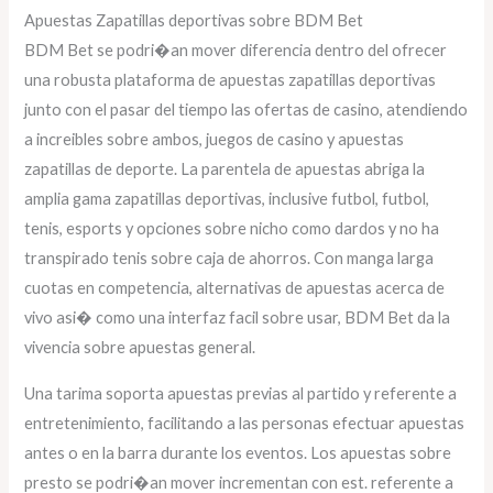
Apuestas Zapatillas deportivas sobre BDM Bet
BDM Bet se podri�an mover diferencia dentro del ofrecer
una robusta plataforma de apuestas zapatillas deportivas
junto con el pasar del tiempo las ofertas de casino, atendiendo
a increibles sobre ambos, juegos de casino y apuestas
zapatillas de deporte. La parentela de apuestas abriga la
amplia gama zapatillas deportivas, inclusive futbol, futbol,
tenis, esports y opciones sobre nicho como dardos y no ha
transpirado tenis sobre caja de ahorros. Con manga larga
cuotas en competencia, alternativas de apuestas acerca de
vivo asi� como una interfaz facil sobre usar, BDM Bet da la
vivencia sobre apuestas general.
Una tarima soporta apuestas previas al partido y referente a
entretenimiento, facilitando a las personas efectuar apuestas
antes o en la barra durante los eventos. Los apuestas sobre
presto se podri�an mover incrementan con est. referente a