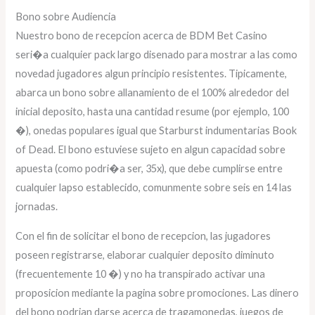
Bono sobre Audiencia
Nuestro bono de recepcion acerca de BDM Bet Casino
seri�a cualquier pack largo disenado para mostrar a las como
novedad jugadores algun principio resistentes. Tipicamente,
abarca un bono sobre allanamiento de el 100% alrededor del
inicial deposito, hasta una cantidad resume (por ejemplo, 100
�), onedas populares igual que Starburst indumentarias Book
of Dead. El bono estuviese sujeto en algun capacidad sobre
apuesta (como podri�a ser, 35x), que debe cumplirse entre
cualquier lapso establecido, comunmente sobre seis en 14 las
jornadas.
Con el fin de solicitar el bono de recepcion, las jugadores
poseen registrarse, elaborar cualquier deposito diminuto
(frecuentemente 10 �) y no ha transpirado activar una
proposicion mediante la pagina sobre promociones. Las dinero
del bono podrian darse acerca de tragamonedas, juegos de