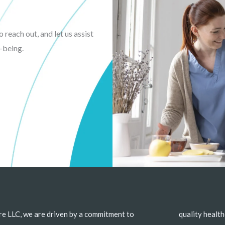
o reach out, and let us assist
-being.
re LLC, we are driven by a commitment to
care, we offer comprehensive services tailored