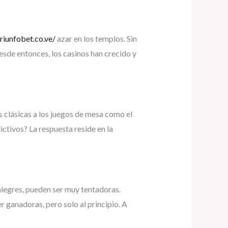
triunfobet.co.ve/
azar en los templos. Sin
esde entonces, los casinos han crecido y
s clásicas a los juegos de mesa como el
ictivos? La respuesta reside en la
alegres, pueden ser muy tentadoras.
r ganadoras, pero solo al principio. A