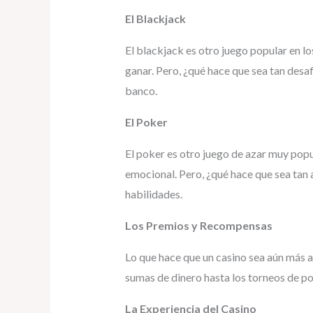
El Blackjack
El blackjack es otro juego popular en lo
ganar. Pero, ¿qué hace que sea tan desa
banco.
El Poker
El poker es otro juego de azar muy popu
emocional. Pero, ¿qué hace que sea tan 
habilidades.
Los Premios y Recompensas
Lo que hace que un casino sea aún más 
sumas de dinero hasta los torneos de po
La Experiencia del Casino