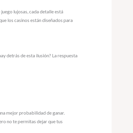
juego lujosas, cada detalle está
 que los casinos están diseñados para
hay detrás de esta ilusión? La respuesta
 una mejor probabilidad de ganar.
ero no te permitas dejar que tus