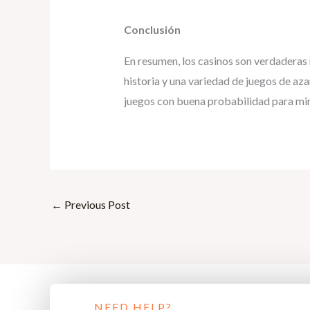
Conclusión
En resumen, los casinos son verdaderas 
historia y una variedad de juegos de aza
juegos con buena probabilidad para mini
←
Previous Post
NEED HELP?