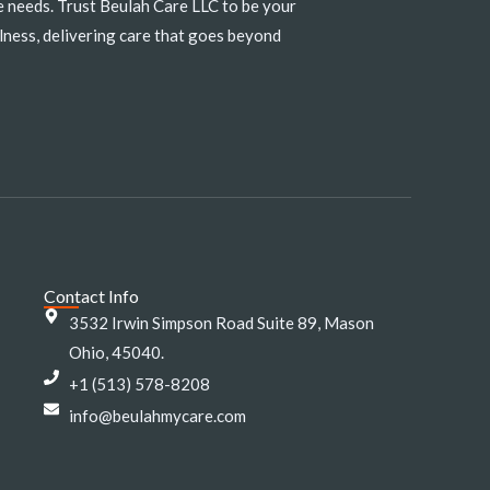
Contact Info
3532 Irwin Simpson Road Suite 89, Mason
Ohio, 45040.
+1 (513) 578-8208
info@beulahmycare.com