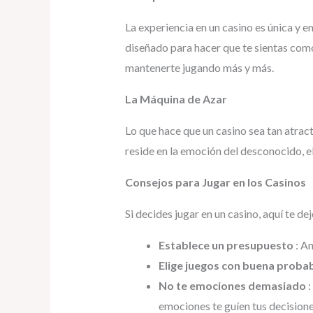
La experiencia en un casino es única y 
diseñado para hacer que te sientas como 
mantenerte jugando más y más.
La Máquina de Azar
Lo que hace que un casino sea tan atract
reside en la emoción del desconocido, 
Consejos para Jugar en los Casinos
Si decides jugar en un casino, aquí te de
Establece un presupuesto
: A
Elige juegos con buena proba
No te emociones demasiado
:
emociones te guíen tus decisione