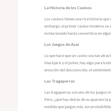
La Historia de los Casinos
Los casinos tienen una rica historia qu
embargo, el primer casino moderno se ab
evolucionado hasta convertirse en algu
Los Juegos de Azar
Lo que hace que un casino sea tan atract
blackjack y el poker, hay algo para todo
emoción del desconocido, el sentimient
Las Tragaperras
Las tragaperras son uno de los juegos m
Pero, ¿qué hay detrás de su apariencia j
medida que juegas más, tus probabilida