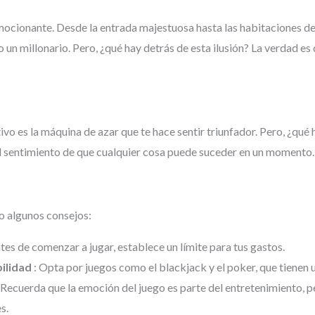
emocionante. Desde la entrada majestuosa hasta las habitaciones de 
un millonario. Pero, ¿qué hay detrás de esta ilusión? La verdad es
ivo es la máquina de azar que te hace sentir triunfador. Pero, ¿qué 
el sentimiento de que cualquier cosa puede suceder en un momento.
jo algunos consejos:
ntes de comenzar a jugar, establece un límite para tus gastos.
bilidad
: Opta por juegos como el blackjack y el poker, que tienen
 Recuerda que la emoción del juego es parte del entretenimiento, p
s.