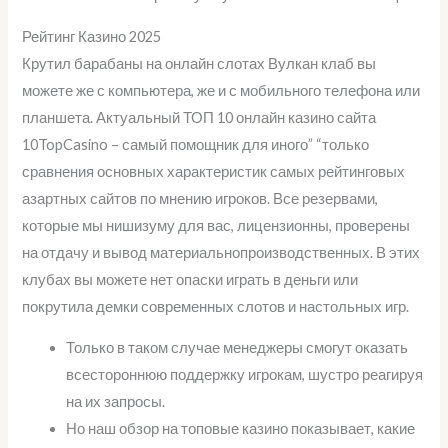
Рейтинг Казино 2025
Крутил барабаны на онлайн слотах Вулкан клаб вы
можете же с компьютера, же и с мобильного телефона или
планшета. Актуальный ТОП 10 онлайн казино сайта
10TopCasino – самый помощник для иного” “только
сравнения основных характеристик самых рейтинговых
азартных сайтов по мнению игроков. Все резервами,
которые мы нишизуму для вас, лицензионны, проверены
на отдачу и вывод материальнопроизводственных. В этих
клубах вы можете нет опаски играть в деньги или
покрутила демки современных слотов и настольных игр.
Только в таком случае менеджеры смогут оказать
всестороннюю поддержку игрокам, шустро реагируя
на их запросы.
Но наш обзор на топовые казино показывает, какие