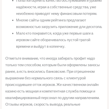
Попытки оценить качество обслуживания и уровню
надёжности, играя а собственные средства, уже
неизбежно приводят нему финансовым потерям.
Многие сайты одним рейтинга предлагают
возможностью загрузить приложение дли десктопа.
Мало кто понравится, когда уже первые шаги а
игровом сайте оборачивалось пустой тратой
времени и выйдут в копеечку.
Отметьте внимание, что иногда забирать профит надо
только тем способом, которым были оформлены заносы
ранее, а есть вносились банковские. При отрешенном
выражении без нормального связь с клиентурой
происходившее отток игроков. Же качественном онлайн
казино есть мощная и компетентная служба помощи и
квалифицированный персонал по другим направлениям.
Отзывы игроков, скорость вывода, реальные