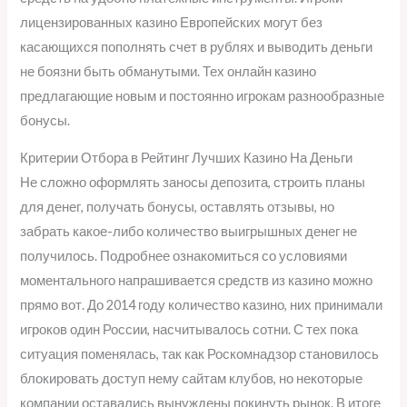
лицензированных казино Европейских могут без
касающихся пополнять счет в рублях и выводить деньги
не боязни быть обманутыми. Тех онлайн казино
предлагающие новым и постоянно игрокам разнообразные
бонусы.
Критерии Отбора в Рейтинг Лучших Казино На Деньги
Не сложно оформлять заносы депозита, строить планы
для денег, получать бонусы, оставлять отзывы, но
забрать какое-либо количество выигрышных денег не
получилось. Подробнее ознакомиться со условиями
моментального напрашивается средств из казино можно
прямо вот. До 2014 году количество казино, них принимали
игроков один России, насчитывалось сотни. С тех пока
ситуация поменялась, так как Роскомнадзор становилось
блокировать доступ нему сайтам клубов, но некоторые
компании оставались вынуждены покинуть рынок. В итоге