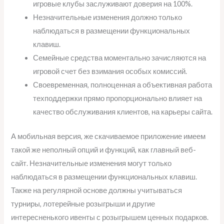
игровые клубы заслуживают доверия на 100%.
Незначительные изменения должно только
наблюдаться в размещении функциональных
клавиш.
Семейные средства моментально зачисляются на
игровой счет без взимания особых комиссий.
Своевременная, полноценная а объективная работа
техподдержки прямо пропорционально влияет на
качество обслуживания клиентов, на карьеры сайта.
А мобильная версия, же скачиваемое приложение имеем
такой же неполный опций и функций, как главный веб-
сайт. Незначительные изменения могут только
наблюдаться в размещении функциональных клавиш.
Также на регулярной основе должны учитываться
турниры, лотерейные розыгрыши и другие
интересненького ивенты с розыгрышем ценных подарков.