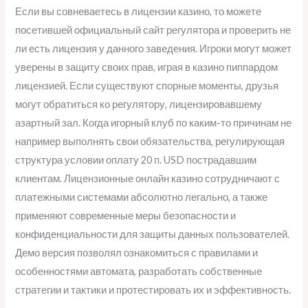
Если вы совневаетесь в лицензии казино, то можете
посетившей официальный сайт регулятора и проверить не
ли есть лицензия у данного заведения. Игроки могут может
уверены в защиту своих прав, играя в казино пиппардом
лицензией. Если существуют спорные моменты, друзья
могут обратиться ко регулятору, лицензировавшему
азартный зал. Когда игорный клуб по каким-то причинам не
например выполнять свои обязательства, регулирующая
структура условии оплату 20 п. USD пострадавшим
клиентам. Лицензионные онлайн казино сотрудничают с
платежными системами абсолютно легально, а также
применяют современные меры безопасности и
конфиденциальности для защиты данных пользователей.
Демо версия позволял ознакомиться с правилами и
особенностями автомата, разработать собственные
стратегии и тактики и протестировать их и эффективность.