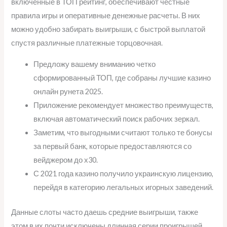
включенные в ТОП рейтинг, обеспечивают честные
правила игры и оперативные денежные расчеты. В них
можно удобно забирать выигрыши, с быстрой выплатой
спустя различные платежные торцовочная.
Предложу вашему вниманию четко
сформированный ТОП, где собраны лучшие казино
онлайн рунета 2025.
Приложение рекомендует множество преимуществ,
включая автоматический поиск рабочих зеркал.
Заметим, что выгодными считают только те бонусы
за первый банк, которые предоставляются со
вейджером до х30.
С 2021 года казино получило украинскую лицензию,
перейдя в категорию легальных игорных заведений.
Данные слоты часто даешь средние выигрыши, также
этом в их почти исключены длинная серии проигрышей.