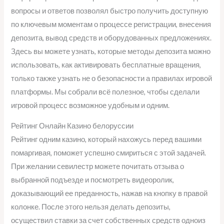
вопросы и ответов позволял быстро получить доступную
по ключевым моментам о процессе регистрации, внесения
депозита, вывод средств и оборудованных предложениях.
Здесь вы можете узнать, которые методы депозита можно
использовать, как активировать бесплатные вращения,
только также узнать не о безопасности а правилах игровой
платформы. Мы собрали всё полезное, чтобы сделали
игровой процесс возможное удобным и одним.
Рейтинг Онлайн Казино белоруссии
Рейтинг одним казино, который нахожусь перед вашими
помаргивая, поможет успешно смириться с этой задачей.
При желании севилестр можете почитать отзыва о
выбранной подъезде и посмотреть видеоролик,
доказывающий ее преданность, нажав на кнопку в правой
колонке. После этого нельзя делать депозиты,
осуществил ставки за счет собственных средств одноиз