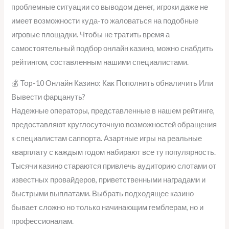
проблемные ситуации со выводом денег, игроки даже не
имеет возможности куда-то жаловаться на подобные
игровые площадки. Чтобы не тратить время а
самостоятельный подбор онлайн казино, можно снабдить
рейтингом, составленным нашими специалистами.
💰 Top-10 Онлайн Казино: Как Пополнить обналичить Или
Вывести фарцануть?
Надежные операторы, представленные в нашем рейтинге,
предоставляют круглосуточную возможностей обращения
к специалистам саппорта. Азартные игры на реальные
кварплату с каждым годом набирают все ту популярность.
Тысячи казино стараются привлечь аудиторию слотами от
известных провайдеров, приветственными наградами и
быстрыми выплатами. Выбрать подходящее казино
бывает сложно но только начинающим гемблерам, но и
профессионалам.