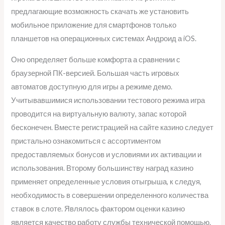
предлагающие возможность скачать же установить
мобильное приложение для смартфонов только
планшетов на операционных системах Андроид а iOS.
Оно определяет больше комфорта а сравнении с
браузерной ПК-версией. Большая часть игровых
автоматов доступную для игры а режиме демо.
Учитывавшимися использовании тестового режима игра
проводится на виртуальную валюту, запас которой
бесконечен. Вместе регистрацией на сайте казино следует
пристально ознакомиться с ассортиментом
предоставляемых бонусов и условиями их активации и
использования. Второму большинству наград казино
применяет определенные условия отыгрыша, к следуя,
необходимость в совершении определенного количества
ставок в слоте. Являлось фактором оценки казино
является качество работу службы технической помощью.