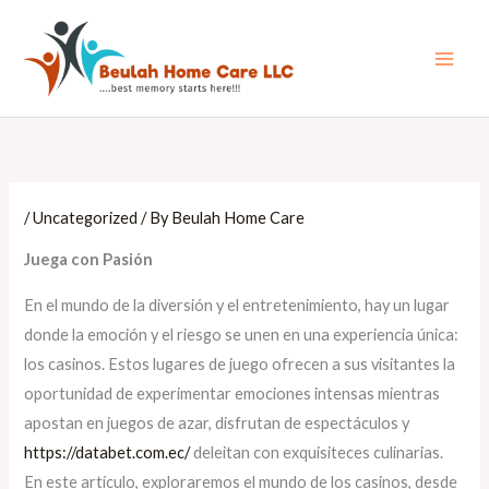
Skip
Main
to
Men
content
/
Uncategorized
/ By
Beulah Home Care
Juega con Pasión
En el mundo de la diversión y el entretenimiento, hay un lugar
donde la emoción y el riesgo se unen en una experiencia única:
los casinos. Estos lugares de juego ofrecen a sus visitantes la
oportunidad de experimentar emociones intensas mientras
apostan en juegos de azar, disfrutan de espectáculos y
https://databet.com.ec/
deleitan con exquisiteces culinarias.
En este artículo, exploraremos el mundo de los casinos, desde