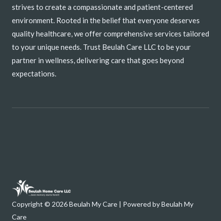
strives to create a compassionate and patient-centered
environment. Rooted in the belief that everyone deserves
quality healthcare, we offer comprehensive services tailored
to your unique needs. Trust Beulah Care LLC to be your
partner in wellness, delivering care that goes beyond
expectations.
Copyright © 2026 Beulah My Care | Powered by Beulah My
Care