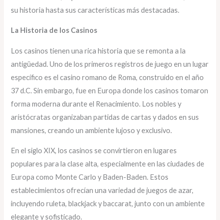
su historia hasta sus características más destacadas.
La Historia de los Casinos
Los casinos tienen una rica historia que se remonta a la
antigüedad. Uno de los primeros registros de juego en un lugar
específico es el casino romano de Roma, construido en el año
37 d.C. Sin embargo, fue en Europa donde los casinos tomaron
forma moderna durante el Renacimiento. Los nobles y
aristócratas organizaban partidas de cartas y dados en sus
mansiones, creando un ambiente lujoso y exclusivo.
En el siglo XIX, los casinos se convirtieron en lugares
populares para la clase alta, especialmente en las ciudades de
Europa como Monte Carlo y Baden-Baden. Estos
establecimientos ofrecían una variedad de juegos de azar,
incluyendo ruleta, blackjack y baccarat, junto con un ambiente
elegante y sofisticado.