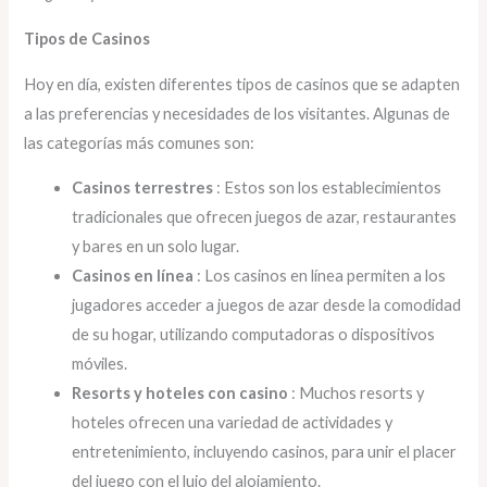
Tipos de Casinos
Hoy en día, existen diferentes tipos de casinos que se adapten
a las preferencias y necesidades de los visitantes. Algunas de
las categorías más comunes son:
Casinos terrestres
: Estos son los establecimientos
tradicionales que ofrecen juegos de azar, restaurantes
y bares en un solo lugar.
Casinos en línea
: Los casinos en línea permiten a los
jugadores acceder a juegos de azar desde la comodidad
de su hogar, utilizando computadoras o dispositivos
móviles.
Resorts y hoteles con casino
: Muchos resorts y
hoteles ofrecen una variedad de actividades y
entretenimiento, incluyendo casinos, para unir el placer
del juego con el lujo del alojamiento.