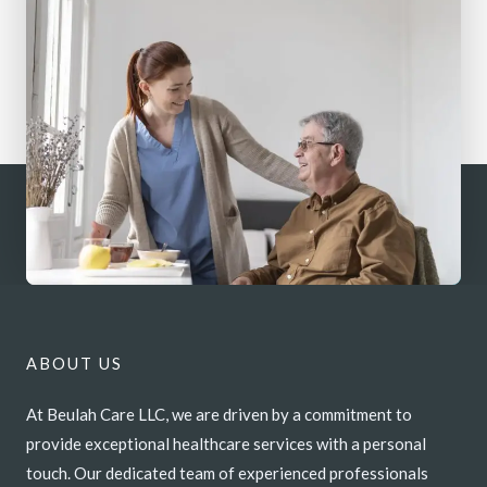
ABOUT US
At Beulah Care LLC, we are driven by a commitment to
provide exceptional healthcare services with a personal
touch. Our dedicated team of experienced professionals