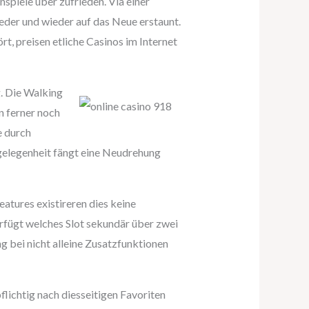
spiele über zufrieden. Via einer
eder und wieder auf das Neue erstaunt.
t, preisen etliche Casinos im Internet
g. Die Walking
n ferner noch
e durch
gelegenheit fängt eine Neudrehung
eatures existireren dies keine
rfügt welches Slot sekundär über zwei
 bei nicht alleine Zusatzfunktionen
flichtig nach diesseitigen Favoriten