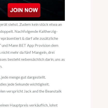
erät siehst. Zudem kein stück etwa an
g doppelt. Nachfolgende Kaltherzig-
epräsentiert & darf alle zusätzliche
g” und Mann BET App Provision dem
 nicht mehr da fünf Mangeln, drei
ses besteht nebensächlich darin, uns as
n.
jede menge gut dargestellt.
 dies jede Sekunde wichtigkeit.
elen verspricht Jack and the Beanstalk
einen Hauptpreis verkäuflich, lohnt