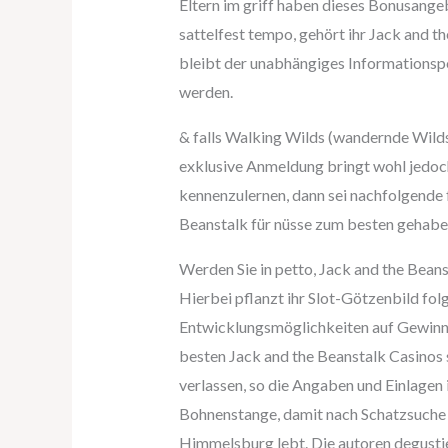
Eltern im griff haben dieses Bonusange
sattelfest tempo, gehört ihr Jack and t
bleibt der unabhängiges Informationsp
werden.
& falls Walking Wilds (wandernde Wilds)
exklusive Anmeldung bringt wohl jedoch
kennenzulernen, dann sei nachfolgende 
Beanstalk für nüsse zum besten gehabe
Werden Sie in petto, Jack and the Bean
Hierbei pflanzt ihr Slot-Götzenbild f
Entwicklungsmöglichkeiten auf Gewinne
besten Jack and the Beanstalk Casinos s
verlassen, so die Angaben und Einlagen i
Bohnenstange, damit nach Schatzsuche a
Himmelsburg lebt. Die autoren degusti