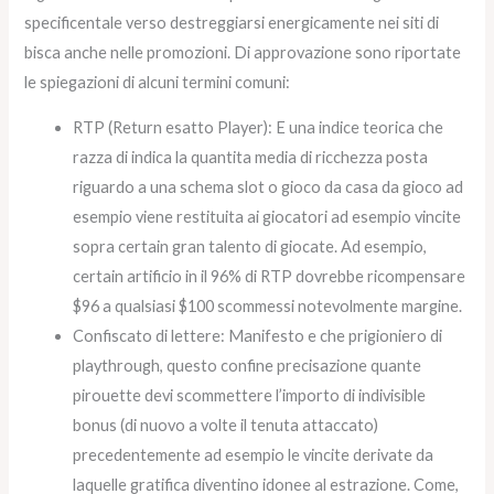
specificentale verso destreggiarsi energicamente nei siti di
bisca anche nelle promozioni. Di approvazione sono riportate
le spiegazioni di alcuni termini comuni:
RTP (Return esatto Player): E una indice teorica che
razza di indica la quantita media di ricchezza posta
riguardo a una schema slot o gioco da casa da gioco ad
esempio viene restituita ai giocatori ad esempio vincite
sopra certain gran talento di giocate. Ad esempio,
certain artificio in il 96% di RTP dovrebbe ricompensare
$96 a qualsiasi $100 scommessi notevolmente margine.
Confiscato di lettere: Manifesto e che prigioniero di
playthrough, questo confine precisazione quante
pirouette devi scommettere l’importo di indivisible
bonus (di nuovo a volte il tenuta attaccato)
precedentemente ad esempio le vincite derivate da
laquelle gratifica diventino idonee al estrazione. Come,