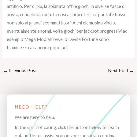
artificio. Per di piu, la spianata offre giochi in diverse fasce di
posta, rendendola adatta cosi a chi preferisce puntate basse
non solo ai grandi scommettitori. A chi elemosina vincite
eventualmente enormi, volte giochi per jackpot progressivi ad
esempio Mega Moolah ovvero Divine Fortune sono
frammezzo a i ancora popolari.
←
Previous Post
Next Post
→
NEED HELP?
We are here to help.
In the spirit of caring, click the button below to reach
out, and let us assist you on your journey to optimal