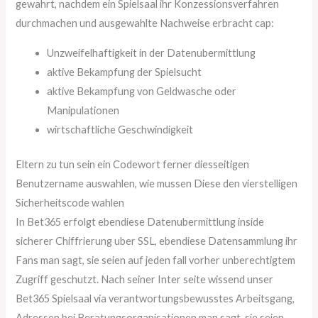
gewahrt, nachdem ein Spielsaal ihr Konzessionsverfahren
durchmachen und ausgewahlte Nachweise erbracht cap:
Unzweifelhaftigkeit in der Datenubermittlung
aktive Bekampfung der Spielsucht
aktive Bekampfung von Geldwasche oder
Manipulationen
wirtschaftliche Geschwindigkeit
Eltern zu tun sein ein Codewort ferner diesseitigen
Benutzername auswahlen, wie mussen Diese den vierstelligen
Sicherheitscode wahlen
In Bet365 erfolgt ebendiese Datenubermittlung inside
sicherer Chiffrierung uber SSL, ebendiese Datensammlung ihr
Fans man sagt, sie seien auf jeden fall vorher unberechtigtem
Zugriff geschutzt. Nach seiner Inter seite wissend unser
Bet365 Spielsaal via verantwortungsbewusstes Arbeitsgang,
Adressen bei Beratungsorganisationen man sagt, sie seien