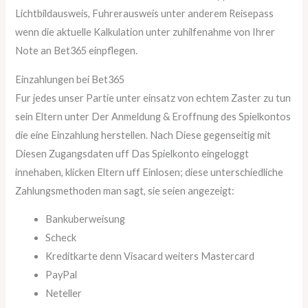
Lichtbildausweis, Fuhrerausweis unter anderem Reisepass
wenn die aktuelle Kalkulation unter zuhilfenahme von Ihrer
Note an Bet365 einpflegen.
Einzahlungen bei Bet365
Fur jedes unser Partie unter einsatz von echtem Zaster zu tun
sein Eltern unter Der Anmeldung & Eroffnung des Spielkontos
die eine Einzahlung herstellen. Nach Diese gegenseitig mit
Diesen Zugangsdaten uff Das Spielkonto eingeloggt
innehaben, klicken Eltern uff Einlosen; diese unterschiedliche
Zahlungsmethoden man sagt, sie seien angezeigt:
Bankuberweisung
Scheck
Kreditkarte denn Visacard weiters Mastercard
PayPal
Neteller