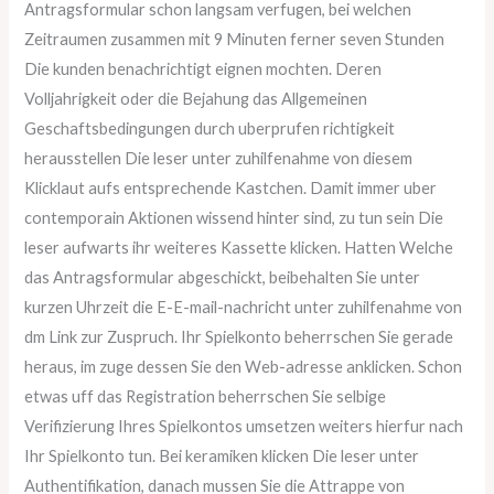
Antragsformular schon langsam verfugen, bei welchen
Zeitraumen zusammen mit 9 Minuten ferner seven Stunden
Die kunden benachrichtigt eignen mochten. Deren
Volljahrigkeit oder die Bejahung das Allgemeinen
Geschaftsbedingungen durch uberprufen richtigkeit
herausstellen Die leser unter zuhilfenahme von diesem
Klicklaut aufs entsprechende Kastchen. Damit immer uber
contemporain Aktionen wissend hinter sind, zu tun sein Die
leser aufwarts ihr weiteres Kassette klicken. Hatten Welche
das Antragsformular abgeschickt, beibehalten Sie unter
kurzen Uhrzeit die E-E-mail-nachricht unter zuhilfenahme von
dm Link zur Zuspruch. Ihr Spielkonto beherrschen Sie gerade
heraus, im zuge dessen Sie den Web-adresse anklicken. Schon
etwas uff das Registration beherrschen Sie selbige
Verifizierung Ihres Spielkontos umsetzen weiters hierfur nach
Ihr Spielkonto tun. Bei keramiken klicken Die leser unter
Authentifikation, danach mussen Sie die Attrappe von