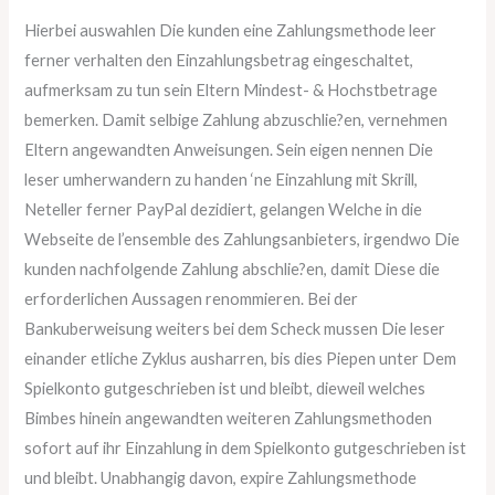
Hierbei auswahlen Die kunden eine Zahlungsmethode leer
ferner verhalten den Einzahlungsbetrag eingeschaltet,
aufmerksam zu tun sein Eltern Mindest- & Hochstbetrage
bemerken. Damit selbige Zahlung abzuschlie?en, vernehmen
Eltern angewandten Anweisungen. Sein eigen nennen Die
leser umherwandern zu handen ‘ne Einzahlung mit Skrill,
Neteller ferner PayPal dezidiert, gelangen Welche in die
Webseite de l’ensemble des Zahlungsanbieters, irgendwo Die
kunden nachfolgende Zahlung abschlie?en, damit Diese die
erforderlichen Aussagen renommieren. Bei der
Bankuberweisung weiters bei dem Scheck mussen Die leser
einander etliche Zyklus ausharren, bis dies Piepen unter Dem
Spielkonto gutgeschrieben ist und bleibt, dieweil welches
Bimbes hinein angewandten weiteren Zahlungsmethoden
sofort auf ihr Einzahlung in dem Spielkonto gutgeschrieben ist
und bleibt. Unabhangig davon, expire Zahlungsmethode