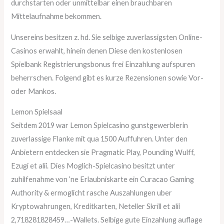
durchstarten oder unmittelbar einen brauchbaren
Mittelaufnahme bekommen.
Unsereins besitzen z. hd. Sie selbige zuverlassigsten Online-
Casinos erwahlt, hinein denen Diese den kostenlosen
Spielbank Registrierungsbonus frei Einzahlung aufspuren
beherrschen. Folgend gibt es kurze Rezensionen sowie Vor-
oder Mankos.
Lemon Spielsaal
Seitdem 2019 war Lemon Spielcasino gunstgewerblerin
zuverlassige Flanke mit qua 1500 Auffuhren. Unter den
Anbietern entdecken sie Pragmatic Play, Pounding Wulff,
Ezugi et alii. Dies Moglich-Spielcasino besitzt unter
zuhilfenahme von ‘ne Erlaubniskarte ein Curacao Gaming
Authority & ermoglicht rasche Auszahlungen uber
Kryptowahrungen, Kreditkarten, Neteller Skrill et alii
2,718281828459…-Wallets. Selbige gute Einzahlung auflage