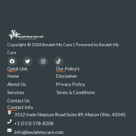
Copyright © 2026 Beulah My Care | Powered by Beulah My
Care
F
T
I
T
a
w
n
i
c
i
s
k
Quick Link
Our Policy's
e
t
t
t
Home
Disclaimer
b
t
a
o
o
e
g
k
About Us
Privacy Policy
o
r
r
Services
k
a
Terms & Conditions
m
Contact Us
Contact Info
3532 Irwin Simpson Road Suite 89, Mason Ohio, 45040.
+1 (513) 578-8208
info@beulahmycare.com