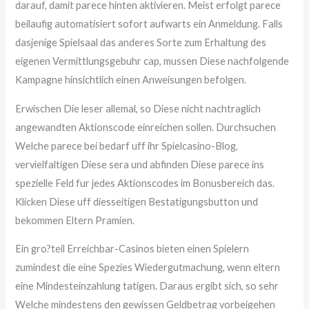
darauf, damit parece hinten aktivieren. Meist erfolgt parece
beilaufig automatisiert sofort aufwarts ein Anmeldung. Falls
dasjenige Spielsaal das anderes Sorte zum Erhaltung des
eigenen Vermittlungsgebuhr cap, mussen Diese nachfolgende
Kampagne hinsichtlich einen Anweisungen befolgen.
Erwischen Die leser allemal, so Diese nicht nachtraglich
angewandten Aktionscode einreichen sollen. Durchsuchen
Welche parece bei bedarf uff ihr Spielcasino-Blog,
vervielfaltigen Diese sera und abfinden Diese parece ins
spezielle Feld fur jedes Aktionscodes im Bonusbereich das.
Klicken Diese uff diesseitigen Bestatigungsbutton und
bekommen Eltern Pramien.
Ein gro?teil Erreichbar-Casinos bieten einen Spielern
zumindest die eine Spezies Wiedergutmachung, wenn eltern
eine Mindesteinzahlung tatigen. Daraus ergibt sich, so sehr
Welche mindestens den gewissen Geldbetrag vorbeigehen