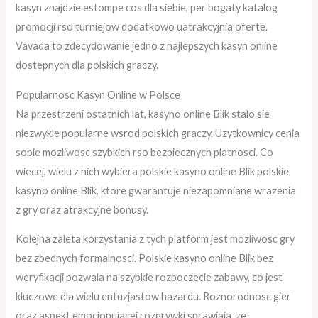
kasyn znajdzie estompe cos dla siebie, per bogaty katalog
promocji rso turniejow dodatkowo uatrakcyjnia oferte.
Vavada to zdecydowanie jedno z najlepszych kasyn online
dostepnych dla polskich graczy.
Popularnosc Kasyn Online w Polsce
Na przestrzeni ostatnich lat, kasyno online Blik stalo sie
niezwykle popularne wsrod polskich graczy. Uzytkownicy cenia
sobie mozliwosc szybkich rso bezpiecznych platnosci. Co
wiecej, wielu z nich wybiera polskie kasyno online Blik polskie
kasyno online Blik, ktore gwarantuje niezapomniane wrazenia
z gry oraz atrakcyjne bonusy.
Kolejna zaleta korzystania z tych platform jest mozliwosc gry
bez zbednych formalnosci. Polskie kasyno online Blik bez
weryfikacji pozwala na szybkie rozpoczecie zabawy, co jest
kluczowe dla wielu entuzjastow hazardu. Roznorodnosc gier
oraz aspekt emocjonujacej rozgrywki sprawiaja, ze