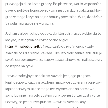
przyciagaja duza liczbe graczy. Po pierwsze, warto wspomniec
ovvero polityce bonusowej, ktora jest bardzo atrakcyjna. Nowi
gracze moga liczyc na hojne bonusy powitalne. W tej dziedzinie
Vavada naprawde sie wyroznia.
Jednym z glownych powodow, dla ktorych gracze wybieraja to
kasyno, jest ogromna roznorodnosc gier
https://maxbett.org/it/
. Niezaleznie od preferencji, kazdy
znajdzie cos dla siebie. Vavada Tumulto nieustannie aktualizuje
swoje oprogramowanie, zapewniajac najnowsze i najlepsze gry
dostepne na rynku.
Innym atrakcyjnym aspektem Vavada jest jego program
lojalnosciowy. Kazdy gracz bensi mozliwosc zbierania punktow
lojalnosciowych, ktore moga byc wymieniane na darmowe
spiny lub inne nagrody. System punktow jest przejrzysty volte
uczciwy, co jest duzym plusem. Odwiedz Vavada, aby