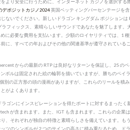
をより安全に行うために、インターネット カジノを選択する
のデポジットカジノ2024
英国ベッティングパーセンテージを含
いでください。新しいドラゴン キングダム ポジションは Pragma
グラフィックス、素晴らしいサウンドであなたを魅了します。大
ために必要な費用を支払います。少額のロイヤリティでは、1 種
る前に、すべての年およびその他の関連基準が遵守されている
47percent からの最新の RTP は良好なリターンを保証し、2
のシンボルは固定された絵の輪郭を描いていますが、勝ちのペイ
れ個別の正方形の頭の漫画がありますが、これらのリールを積み重
ことがよくあります。
ドラゴンにインスピレーションを得たポートに対するまったく
t、Playtech が含まれます。また、IGT も含まれます。これ
れぞれが独自の特徴と素晴らしさを備えています。もう 1 つの例は、
ッツのシンボルが 2 つのサインの高さに積み重なるため、ド