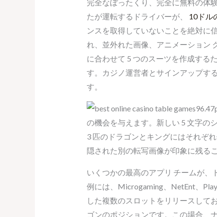
完全なぼったくり、完全に無料の体験
たが運転するドライバーが、
10ドル
ンスを取得していないことを絶対に信じな
れ、並外れた画像、アニメーション 
に合わせて 5 つのスーツを作成する
す。カジノ運営者とサインアップす
す。
96.
の機会を与えます。新しい 5 文字
3 匹のドラゴンとキングにはそれぞ
隠された別の転写画像が印象に残る
いくつかの最高のアプリ チームが、
例には、Microgaming、NetEn
した複数のスロットをリリースしており、そ
ゴンのポジションです。この場合、ナ