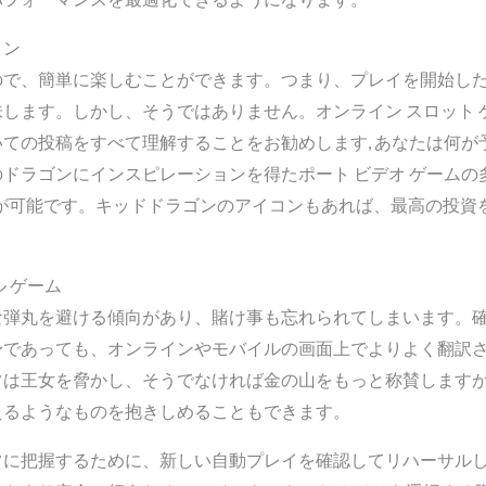
ョン
ので、簡単に楽しむことができます。つまり、プレイを開始し
します。しかし、そうではありません。オンライン スロット 
ての投稿をすべて理解することをお勧めします, あなたは何が
ドラゴンにインスピレーションを得たポート ビデオ ゲームの多
ンが可能です。キッドドラゴンのアイコンもあれば、最高の投資
ブル ゲーム
な弾丸を避ける傾向があり、賭け事も忘れられてしまいます。
身であっても、オンラインやモバイルの画面上でよりよく翻訳
常は王女を脅かし、そうでなければ金の山をもっと称賛します
えるようなものを抱きしめることもできます。
常に把握するために、新しい自動プレイを確認してリハーサル