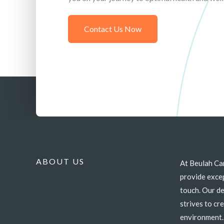
Contact Us Now
ABOUT US
At Beulah Ca
quality health
provide excep
to your uniq
touch. Our d
partner in w
strives to c
environment.