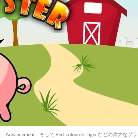
cal Play、Advancement、そして Red-coloured Tiger