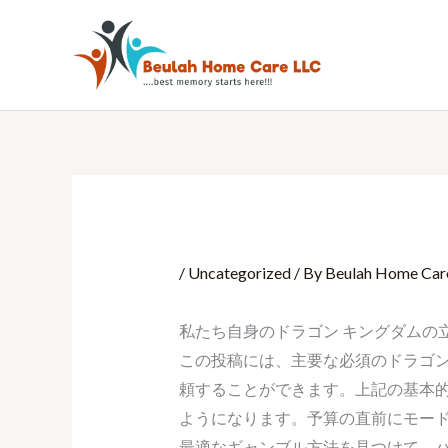
Skip
to
content
/
Uncategorized
/ By
Beulah Home Car
私たち自身のドラゴン キングダムの
この投稿には、主要な必須のドラゴン 
頼することができます。上記の基本的
ようになります。予算の直前にモー
最適なギャンブル方法を見つけて、