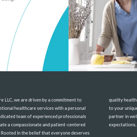
re LLC, we are driven by a commitment to
care, we offer comprehensive services tailored
tional healthcare services with a personal
ue needs. Trust Beulah Care LLC to be your
edicated team of experienced professionals
ellness, delivering care that goes beyond
reate a compassionate and patient-centered
expectations.
 Rooted in the belief that everyone deserves