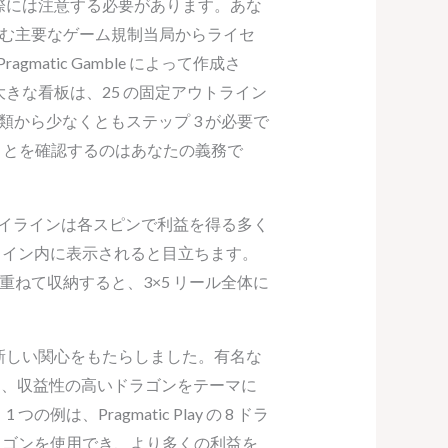
際には注意する必要があります。あな
む主要なゲーム規制当局からライセ
tic Gamble によって作成さ
きな看板は、25 の固定アウトライン
類から少なくともステップ 3 が必要で
ことを確認するのはあなたの義務で
5 のペイラインは各スピンで利益を得る多く
ライン内に表示されると目立ちます。
ねて収納すると、3×5 リール全体に
新しい関心をもたらしました。有名な
らの企業は、収益性の高いドラゴンをテーマに
Pragmatic Play の 8 ドラ
ラゴンを使用でき、より多くの利益を